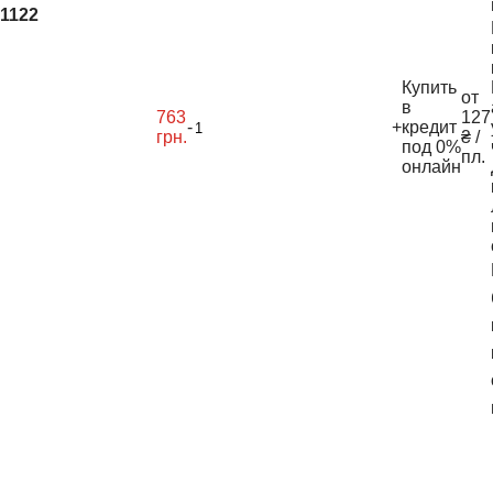
1122
Купить
от
в
763
127
-
+
кредит
грн.
₴ /
под 0%
пл.
онлайн