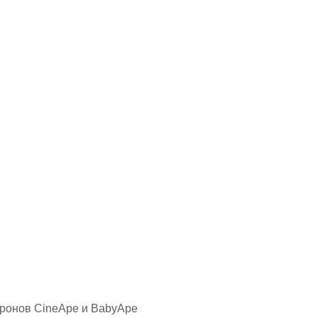
дронов CineApe и BabyApe