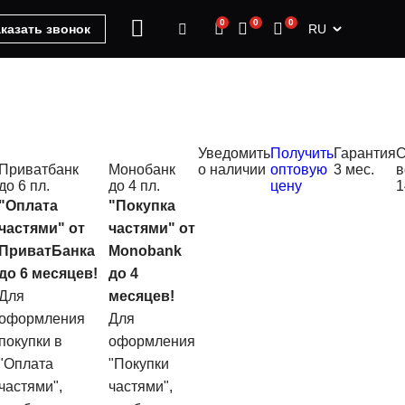
0
0
0
RU
казать звонок
Уведомить
Получить
Гарантия
С
Приватбанк
Монобанк
о наличии
оптовую
3 мес.
в
до 6 пл.
до 4 пл.
цену
1
"Оплата
"Покупка
частями" от
частями" от
ПриватБанка
Monobank
до 6 месяцев!
до 4
Для
месяцев!
оформления
Для
покупки в
оформления
"Оплата
"Покупки
частями",
частями",