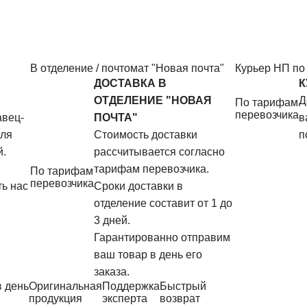
В отделение / почтомат "Новая почта"
Курьер НП по
ДОСТАВКА В
К
ОТДЕЛЕНИЕ "НОВАЯ
Д
По тарифам
перевозчика
авец-
ПОЧТА"
в
для
Стоимость доставки
п
й.
рассчитывается согласно
тарифам перевозчика.
По тарифам
перевозчика
ь нас
Сроки доставки в
отделение составит от 1 до
3 дней.
Гарантированно отправим
ваш товар в день его
заказа.
в день
Оригинальная
Поддержка
Быстрый
продукция
эксперта
возврат