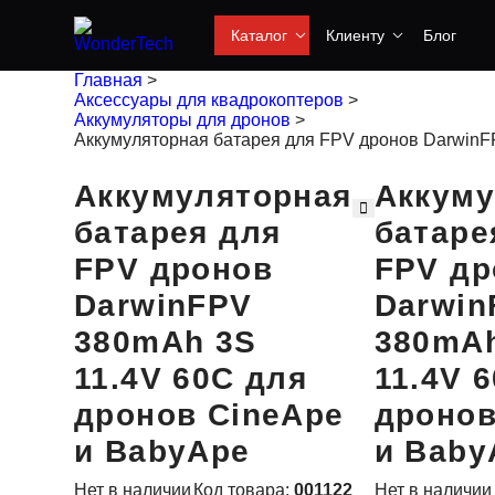
Каталог
Клиенту
Блог
Главная
>
Аксессуары для квадрокоптеров
>
Аккумуляторы для дронов
>
Аккумуляторная батарея для FPV дронов DarwinF
Аккумуляторная
Аккуму
батарея для
батаре
FPV дронов
FPV др
DarwinFPV
Darwin
380mAh 3S
380mA
11.4V 60C для
11.4V 
дронов CineApe
дронов
и BabyApe
и Baby
Нет в наличии
Код товара:
001122
Нет в наличии