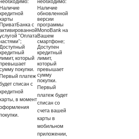
необходимо:
необходимо:
Наличие
Наличие
кредитной
обновленной
карты
версии
ПриватБанка с
программы
активированной
MonoBank на
услугой "Оплата
Вашем
частями";
смартфоне;
Доступный
Доступен
кредитный
кредитный
лимит, который
лимит,
превышает
который
сумму покупки.
превышает
сумму
Первый платеж
покупки.
будет списан с
Первый
кредитной
платеж будет
карты, в момент
списан со
оформления
счета вашей
покупки.
карты в
мобильном
приложении,