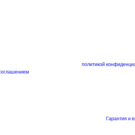
Будь в курсе новых специальных предложений!
*нажимая кнопку, вы соглашаетесь с
политикой конфиденци
соглашением
Гарантия и 