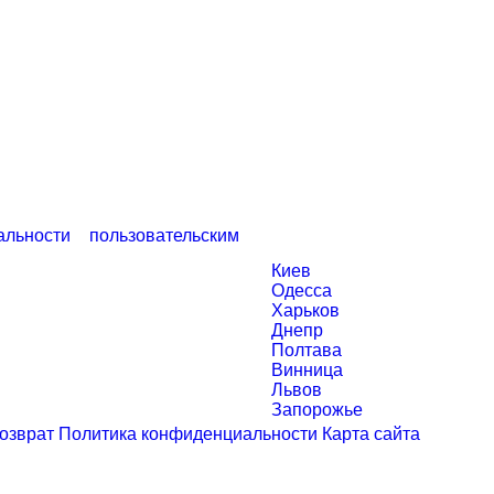
Оставайтесь с
нами
альности
и
пользовательским
Города
Киев
Одесса
Харьков
Днепр
Полтава
Винница
Львов
Запорожье
возврат
Политика конфиденциальности
Карта сайта
Заказать звонок