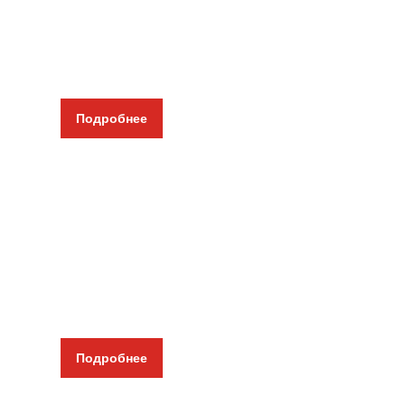
До 3000 Lm
Защищены от падения и воды
Работа до 100 часов
Многофункциональные
Подробнее
Мини-ПК для работы и игр
Занимает минимум места
Трудится тихо и стабильно
Экономит электроэнергию
Быстрый для работы, обучения и мультимедиа
Windows 11 на борту
Подробнее