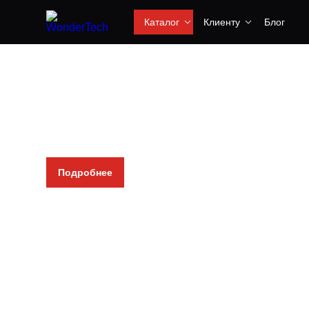
Каталог
Клиенту
Блог
Проекторы
Невероятное качество кино
Насыщенность цвета
Передовые технологии
Доступная цена
Подробнее
Радиостанции
Диапазон VHF—UHF
Портативные и стационарные
Комплекты раций
Комплектующие к рациям