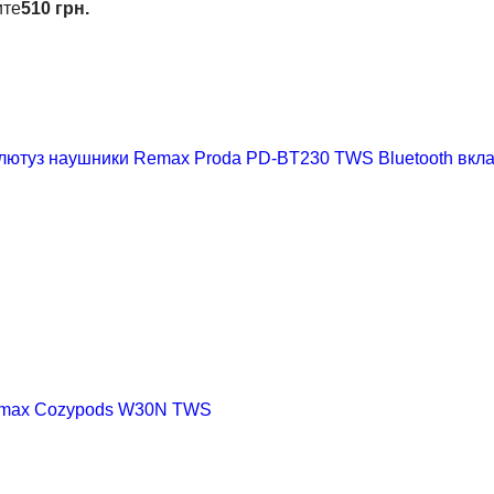
ите
510 грн.
ютуз наушники Remax Proda PD-BT230 TWS Bluetooth вклад
emax Cozypods W30N TWS