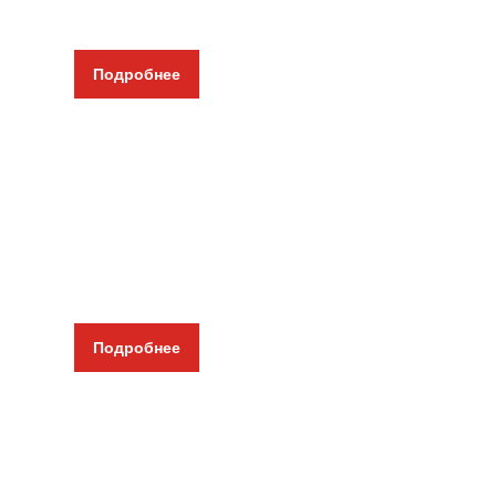
Только оригинал
Подробнее
Повербанки и батареи
От маленьких до больших
От 5000 мАч
С индикатором и без
Возможность Quick Charge и Power Delivery
Подробнее
Фонари
Налобные, Кемпинговые, Для велосипедов, Порт