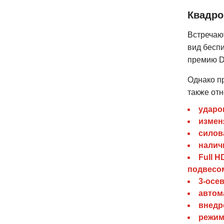
Квадро
Встречают
вид бесп
премию D
Однако п
также отн
ударо
измен
силов
налич
Full H
подвесо
3-осе
автом
внедр
режим