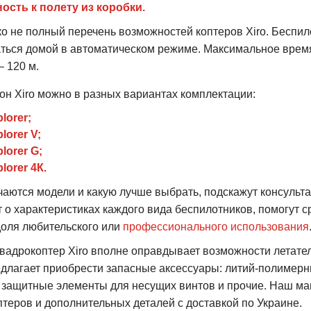
ость к полету из коробки.
о не полный перечень возможностей коптеров Xiro. Беспило
ться домой в автоматическом режиме. Максимальное время п
 120 м.
он Xiro можно в разных вариантах комплектации:
plorer;
plorer V;
plorer G;
plorer 4К.
чаются модели и какую лучше выбрать, подскажут консульт
 о характеристиках каждого вида беспилотников, помогут 
доля любительского или
профессионального использования
квадрокоптер Xiro вполне оправдывает возможности летател
едлагает приобрести запасные аксессуары: литий-полимерн
, защитные элементы для несущих винтов и прочие. Наш м
теров и дополнительных деталей с доставкой по Украине.