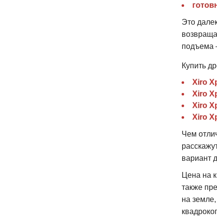
готовн
Это далек
возвраща
подъема –
Купить др
Xiro X
Xiro X
Xiro X
Xiro X
Чем отли
расскажут
вариант 
Цена на 
также пр
на земле
квадрокоп