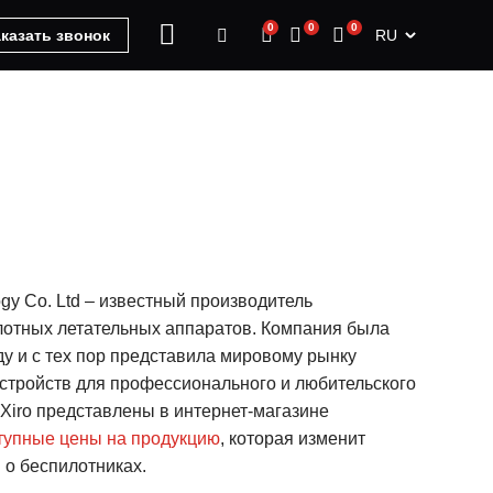
0
0
0
RU
казать звонок
ogy Co. Ltd – известный производитель
отных летательных аппаратов. Компания была
ду и с тех пор представила мировому рынку
тройств для профессионального и любительского
Xiro представлены в интернет-магазине
тупные цены на продукцию
, которая изменит
 о беспилотниках.