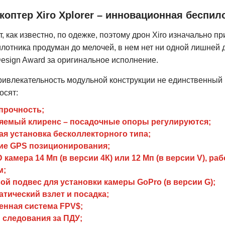
коптер Xiro Xplorer – инновационная беспил
, как известно, по одежке, поэтому дрон Xiro изначально
илотника продуман до мелочей, в нем нет ни одной лишней 
esign Award за оригинальное исполнение.
ривлекательность модульной конструкции не единственный к
осят:
прочность;
яемый клиренс – посадочные опоры регулируются;
ая установка бесколлекторного типа;
ие GPS позиционирования;
D камера 14 Мп (в версии 4К) или 12 Мп (в версии V), 
м;
вой подвес для установки камеры GoPro (в версии G);
атический взлет и посадка;
енная система FPV$;
 следования за ПДУ;