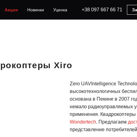
+38 097 667 66 71
Акции
Новинки
Уценка
За
рокоптеры Xiro
Zero UAVIntelligence Technol
высокотехнологичных беспил
основана в Пекине в 2007 го
немало радиоуправляемых ус
применения. Квадрокоптеры 
Wondertech
. Предлагаем
дос
представление потребителей