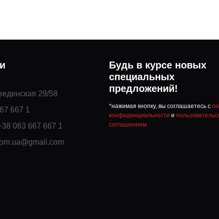
ми
Будь в курсе новых
специальных
предложений!
Введенская 29/58
*нажимая кнопку, вы соглашаетесь с
по
67 667 1
конфиденциальности
и
пользовательс
соглашением
+38 063 667 667 1
com.ua@gmail.com