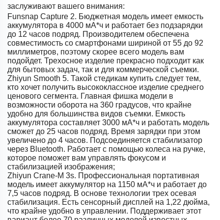
заслуживают вашего внимания:
Funsnap Capture 2. Бюджетная модель имеет емкость
аккумулятора в 4000 мА*ч и работает без подзарядки
до 12 часов подряд. Производителем обеспечена
совместимость со смартфонами шириной от 55 до 92
миллиметров, поэтому скорее всего модель вам
подойдет. Трехосное изделие прекрасно подходит как
для бытовых задач, так и для коммерческой съемки.
Zhiyun Smooth 5. Такой стедикам купить следует тем,
кто хочет получить высококлассное изделие среднего
ценового сегмента. Главная фишка модели в
возможности оборота на 360 градусов, что крайне
удобно для большинства видов съемки. Емкость
аккумулятора составляет 3000 мА*ч и работать модель
сможет до 25 часов подряд. Время зарядки при этом
увеличено до 4 часов. Подсоединяется стабилизатор
через Bluetooth. Работает с помощью колеса на ручке,
которое поможет вам управлять фокусом и
стабилизацией изображения;
Zhiyun Crane-M 3s. Профессиональная портативная
модель имеет аккумулятор на 1150 мА*ч и работает до
7,5 часов подряд. В основе технологии трех осевая
стабилизация. Есть сенсорный дисплей на 1,22 дюйма,
что крайне удобно в управлении. Поддерживает этот
вариант более 70 различных моделей известных