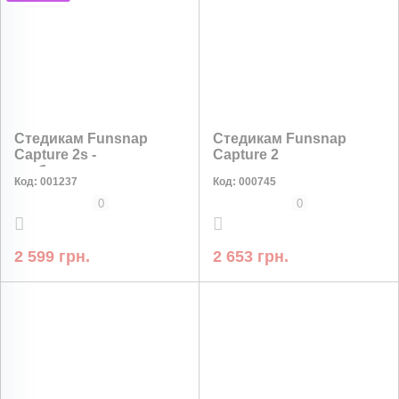
Стедикам Funsnap
Стедикам Funsnap
Capture 2s -
Capture 2
стабилизатор для
Код:
001237
Код:
000745
смартфонов и
видеосъёмки
0
0
2 599 грн.
2 653 грн.
НИЗКАЯ ЦЕНА
НИЗКАЯ ЦЕНА