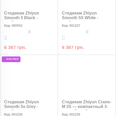
Стедикам Zhiyun
Стедикам Zhiyun
Smooth 5 Black -
Smooth 5S White -
стабилизатор для
стабилизатор для
Код:
000552
Код:
001227
смартфонов и
смартфонов и
видеосъемки
видеосъёмки
8
0
6 367 грн.
6 367 грн.
WOW PRICE
РАССРОЧКА
Стедикам Zhiyun
Стедикам Zhiyun Crane-
Smooth 5s Grey -
M 3S — компактный 3-
стабилизатор для
осевой стабилизатор
Код:
001226
Код:
001230
смартфонов и
для камер, смартфонов