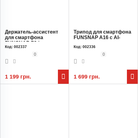
Держатель-ассистент
Трипод для смартфона
для смартфона
FUNSNAP A16 с AI-
FUNSNAP Z6 /
отслеживанием лица
Код:
002337
Код:
002336
Магнитный крепеж /
360° / 5-осевой /
Bluetooth-пульт
аккумулятор 1800 мАч /
0
0
высота до 1.8м /
Bluetooth-пульт
1 199 грн.
1 699 грн.