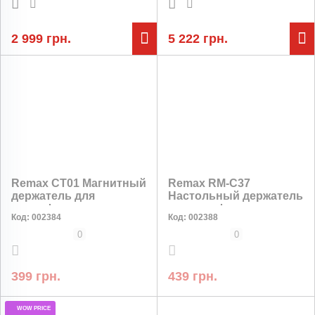
х 2200 мАч / до 12 часов
мАч / до 18 часов
работы
работы
2 999 грн.
5 222 грн.
Remax CT01 Магнитный
Remax RM-C37
держатель для
Настольный держатель
смартфона с
для телефона и
Код:
002384
Код:
002388
поворотом на 360°
планшета / поворот
360° / регулировка
0
0
высоты / складной
399 грн.
439 грн.
WOW PRICE