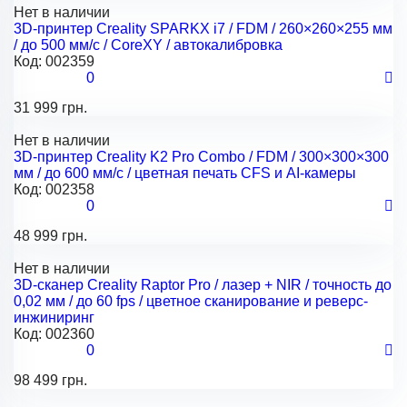
Нет в наличии
3D-принтер Creality SPARKX i7 / FDM / 260×260×255 мм
/ до 500 мм/с / CoreXY / автокалибровка
Код:
002359
0
31 999 грн.
Нет в наличии
3D-принтер Creality K2 Pro Combo / FDM / 300×300×300
мм / до 600 мм/с / цветная печать CFS и AI-камеры
Код:
002358
0
48 999 грн.
Нет в наличии
3D-сканер Creality Raptor Pro / лазер + NIR / точность до
0,02 мм / до 60 fps / цветное сканирование и реверс-
инжиниринг
Код:
002360
0
98 499 грн.