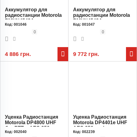
Аккумулятор для
Аккумулятор для
радиостанции Motorola
радиостанции Motorola
PMNN4543A, емкость
PMNN4543A, емкость
Код:
001046
Код:
001047
2450 мАг, комплект 2
2450 мАч, комплект 4
штуки
штуки
0
0
4 886 грн.
9 772 грн.
Уценка Радиостанция
Уценка Радиостанция
Motorola DP4800 UHF
Motorola DP4401e UHF
без PTT и AES-256
AES-256 шифрование
Код:
002040
Код:
002239
без Bluetooth