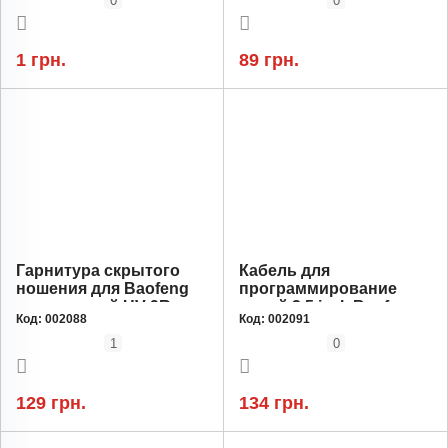
0
0
VOX
1 грн.
89 грн.
Гарнитура скрытого
Кабель для
ношения для Baofeng
программирование
для моделей UV-9R
раций 3,5 jack Baofeng
Код:
002088
Код:
002091
Plus, UV-9R, A-58, T-57,
UV-5R, BF-888S, BF-
BF-9700, UV-XR
666S
1
0
силиконовая вкладка в
ухо
129 грн.
134 грн.