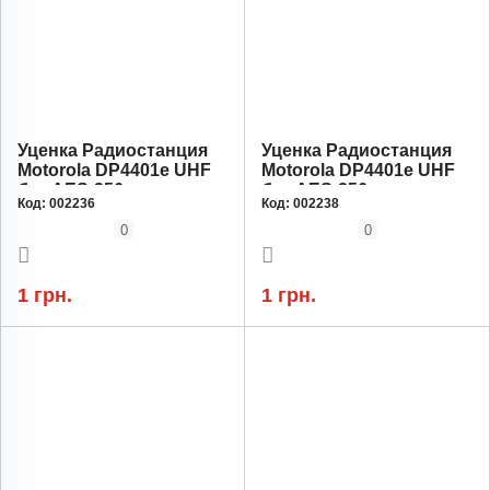
Уценка Радиостанция
Уценка Радиостанция
Motorola DP4401e UHF
Motorola DP4401e UHF
без AES-256
без AES-256
Код:
002236
Код:
002238
шифрования
шифрования
0
0
1 грн.
1 грн.