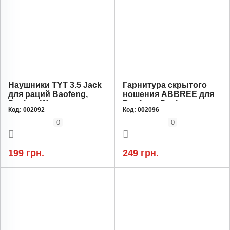
Наушники TYT 3.5 Jack
Гарнитура скрытого
для раций Baofeng,
ношения ABBREE для
Puxing, Wouxun,
Baofeng, Puxing,
Код:
002092
Код:
002096
Kenwood
Wouxun, Kenwood
силиконовая вкладка в
0
0
ухо
199 грн.
249 грн.