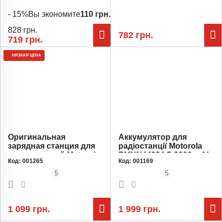
- 15%
Вы экономите
110 грн.
828 грн.
782 грн.
719 грн.
НИЗКАЯ ЦЕНА
Оригинальная
Аккумулятор для
зарядная станция для
радіостанції Motorola
радиостанций Motorola
PMNN4493AC 3000 mAh
Код:
001265
Код:
001169
серии DP PMPN4527A
5
5
1 099 грн.
1 999 грн.