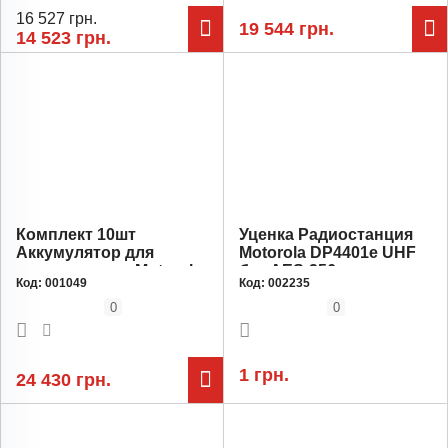
16 527 грн.
19 544 грн.
14 523 грн.
Комплект 10шт
Уценка Радиостанция
Аккумулятор для
Motorola DP4401e UHF
радиостанции Motorola
без AES-256
Код:
001049
Код:
002235
PMNN4543A, емкость
шифрования
2450 мАг
0
0
1 грн.
24 430 грн.