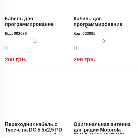
Кабель для
Кабель для
программирование
программирование
раций Baofeng UV-9R /
раций 3,5 jack TYT,
Код:
002089
Код:
002095
T-57 / BF-A58 / BF-9700 /
UV8000E
UV-XR
1
0
260 грн.
299 грн.
Переходник кабель с
Оригинальная антенна
Type-c на DC 5,5х2,5 PD
для рации Motorola
для зарядки станций от
PMAD4118A VHF (152-