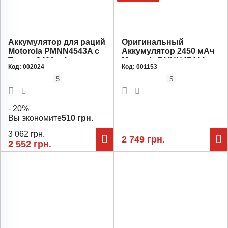
Аккумулятор для раций
Оригинальный
Motorola PMNN4543A c
Аккумулятор 2450 мАч
Type-c 3400 мАч
Motorola PMNN4544A
Код:
002024
Код:
001153
DP4400, DP2400
IMPRES для
радиостанции
5
5
- 20%
Вы экономите
510 грн.
3 062 грн.
2 749 грн.
2 552 грн.