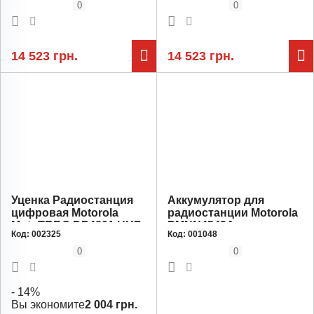
0
0
14 523 грн.
14 523 грн.
РАССРОЧКА
Уценка Радиостанция
Аккумулятор для
цифровая Motorola
радиостанции Motorola
MotoTRBO DP4801 UHF
PMNN4543A, емкость
Код:
002325
Код:
001048
GPS Bluetooth AES-256
2450 мАг, комплект 8
отсутствуют
штук
0
0
некоторые функции
- 14%
Вы экономите
2 004 грн.