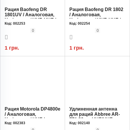
Рация Baofeng DR
Рация Baofeng DR 1802
1801UV / Аналоговая,
/ Аналоговая,
Цифровая / VHF, UHF /
Цифровая / VHF, UHF /
Код:
002253
Код:
002254
1024 канала / Li-Ion 2200
1000 каналов / Li-Ion
мАч /
2200 мАч /
0
0
Энергосбережение,
Энергосбережение,
Функция SMS
Функция SMS
1 грн.
1 грн.
Рация Motorola DP4800e
Удлиненная антенна
/ Аналоговая,
для раций Abbree AR-
Цифровая / UHF / до
771 39 см VHF/UHF
Код:
002383
Код:
002140
1000 каналов / Li-Ion
2450 мАч / AES-256,