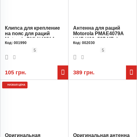
Клипса для крепление
Антенна для раций
на пояс для раций
Motorola PMAE4079A
Motorola PMLN4651A
UHF (400–527 МГц) для
Код:
001990
Код:
002030
DP4400/DP4600/DP4800/R7
раций серии DP4400
5
5
105 грн.
389 грн.
НИЗКАЯ ЦЕНА
Оригинальная
Оригинальная антенна