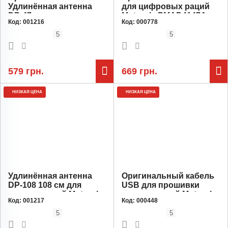
Удлинённая антенна
для цифровых раций
DP-47 для
Motorola PMAD4147A
Код:
001216
Код:
000778
радиостанций Motorola
(136-174 МГц) GPS VHF
47 см для раций серии
для раций DP4400,
5
5
DP4400, DP4800 и R7
DP4800, R7
579 грн.
669 грн.
НИЗКАЯ ЦЕНА
НИЗКАЯ ЦЕНА
Удлинённая антенна
Оригинальный кабель
DP-108 108 см для
USB для прошивки
радиостанций Motorola
радиостанций Motorola
Код:
001217
Код:
000448
для раций серии
DP2400 DP3400
DP4400, DP4800 и R7
XPR3300 DP2600
5
5
(PMKN4115)