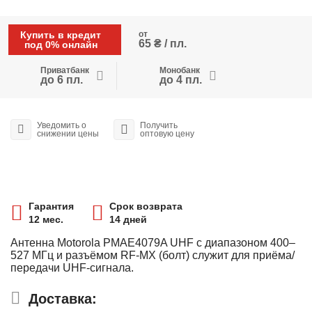
Купить в кредит
от
65 ₴ / пл.
под 0% онлайн
Приватбанк
Монобанк
до 6 пл.
до 4 пл.
Уведомить о
Получить
снижении цены
оптовую цену
Гарантия
Срок возврата
12 мес.
14 дней
Антенна Motorola PMAE4079A UHF с диапазоном 400–
527 МГц и разъёмом RF-MX (болт) служит для приёма/
передачи UHF-сигнала.
Доставка: