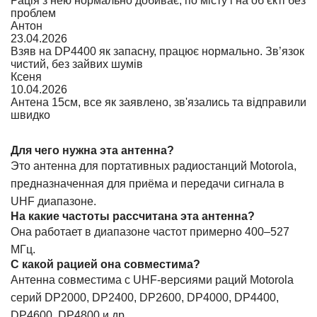
Рація з нею нормально добиває, по місту і на об’єкті без
проблем
Антон
23.04.2026
Взяв на DP4400 як запасну, працює нормально. Зв’язок
чистий, без зайвих шумів
Ксеня
10.04.2026
Антена 15см, все як заявлено, зв'язались та відправили
швидко
Для чего нужна эта антенна?
Это антенна для портативных радиостанций Motorola,
предназначенная для приёма и передачи сигнала в
UHF диапазоне.
На какие частоты рассчитана эта антенна?
Она работает в диапазоне частот примерно 400–527
МГц.
С какой рацией она совместима?
Антенна совместима с UHF-версиями раций Motorola
серий DP2000, DP2400, DP2600, DP4000, DP4400,
DP4600, DP4800 и др.