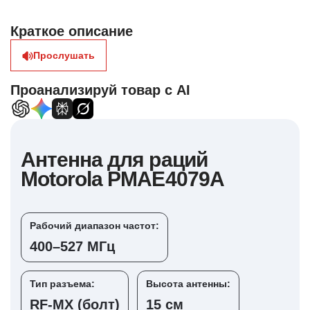
Краткое описание
Прослушать
Проанализируй товар с AI
Антенна для раций
Motorola PMAE4079A
Рабочий диапазон частот:
400–527 МГц
Тип разъема:
Высота антенны:
RF-MX (болт)
15 см