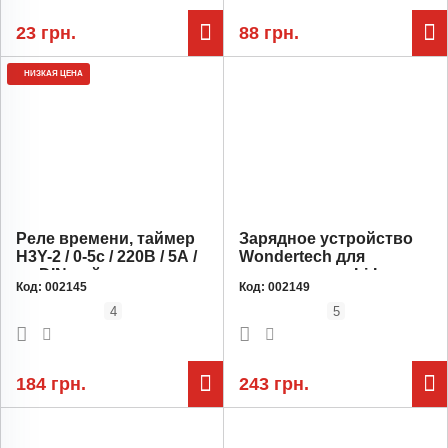
23 грн.
88 грн.
НИЗКАЯ ЦЕНА
Реле времени, таймер
Зарядное устройство
H3Y-2 / 0-5с / 220В / 5А /
Wondertech для
на DIN-рейку
аккумулятора Li-Ion
Код:
002145
Код:
002149
14.6V 3A
4
5
184 грн.
243 грн.