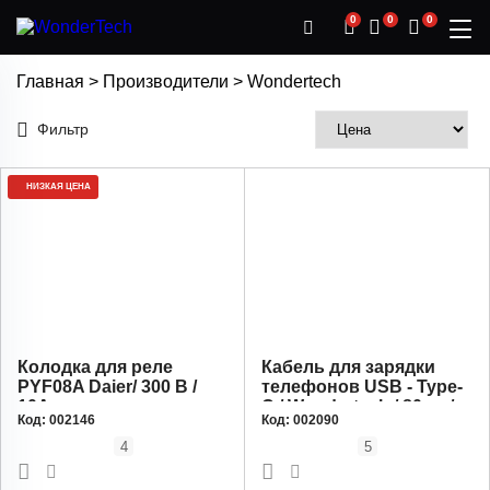
0
0
0
Главная
>
Производители
>
Wondertech
Фильтр
НИЗКАЯ ЦЕНА
Колодка для реле
Кабель для зарядки
PYF08A Daier/ 300 B /
телефонов USB - Type-
10A
C / Wondertech / 80см /
Код:
002146
Код:
002090
Черный
4
5