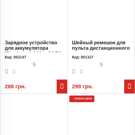
Зарядное устройство
Шейный ремешок для
для аккумулятора
пульта дистанционного
Wondertech Li-Ion 14.6V
управления дронов
Код:
002147
Код:
001327
5A
Зеленый для
Radiomaster TX12,
5
5
TX16S, Zorro
288 грн.
299 грн.
НИЗКАЯ ЦЕНА