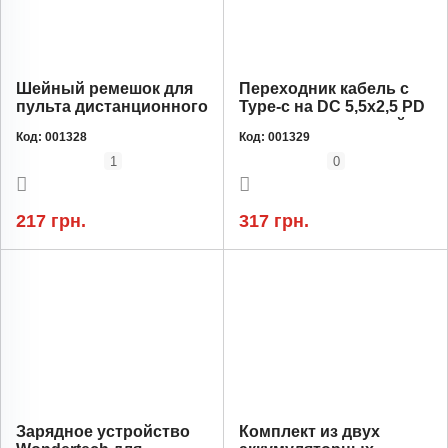
Шейный ремешок для
Переходник кабель с
пульта дистанционного
Type-c на DC 5,5х2,5 PD
управления дроном
для зарядки станций от
Код:
001328
Код:
001329
Wondertech Сине-
повербанки 15см
желтый для
1
0
Radiomaster TX12,
TX16S, Zorro
217 грн.
317 грн.
Зарядное устройство
Комплект из двух