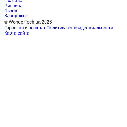
Полтава
Винница
Львов
Запорожье
© WonderTech.ua 2026
Гарантия и возврат
Политика конфиденциальности
Карта сайта
+38 097 667 66 71
Заказать звонок
Войти
Каталог
Производители
Motorola
BETAFPV
DarwinFPV
FIMI
Remax
RC
SanDisk
NexTool
GenMachine
Acepc
Logitech