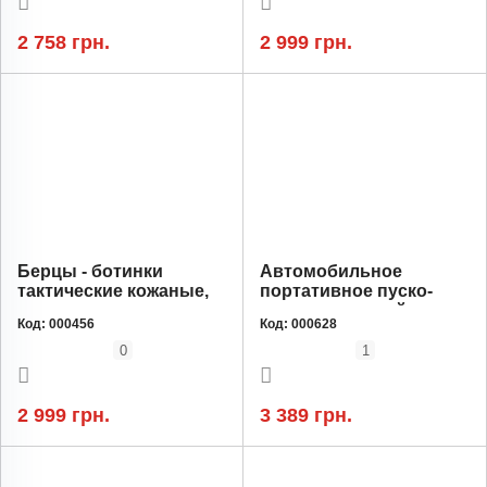
2 758 грн.
2 999 грн.
WOW PRICE
Берцы - ботинки
Автомобильное
тактические кожаные,
портативное пуско-
легкие, демисезонные
зарядное устройство
Код:
000456
Код:
000628
черные (WTBRTS002)
(бустер) Jump Starter
Wondertech WTST001
0
1
U28, 2000А, павербанк
20000 мАч
2 999 грн.
3 389 грн.