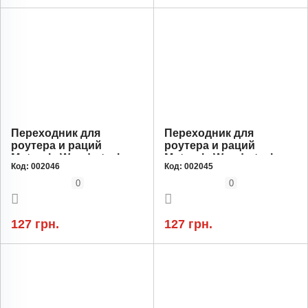
Переходник для
Переходник для
роутера и раций
роутера и раций
Motorola Wondertech
Motorola Wondertech
Код:
002046
Код:
002045
WT2026 Type-C — DC
WT2025 Type-C — DC
5.5x2.5 PD 65Вт 12V
5.5x2.5 PD 65Вт 9V
0
0
127 грн.
127 грн.