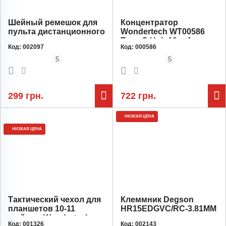
Шейный ремешок для
Концентратор
пульта дистанционного
Wondertech WT00586
управления дронов
Type-C Hub 10-в-1 для
Код:
002097
Код:
000586
Черный для
ноутбуков: 4x USB 3.0,
Radiomaster TX12,
1x USB 2.0, HDMI, VGA,
5
5
TX16S, Zorro
SD/TF, 3,5 мм jack
299 грн.
722 грн.
АКЦИЯ
НИЗКАЯ ЦЕНА
НИЗКАЯ ЦЕНА
Тактический чехол для
Клеммник Degson
планшетов 10-11
HR15EDGVC/RC-3.81MM
дюймов Wondertech,
Код:
001326
Код:
002143