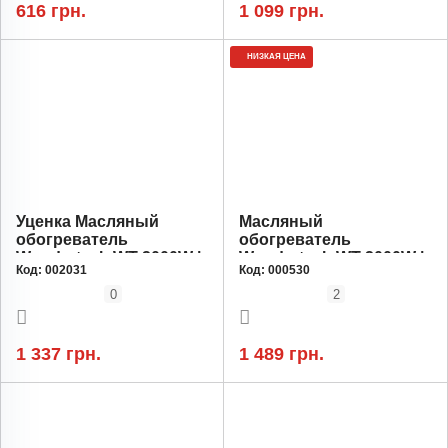
616 грн.
1 099 грн.
НИЗКАЯ ЦЕНА
Уценка Масляный
Масляный
обогреватель
обогреватель
Wondertech WT-2000W |
Wondertech WT-2000W |
Код:
002031
Код:
000530
9 секций, 2000Вт,
9 секций, 2000Вт,
площадь 30м
площадь 30м
0
2
1 337 грн.
1 489 грн.