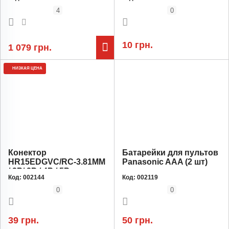
Кордура, Зеленый
Пиксель
4
0
10 грн.
1 079 грн.
НИЗКАЯ ЦЕНА
Конектор
Батарейки для пультов
HR15EDGVC/RC-3.81MM
Panasonic AAA (2 шт)
/ 2P/ 3P / 4P / 5P
Код:
002144
Код:
002119
0
0
39 грн.
50 грн.