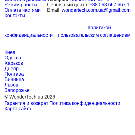
Режим работы
Сервисный центр:
+38 063 667 667 1
Оплата частями
Email:
wondertech.com.ua@gmail.com
Контакты
Будь в курсе новых специальных предложений!
*нажимая кнопку, вы соглашаетесь с
политикой
конфиденциальности
и
пользовательским соглашением
Оставайтесь с нами
Города
Киев
Одесса
Харьков
Днепр
Полтава
Винница
Львов
Запорожье
© WonderTech.ua 2026
Гарантия и возврат
Политика конфиденциальности
Карта сайта
+38 097 667 66 71
Заказать звонок
Войти
Каталог