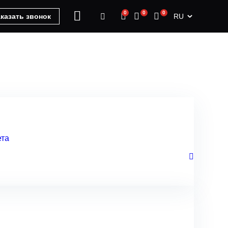
0
0
0
RU
казать звонок
ета