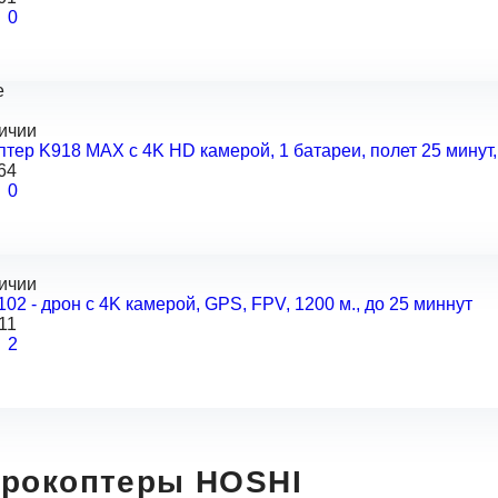
0
e
личии
тер K918 MAX с 4K HD камерой, 1 батареи, полет 25 минут
64
0
личии
2 - дрон с 4K камерой, GPS, FPV, 1200 м., до 25 миннут
11
2
рокоптеры HOSHI