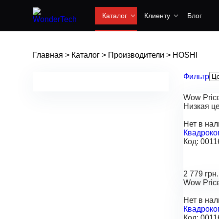
Каталог
Клиенту
Блог
Главная
>
Каталог
>
Производители
>
HOSHI
Фильтр
Wow Pric
Низкая ц
Нет в на
Квадрокоп
Код:
0011
2 779 грн.
Wow Pric
Нет в на
Квадроко
Код:
0011