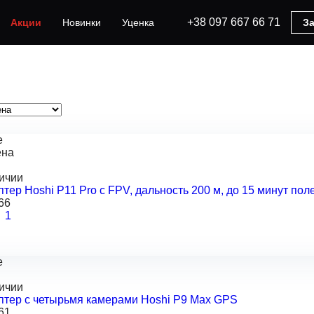
+38 097 667 66 71
Акции
Новинки
Уценка
За
e
ена
личии
тер Hoshi P11 Pro с FPV, дальность 200 м, до 15 минут пол
66
1
e
личии
птер с четырьмя камерами Hoshi P9 Max GPS
61