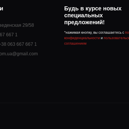
ми
Будь в курсе новых
специальных
предложений!
Введенская 29/58
*нажимая кнопку, вы соглашаетесь с
по
67 667 1
конфиденциальности
и
пользовательс
соглашением
+38 063 667 667 1
com.ua@gmail.com