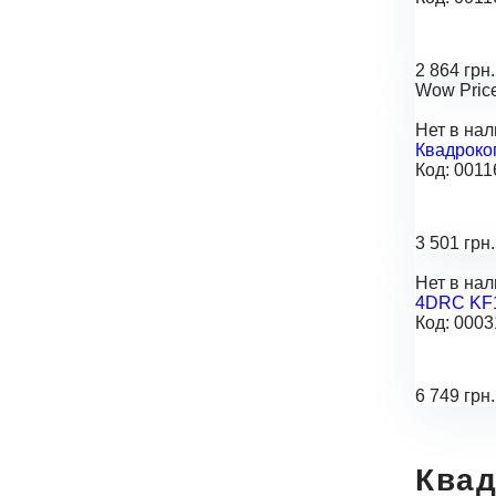
2 864 грн.
Wow Pric
Нет в на
Квадрокоп
Код:
0011
3 501 грн.
Нет в на
4DRC KF10
Код:
0003
6 749 грн.
Квад