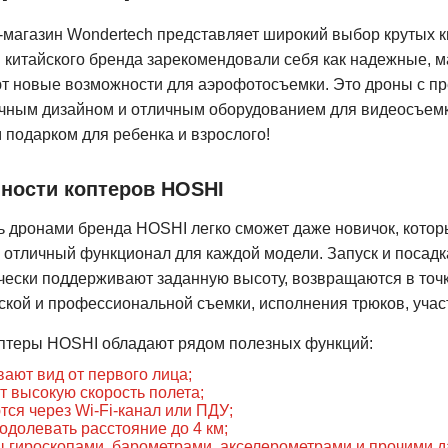
-магазин Wondertech представляет широкий выбор крутых 
 китайского бренда зарекомендовали себя как надежные, м
т новые возможности для аэрофотосъемки. Это дроны с п
чным дизайном и отличным оборудованием для видеосъемки
 подарком для ребенка и взрослого!
ности коптеров HOSHI
ь дронами бренда HOSHI легко сможет даже новичок, которы
 отличный функционал для каждой модели. Запуск и посадк
чески поддерживают заданную высоту, возвращаются в точ
кой и профессиональной съемки, исполнения трюков, участ
птеры HOSHI обладают рядом полезных функций:
ают вид от первого лица;
т высокую скорость полета;
ся через Wi-Fi-канал или ПДУ;
одолевать расстояние до 4 км;
 гироскопами, барометрами, акселерометрами и прочими д