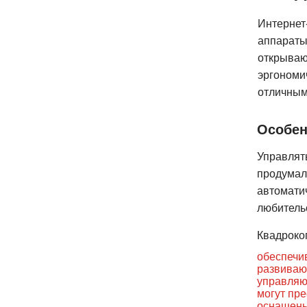
Интернет
аппараты
открываю
эргономи
отличным
Особен
Управлят
продумал
автомати
любительс
Квадроко
обеспечив
развиваю
управляют
могут пре
оснащены