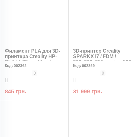
Филамент PLA для 3D-
3D-принтер Creality
принтера Creality HP-
SPARKX i7 / FDM /
PLA / 1,75 мм / 1 кг /
260×260×255 мм / до 500
Код:
002362
Код:
002359
Белая / легкая печать
мм/с / CoreXY /
автокалибровка
0
0
845 грн.
31 999 грн.