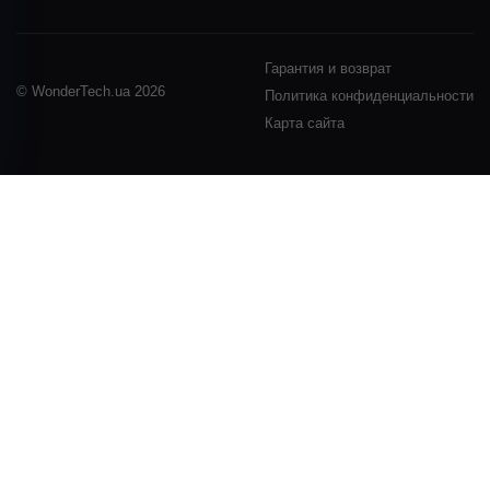
Гарантия и возврат
© WonderTech.ua 2026
Политика конфиденциальности
Карта сайта
+38 097 667 66 71
Заказать звонок
Войти
Каталог
Производители
Motorola
BETAFPV
DarwinFPV
FIMI
Remax
RC
SanDisk
NexTool
GenMachine
Acepc