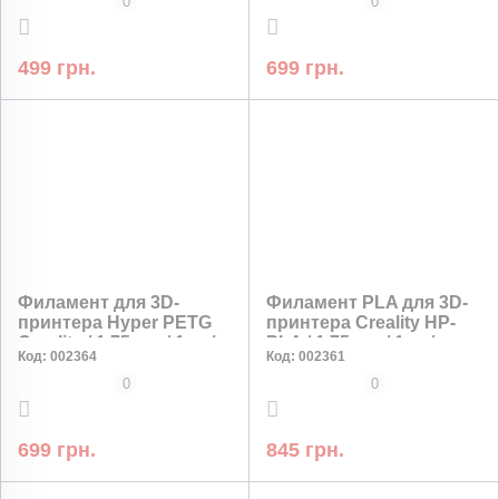
0
0
499 грн.
699 грн.
Филамент для 3D-
Филамент PLA для 3D-
принтера Hyper PETG
принтера Creality HP-
Creality / 1,75 мм / 1 кг /
PLA / 1,75 мм / 1 кг /
Код:
002364
Код:
002361
Черный /
Черная / легкая печать
ударопрочный
0
0
699 грн.
845 грн.