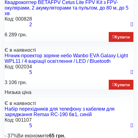
Квадрокоптер BETAFPV Cetus Lite FPV Kit з FPV-
окулярами, 2 акумуляторами та пультом, до 80 м, до 5
хв
Код:
000828
2
6 289 грн.
Купити
Є в наявності
Нічник-проектор зоряне небо Wanbo EVA Galaxy Light
WPL11 / 4 варіації освітлення / LED / Bluetooth
Код:
002034
5
3 106 грн.
Купити
Низька ціна
Є в наявності
Набір перехідників для телефону з кабелем для
заряджання Remax RC-190 6в1, синій
Код:
001107
5
- 37%
Ви економите
65 грн.