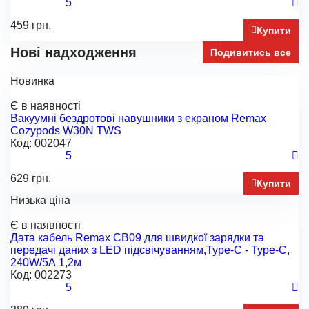
5
459 грн.
Купити
Нові надходження
Подивитись все
Новинка
Є в наявності
Вакуумні бездротові навушники з екраном Remax
Cozypods W30N TWS
Код:
002047
5
629 грн.
Купити
Низька ціна
Є в наявності
Дата кабель Remax CB09 для швидкої зарядки та
передачі даних з LED підсвічуванням,Type-C - Type-C,
240W/5А 1,2м
Код:
002273
5