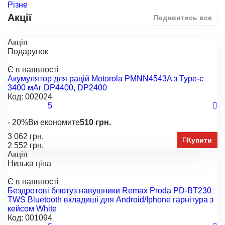
Різне
Акції
Подивитись все
Акція
Подарунок
Є в наявності
Акумулятор для рацій Motorola PMNN4543A з Type-c
3400 мАг DP4400, DP2400
Код:
002024
5
- 20%
Ви економите
510 грн.
3 062 грн.
Купити
2 552 грн.
Акція
Низька ціна
Є в наявності
Бездротові блютуз навушники Remax Proda PD-BT230
TWS Bluetooth вкладиші для Android/Iphone гарнітура з
кейсом White
Код:
001094