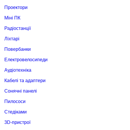
Проектори
Міні ПК
Радіостанції
Ліхтарі
Повербанки
Електровелосипеди
Аудіотехніка
Кабелі та адаптери
Сонячні панелі
Пилососи
Стедіками
3D-пристрої