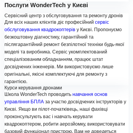
Послуги WonderTech у Києві
Сервісний центр з обслуговування та ремонту дронів
Для всіх наших клієнтів діє професійний
сервіс
обслуговування квадрокоптерів
у Києві. Пропонуємо
безкоштовну діагностику, гарантійний та
післягарантійний ремонт безпілотної техніки будь-якої
моделі та виробника. Сервіс укомплектований
спеціалізованим обладнанням, працює штат
досвідчених інженерів. Ми використовуємо лише
оригінальні, якісні комплектуючі для ремонту з
гарантією.
Курси керування дронами
Школа WonderTech проводить
навчання основ
управління БПЛА
за участю досвідчених інструкторів у
Києві. Якщо ви пілот-початківець, наші фахівці
проконсультують вас і навчать керувати
квадрокоптером, робити аерозйомку, використовувати
базовий функціонал пристрою. Вам не доведеться