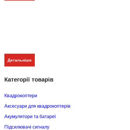
Міні ПК для роботи та ігор
Займає мінімум місця
Працює тихо та стабільно
Економить електроенергію
Швидкий для роботи, навчання та мультимедіа
Windows 11 на борту
Детальніше
Категорії товарів
Квадрокоптери
Аксесуари для квадрокоптерів
Акумулятори та батареї
Підсилювачі сигналу