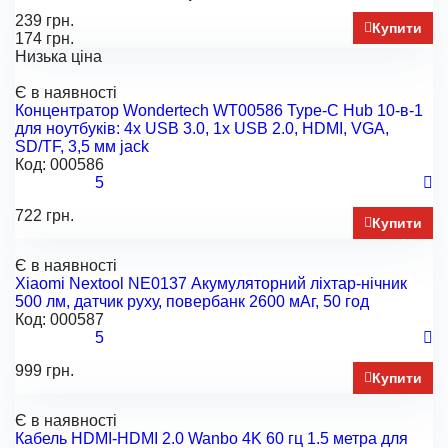
239 грн.
Купити
174 грн.
Низька ціна
Є в наявності
Концентратор Wondertech WT00586 Type-C Hub 10-в-1
для ноутбуків: 4x USB 3.0, 1x USB 2.0, HDMI, VGA,
SD/TF, 3,5 мм jack
Код:
000586
5
722 грн.
Купити
Є в наявності
Xiaomi Nextool NE0137 Акумуляторний ліхтар-нічник
500 лм, датчик руху, повербанк 2600 мАг, 50 год
Код:
000587
5
999 грн.
Купити
Є в наявності
Кабель HDMI-HDMI 2.0 Wanbo 4K 60 гц 1.5 метра для