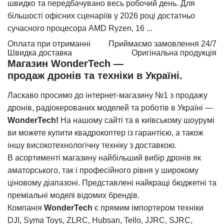
швидко та передбачувано весь робочий день. Для
більшості офісних сценаріїв у 2026 році достатньо
сучасного процесора AMD Ryzen, 16 ...
Оплата при отриманні
Приймаємо замовлення 24/7
Швидка доставка
Оригінальна продукція
Магазин WonderTech —
продаж дронів та техніки в Україні.
Ласкаво просимо до інтернет-магазину №1 з продажу
дронів, радіокерованих моделей та роботів в Україні —
WonderTech!
На нашому сайті та в київському шоурумі
ви можете купити квадрокоптер із гарантією, а також
іншу високотехнологічну техніку з доставкою.
В асортименті магазину найбільший вибір дронів як
аматорського, так і професійного рівня у широкому
ціновому діапазоні. Представлені найкращі бюджетні та
преміальні моделі відомих брендів.
Компанія
WonderTech
є прямим імпортером техніки
DJI, Syma Toys, ZLRC, Hubsan, Tello, JJRC, SJRC,