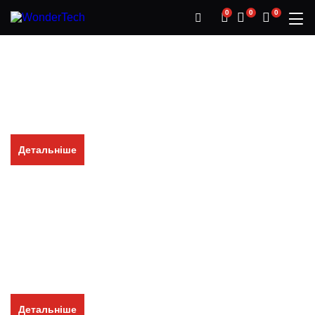
0
0
0
Проектори
Неймовірна якість кіно
Насиченість кольору
Передові технології
Доступна ціна
Детальніше
Радіостанції
Діапазон VHF—UHF
Портативні та стаціонарні
Комплекти рацій
Комплектуючі до рацій
Тільки оригінал
Детальніше