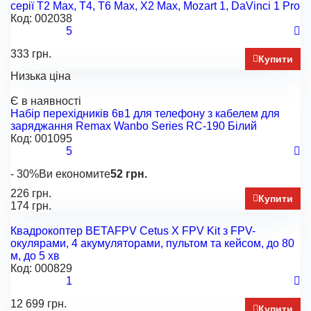
серії T2 Max, T4, T6 Max, X2 Max, Mozart 1, DaVinci 1 Pro
Код:
002038
5
333 грн.
Купити
Низька ціна
Є в наявності
Набір перехідників 6в1 для телефону з кабелем для
заряджання Remax Wanbo Series RC-190 Білий
Код:
001095
5
- 30%
Ви економите
52 грн.
226 грн.
Купити
174 грн.
Квадрокоптер BETAFPV Cetus X FPV Kit з FPV-
окулярами, 4 акумуляторами, пультом та кейсом, до 80
м, до 5 хв
Код:
000829
1
12 699 грн.
Купити