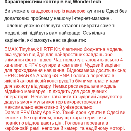
Характеристики коптерів від WonderTech
Ви зможете
квадрокоптер із камерою
купити в Одесі без
додаткових проблем у нашому інтернет-магазині.
Головне уважно оглянути каталог і вибрати саме ті
моделі, які підійдуть вам найкраще. Ось кілька
варіантів, які зможуть вас зацікавити:
EMAX Tinyhawk II RTF Kit
. Фактично бюджетна модель,
яка чудово підійде для найпростіших завдань або
знімання фото і відео. Час польоту становить всього 4
хвилини, є FPV окуляри в комплекті. Чудовий варіант
для проходження навчання. Відеокамера досить якісна;
EPRC MARK5 Analog 6S PNP
. Головна перевага в
якісній алюмінієвій конструкції з бічними пластинами
для захисту від удару. Немає ресивера, але модель
відмінно маневрує і підходить для досвідчених
операторів. Невеликі габарити та чудовий акумулятор
дадуть змогу мультикоптер використовувати
максимально ефективно й універсально;
Darwin FPV Baby Ape Pro
. Такий дрон купити в Одесі ви
зможете без проблем, тому що характеристики
повністю відповідають ціні. Головна перевага в
карбоновій рамі, непоганій камері та надійному моторі.