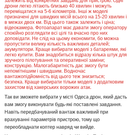
залежить від конкретних завдань для пристрою. Одні
дрони легко літають близько 40 хвилин і можуть
переміщатися на 5-6 кілометрів. Інші ж моделі
призначені для швидких місій всього на 15-20 хвилин і
в межах двох км. Від цього також залежить і ціна;
відеокамера. Фотоапарат має давати змогу оператору
спокійно розглядати всі цілі та вчасно про них
доповідати. Не слід на цьому економити, бо можна
пропустити велику кількість важливих деталей;
акумулятори. Краще вибирати моделі з батареями, які
легко купити. Вам знадобиться відразу кілька штук для
зручного пілотування та оперативної заміни;
конструкцію. Малогабаритність дає змогу бути
непомітнішим і швидшим. Водночас
вантажопідйомність від цього теж знизиться;
безпека. Краще вибирати тільки моделі з додатковим
захистом від хакерських ворожих атак.
Так ви зможете вибрати у місті Одеса дрон, який дасть
вам змогу виконувати будь-які поставлені завдання.
Навіть передбачуваний вантаж важливий при
врахуванні параметрів пристрою, тому що
переобладнати коптер навряд чи вийде.