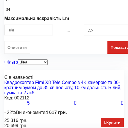
З дисплеєм
З окулярами
34
Захист від короткого замикання
Максимальна яскравість Lm
З кейсом
Захист від перегріву
...
Захист від перевантаження
Індикатор заряду
Очистити
Показат
З ліхтариком
Швидке заряджання батареї
Фільтр
З вбудованим кабелем
Є в наявності
Контроль денної активності
Квадрокоптер Fimi X8 Tele Combo з 4K камерою та 30-
кратним зумом до 35 хв польоту, 10 км дальність Білий,
Інші
сумка та 2 акб
Код:
002112
Передача даних
5
З дисплеєм
- 22%
Ви економите
4 617 грн.
З акумулятором
25 316 грн.
Купити
20 699 грн.
Зі стабілізатором