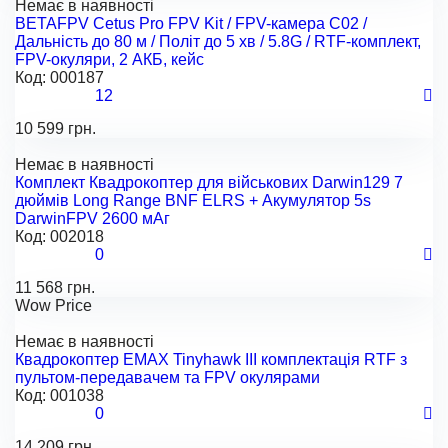
Немає в наявності
BETAFPV Cetus Pro FPV Kit / FPV-камера C02 /
Дальність до 80 м / Політ до 5 хв / 5.8G / RTF-комплект,
FPV-окуляри, 2 АКБ, кейс
Код:
000187
12
10 599 грн.
Немає в наявності
Комплект Квадрокоптер для військових Darwin129 7
дюймів Long Range BNF ELRS + Акумулятор 5s
DarwinFPV 2600 мАг
Код:
002018
0
11 568 грн.
Wow Price
Немає в наявності
Квадрокоптер EMAX Tinyhawk III комплектація RTF з
пультом-передавачем та FPV окулярами
Код:
001038
0
14 209 грн.