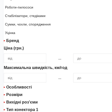
Роботи-пилососи
Стабілізатори, стедіками
Сумки, чохли, спорядження
Уцінка
Бренд
Ціна (грн.)
ALIENTECH
...
BETAFPV
Blitzwolf
Максимальна швидкість, км/год
Byintek
...
DarwinFPV
Особливості
ECOVACS
Розміри
Водонепроникний
FIMI
Вихідні роз'єми
Маленький (від 10 см до 25 см)
Швидке заряджання батареї
Тип конектора 1
Funsnap
USB Type-C