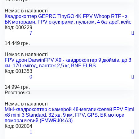
Немає в наявності
Квадрокоптер GEPRC TinyGO 4K FPV Whoop RTF - з
БК моторами, FPV окулярами, пультом, 4 батареї, кейс
Код:
000229
7
14 449 грн.
Немає в наявності
FPV дрон DarwinFPV X9 - квадрокоптер 9 дюймів, до 3
км, 170 км/год, вантаж 2,5 кг, BNF ELRS
Код:
001353
0
14 994 грн.
Розстрочка
Немає в наявності
Міні-квадрокоптер с камерой 48-мегапикселей FPV Fimi
x8 mini 3 Standard, 32 хв, 9 км, FPV, GPS, БК мотори
помаранчевий (FMWRJ04A3)
Код:
002004
1