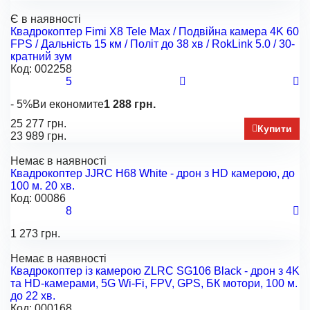
Є в наявності
З пультом ДК
Квадрокоптер Fimi X8 Tele Max / Подвійна камера 4K 60
FPS / Дальність 15 км / Політ до 38 хв / RokLink 5.0 / 30-
кратний зум
Код:
002258
5
- 5%
Ви економите
1 288 грн.
25 277 грн.
Купити
23 989 грн.
Немає в наявності
Квадрокоптер JJRC H68 White - дрон з HD камерою, до
100 м. 20 хв.
Код:
00086
8
1 273 грн.
Немає в наявності
Квадрокоптер із камерою ZLRC SG106 Black - дрон з 4K
та HD-камерами, 5G Wi-Fi, FPV, GPS, БК мотори, 100 м.
до 22 хв.
Код:
000168