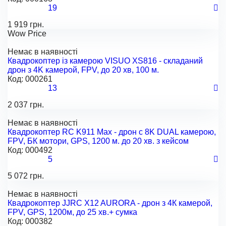
19
1 919 грн.
Wow Price
Немає в наявності
Квадрокоптер із камерою VISUO XS816 - складаний
дрон з 4K камерой, FPV, до 20 хв, 100 м.
Код:
000261
13
2 037 грн.
Немає в наявності
Квадрокоптер RC K911 Max - дрон с 8K DUAL камерою,
FPV, БК мотори, GPS, 1200 м. до 20 хв. з кейсом
Код:
000492
5
5 072 грн.
Немає в наявності
Квадрокоптер JJRC X12 AURORA - дрон з 4К камерой,
FPV, GPS, 1200м, до 25 хв.+ сумка
Код:
000382