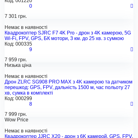
Код:
001220
0
7 301 грн.
Немає в наявності
Квадрокоптер SJRC F7 4K Pro - дрон з 4K камерою, 5G
Wi-Fi, FPV, GPS, БК мотори, 3 км. до 25 хв. з сумкою
Код:
000335
9
7 959 грн.
Низька ціна
Немає в наявності
Дрон ZLRC SG908 PRO MAX з 4K камерою та датчиком
перешкод: GPS, FPV, дальність 1500 м, час польоту 27
хв, сумка в комплекті
Код:
000299
8
7 999 грн.
Wow Price
Немає в наявності
Квадрокоптер JJRC X20 - дрон з 6K камерой, GPS, FPV,