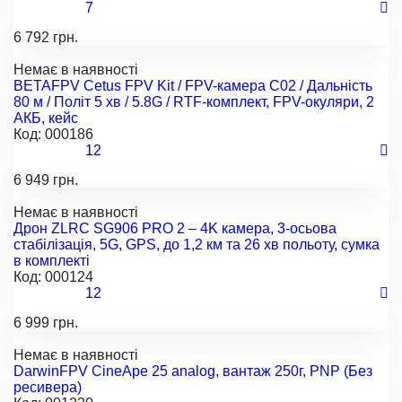
7
6 792 грн.
Немає в наявності
BETAFPV Cetus FPV Kit / FPV-камера C02 / Дальність
80 м / Політ 5 хв / 5.8G / RTF-комплект, FPV-окуляри, 2
АКБ, кейс
Код:
000186
12
6 949 грн.
Немає в наявності
Дрон ZLRC SG906 PRO 2 – 4K камера, 3-осьова
стабілізація, 5G, GPS, до 1,2 км та 26 хв польоту, сумка
в комплекті
Код:
000124
12
6 999 грн.
Немає в наявності
DarwinFPV CineApe 25 analog, вантаж 250г, PNP (Без
ресивера)