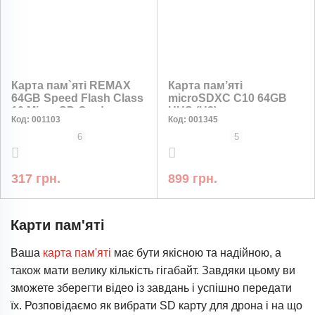
Карта пам`яті REMAX
Карта пам’яті
64GB Speed Flash Class
microSDXC C10 64GB
10 Micro SD Card
UHS (U3)
Код:
001103
Код:
001345
6
5
317 грн.
899 грн.
Карти пам'яті
Ваша
карта пам'яті
має бути якісною та надійною, а
також мати велику кількість гігабайт. Завдяки цьому ви
зможете зберегти відео із завдань і успішно передати
їх. Розповідаємо як вибрати SD карту для дрона і на що