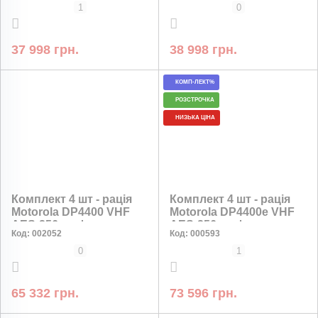
2 штуки
1
0
37 998 грн.
38 998 грн.
КОМП-ЛЕКТ%
РОЗСТРОЧКА
НИЗЬКА ЦІНА
Комплект 4 шт - рація
Комплект 4 шт - рація
Motorola DP4400 VHF
Motorola DP4400e VHF
AES-256 шифрування
AES-256 шифрування
Код:
002052
Код:
000593
0
1
65 332 грн.
73 596 грн.