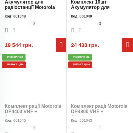
Акумулятор для
Комплект 10шт
радіостанції Motorola
Акумулятор для
PMNN4543A, ємність
радіостанції Motorola
Код:
001048
Код:
001049
2450 мАг, комплект 8
PMNN4543A, ємність
штук
2450 мАг
0
0
19 544 грн.
24 430 грн.
РОЗСТРОЧКА
РОЗСТРОЧКА
НИЗЬКА ЦІНА
НИЗЬКА ЦІНА
Комплект рації Motorola
Комплект рації Motorola
DP4400 VHF +
DP4800 VHF +
Акумулятор
Акумулятор
Код:
001040
Код:
001043
PMNN4543A Type-c 3400
PMNN4544A 2450 мАг
мАг
0
1