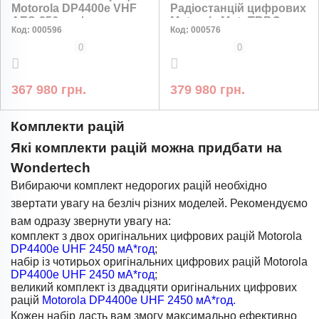
Motorola DP4400e VHF
Радіостанцій цифрових
AES-256 шифрування
Motorola MotoTRBO
Код:
000596
Код:
000576
DP4800 VHF AES-256
шифрування
0
0
367 980 грн.
379 980 грн.
Комплекти рацій
Які комплекти рацій можна придбати на
Wondertech
Вибираючи комплект недорогих рацій необхідно
звертати увагу на безліч різних моделей. Рекомендуємо
вам одразу звернути увагу на:
комплект з двох оригінальних цифрових рацій Motorola
DP4400e UHF 2450 мА*год
;
набір із чотирьох оригінальних цифрових рацій Motorola
DP4400e UHF 2450 мА*год
;
великий комплект із двадцяти оригінальних цифрових
рацій
Motorola DP4400e UHF 2450 мА*год.
Кожен набір дасть вам змогу максимально ефективно