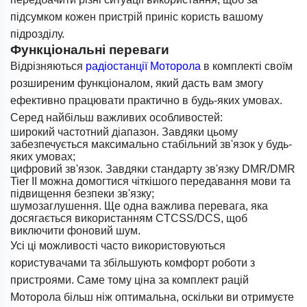
підсумком кожен пристрій приніс користь вашому
підрозділу.
Функціональні переваги
Відрізняються
радіостанції Моторола
в комплекті своїм
розширеним функціоналом, який дасть вам змогу
ефективно працювати практично в будь-яких умовах.
Серед найбільш важливих особливостей:
широкий частотний діапазон. Завдяки цьому
забезпечується максимально стабільний зв'язок у будь-
яких умовах;
цифровий зв'язок. Завдяки стандарту зв'язку DMR/DMR
Tier II можна домогтися чіткішого передавання мови та
підвищення безпеки зв'язку;
шумозаглушення. Ще одна важлива перевага, яка
досягається використанням CTCSS/DCS, щоб
виключити фоновий шум.
Усі ці можливості часто використовуються
користувачами та збільшують комфорт роботи з
пристроями. Саме тому ціна за комплект рацій
Моторола більш ніж оптимальна, оскільки ви отримуєте