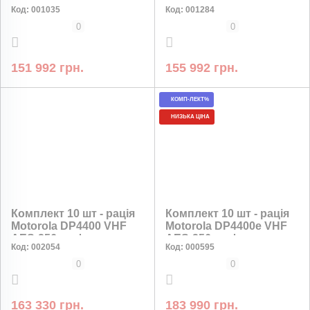
DP4800 VHF AES-256
Motorola DP4400e UHF
Код:
001035
Код:
001284
шифрування, комплект
2450 мАг
8 штук
0
0
151 992 грн.
155 992 грн.
КОМП-ЛЕКТ%
НИЗЬКА ЦІНА
Комплект 10 шт - рація
Комплект 10 шт - рація
Motorola DP4400 VHF
Motorola DP4400e VHF
AES-256 шифрування
AES-256 шифрування
Код:
002054
Код:
000595
0
0
163 330 грн.
183 990 грн.