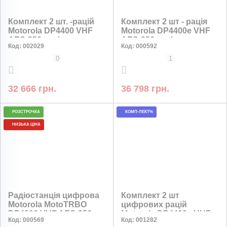
Комплект 2 шт. -рацій
Комплект 2 шт - рація
Motorola DP4400 VHF
Motorola DP4400e VHF
AES-256 шифрування
AES-256 шифрування
Код:
002029
Код:
000592
0
1
32 666 грн.
36 798 грн.
РОЗСТРОЧКА
КОМП-ЛЕКТ%
НИЗЬКА ЦІНА
Радіостанція цифрова
Комплект 2 шт
Motorola MotoTRBO
цифрових рацій
DP4800 VHF AES-256
Motorola DP4400e UHF
Код:
000569
Код:
001282
шифрування, комплект
2450 мАг