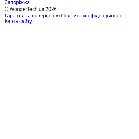
Запоріжжя
© WonderTech.ua 2026
Гарантія та повернення
Політика конфіденційності
Карта сайту
+38 097 667 66 71
Замовити дзвінок
Увійти
Каталог
Виробники
Motorola
BETAFPV
DarwinFPV
FIMI
Remax
RC
SanDisk
NexTool
GenMachine
Acepc
Logitech
Acemagic
ALIENTECH
Yoobao