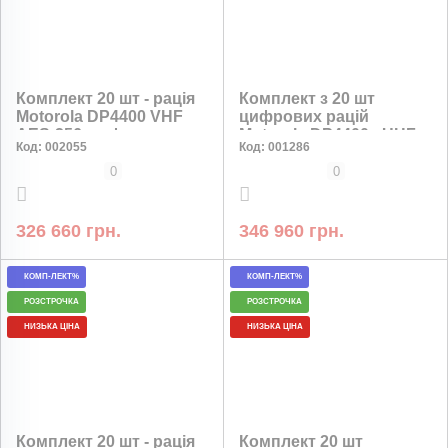
Комплект 20 шт - рація
Комплект з 20 шт
Motorola DP4400 VHF
цифрових рацій
AES-256 шифрування
Motorola DP4400e UHF
Код:
002055
Код:
001286
2450 мАг
0
0
326 660 грн.
346 960 грн.
КОМП-ЛЕКТ%
КОМП-ЛЕКТ%
РОЗСТРОЧКА
РОЗСТРОЧКА
НИЗЬКА ЦІНА
НИЗЬКА ЦІНА
Комплект 20 шт - рація
Комплект 20 шт