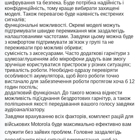
шифрування та безпека. Буде потрібна надійність і
конфіденційність, тому краще вибирати захищені
моделі. Також перевагою буде наявність екстрених
сигналів;
функціональні можливості. Окремі моделі можуть
підтримувати швидке перемикання між заздалегідь
налаштованими частотами. Завдяки цьому можна буде
з комфортом підтримувати зв'язок у групі та не
переживати про можливі обриви;
сумісність з аксесуарами. Часто додаткові гарнітури з
шумозаглушенням або мікрофони дадуть вам змогу
зручніше користуватися пристроєм у різних ситуаціях;
тривалість роботи. Необхідно одразу перевіряти
особливості акумулятора, щоб його роботи точно
вистачало для забезпечення роботи протягом хоча б 12
годин поспіль;
додатковий функціонал. До такого можна віднести
можливість під'єднання бездротових гарнітур, а також
поліпшення якості передавання вашого голосу завдяки
аудіоаналізатору.
Завдяки врахуванню всіх факторів, комплект рацій для
військових Motorola буде максимально ефективно вам
служити без зайвих проблем. Головне заздалегідь
передбачити різні ситуації використання, щоб за