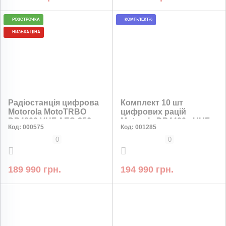
РОЗСТРОЧКА
КОМП-ЛЕКТ%
НИЗЬКА ЦІНА
Радіостанція цифрова
Комплект 10 шт
Motorola MotoTRBO
цифрових рацій
DP4800 VHF AES-256
Motorola DP4400e UHF
Код:
000575
Код:
001285
шифрування, комплект
2450 мАг
10 штук
0
0
189 990 грн.
194 990 грн.