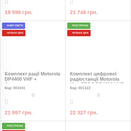
19 598 грн.
21 748 грн.
КОМП-ЛЕКТ%
РОЗСТРОЧКА
НИЗЬКА ЦІНА
НИЗЬКА ЦІНА
Комплект рації Motorola
Комплект цифрової
DP4400 VHF +
радіостанції Motorola
Акумулятор
MotoTRBO DP4800 VHF
Код:
001041
Код:
001322
PMNN4543A Type-c 3400
AES-256 шифрування +
мАг х2
1 акумулятор та 47см
0
0
антена
21 997 грн.
22 327 грн.
РОЗСТРОЧКА