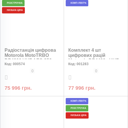
РОЗСТРОЧКА
КОМП-ЛЕКТ%
НИЗЬКА ЦІНА
Радіостанція цифрова
Комплект 4 шт
Motorola MotoTRBO
цифрових рацій
DP4800 VHF AES-256
Motorola DP4400e UHF
Код:
000574
Код:
001283
шифрування, комплект
2450 мАг
4 штук
0
0
75 996 грн.
77 996 грн.
КОМП-ЛЕКТ%
РОЗСТРОЧКА
НИЗЬКА ЦІНА