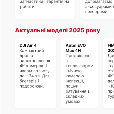
запчастини і гарантія на
допомагаємо 
роботи.
аксесуарами і
сенсорами.
Актуальні моделі 2025 року
DJI Air 4
Autel EVO
FIM
Компактний
Max 4N
20
дрон з
Профрішення
До
вдосконаленою
з
се
4K‑камерою і
тепловізором
кла
часом польоту
і нічною
ста
до ~34 хв. Для
камерою —
4K
блогерів і
інспекції,
да
подорожей.
пошук і
~1
рятування в
пр
складних
ту
умовах.