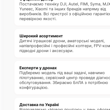
Постачаємо техніку DJI, Autel, FIMI, Syma, MJX
Yuneec, Xiaomi та інших брендів напряму від
виробників. Всі пристрої з офіційною гарантіє
перевіркою якості.
Широкий асортимент
Дитячі іграшкові дрони, аматорські моделі,
напівпрофесійні і професійні коптери, FPV‑ко
підводні дрони і аксесуари.
Експерти у дронах
Підберемо модель під ваші задачі, навчимо
пілотуванню, сервісний центр проведе діагнос
обслуговування. Збираємо БпЛА з потрібною
конфігурацією.
Доставка по Україні
Відправляємо «Новою поштою» у день офор