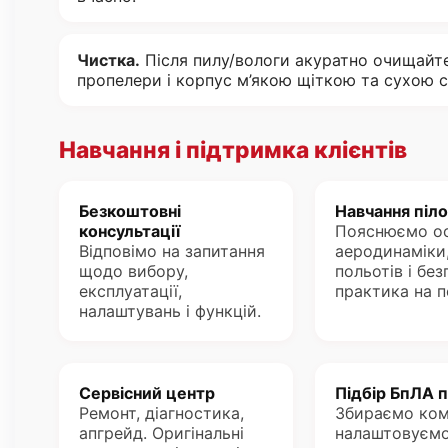
Чистка.
Після пилу/вологи акуратно очищайте
пропелери і корпус м’якою щіткою та сухою 
Навчання і підтримка клієнтів
Безкоштовні
Навчання піл
консультації
Пояснюємо о
Відповімо на запитання
аеродинаміки
щодо вибору,
польотів і без
експлуатації,
практика на по
налаштувань і функцій.
Сервісний центр
Підбір БпЛА п
Ремонт, діагностика,
Збираємо ком
апгрейд. Оригінальні
налаштовуємо