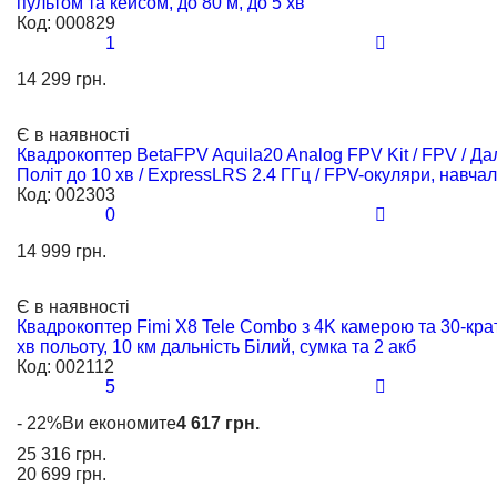
пультом та кейсом, до 80 м, до 5 хв
Код:
000829
1
14 299 грн.
Є в наявності
Квадрокоптер BetaFPV Aquila20 Analog FPV Kit / FPV / Дал
Політ до 10 хв / ExpressLRS 2.4 ГГц / FPV-окуляри, навча
Код:
002303
0
14 999 грн.
Є в наявності
Квадрокоптер Fimi X8 Tele Combo з 4K камерою та 30-кра
хв польоту, 10 км дальність Білий, сумка та 2 акб
Код:
002112
5
- 22%
Ви економите
4 617 грн.
25 316 грн.
20 699 грн.