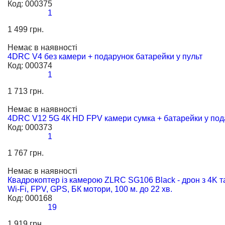
Код:
000375
1
1 499 грн.
Немає в наявності
4DRC V4 без камери + подарунок батарейки у пульт
Код:
000374
1
1 713 грн.
Немає в наявності
4DRC V12 5G 4К HD FPV камери сумка + батарейки у под
Код:
000373
1
1 767 грн.
Немає в наявності
Квадрокоптер із камерою ZLRC SG106 Black - дрон з 4K 
Wi-Fi, FPV, GPS, БК мотори, 100 м. до 22 хв.
Код:
000168
19
1 919 грн.