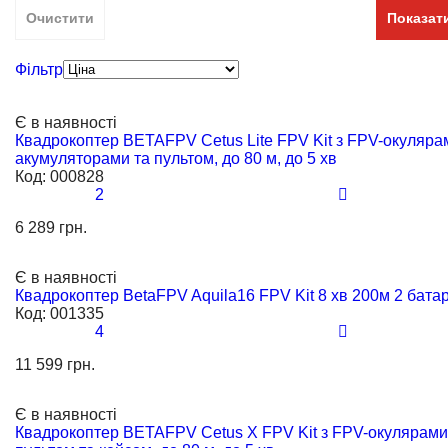
Передавач у комплекті
Середній (від 25 см до 50 см)
Очистити
Показат
Приймач у комплекті
Великий (від 51 см)
Фільтр
З FPV
З автопілотом
Є в наявності
З барометром
Квадрокоптер BETAFPV Cetus Lite FPV Kit з FPV-окулярам
акумуляторами та пультом, до 80 м, до 5 хв
З відеокамерою
Код:
000828
2
З гіроскопом
6 289 грн.
З окулярами
З кейсом
Є в наявності
Квадрокоптер BetaFPV Aquila16 FPV Kit 8 хв 200м 2 батар
Код:
001335
4
11 599 грн.
Є в наявності
Квадрокоптер BETAFPV Cetus X FPV Kit з FPV-окулярами