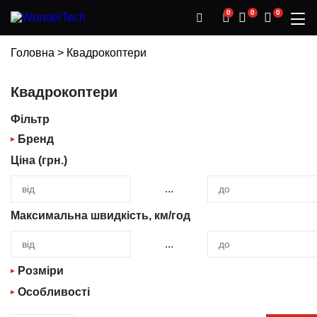
Низька ціна
Wow Price
Wow Price
Wow Price
Wow Price
Низька ціна
Низька ціна
Wow Price
0
0
0
Низька ціна
Головна
>
Квадрокоптери
Квадрокоптери
Фільтр
Бренд
Ціна (грн.)
BETAFPV
...
FIMI
Максимальна швидкість, км/год
...
Розміри
Особливості
Маленький (від 10 см до 25 см)