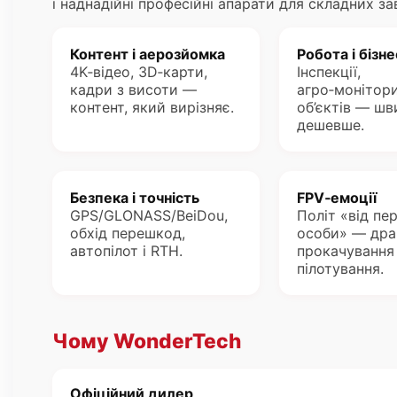
і наднадійні професійні апарати для складних за
Контент і аерозйомка
Робота і бізне
4K‑відео, 3D‑карти,
Інспекції,
кадри з висоти —
агро‑монітори
контент, який вирізняє.
об’єктів — шв
дешевше.
Безпека і точність
FPV‑емоції
GPS/GLONASS/BeiDou,
Політ «від пе
обхід перешкод,
особи» — дра
автопілот і RTH.
прокачування
пілотування.
Чому WonderTech
Офіційний дилер