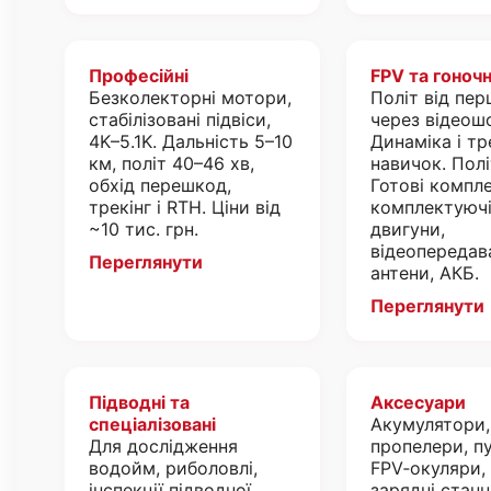
Професійні
FPV та гоночн
Безколекторні мотори,
Політ від пер
стабілізовані підвіси,
через відеош
4K–5.1K. Дальність 5–10
Динаміка і т
км, політ 40–46 хв,
навичок. Полі
обхід перешкод,
Готові компле
трекінг і RTH. Ціни від
комплектуючі
~10 тис. грн.
двигуни,
відеопередава
Переглянути
антени, АКБ.
Переглянути
Підводні та
Аксесуари
спеціалізовані
Акумулятори,
Для дослідження
пропелери, пу
водойм, риболовлі,
FPV‑окуляри, 
інспекції підводної
зарядні станці