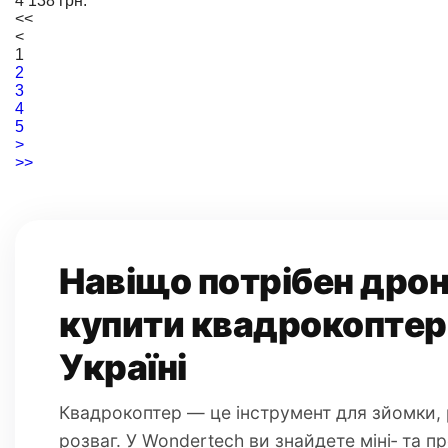
4 138 грн.
<<
<
1
2
3
4
5
>
>>
Навіщо потрібен дро
купити квадрокоптер
Україні
Квадрокоптер — це інструмент для зйомки, 
розваг. У Wondertech ви знайдете міні‑ та п