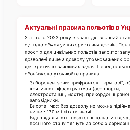
Актуальні правила польотів в Ук
З лютого 2022 року в країні діє воєнний стан
суттєво обмежує використання дронів. Пові
простір для цивільних польотів закрито; зап
дозволені лише з дозволу уповноважених орг
для критично важливих задач. Перед польо
обов’язково уточнюйте правила.
Заборонені зони: прифронтові території, о
критичної інфраструктури (аеропорти,
електростанції, мости), прикордонні район
заповідники.
Висота і час: без дозволу не можна підійм
вище ~120 м і літати вночі.
Відповідальність: незаконні польоти під ча
воєнного стану тягнуть за собою серйозні 