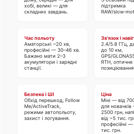
хобі, великі — для
підтримка
складних завдань.
RAW/slow‑mot
Час польоту
Зв’язок і наві
Аматорські ~20 хв,
2.4/5.8 ГГц, д
професійні — 30–46 хв.
до 10 км,
Бажано мати 2–3
GPS/GLONASS
акумулятори і зарядні
RTH, оптичне
станції.
позиціювання
Безпека і ШІ
Ціна
Обхід перешкод, Follow
Міні — від 70
Me/ActiveTrack,
для новачків
режими автопольоту,
2500 грн, на
захист і логування.
від ~5 тис. гр
професійні — 
тис. грн.