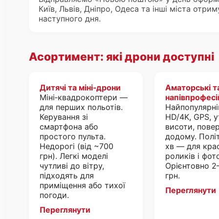
Київ, Львів, Дніпро, Одеса та інші міста отри
наступного дня.
Асортимент: які дрони доступні
Дитячі та міні‑дрони
Аматорські т
Міні‑квадрокоптери —
напівпрофесі
для перших польотів.
Найпопулярніш
Керування зі
HD/4K, GPS, 
смартфона або
висоти, пове
простого пульта.
додому. Полі
Недорогі (від ~700
хв — для кра
грн). Легкі моделі
роликів і фото
чутливі до вітру,
Орієнтовно 2–
підходять для
грн.
приміщення або тихої
Переглянути
погоди.
Переглянути