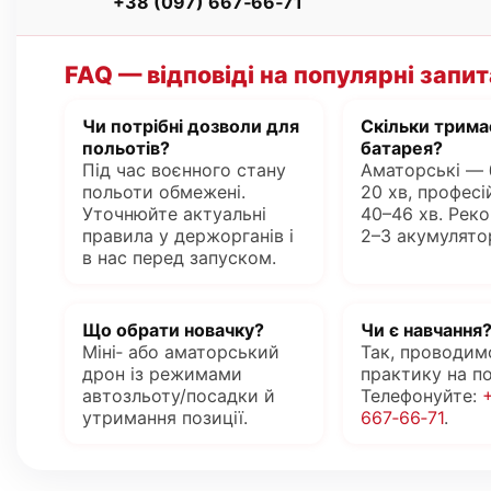
+38 (097) 667‑66‑71
FAQ — відповіді на популярні запи
Чи потрібні дозволи для
Скільки трима
польотів?
батарея?
Під час воєнного стану
Аматорські — 
польоти обмежені.
20 хв, професі
Уточнюйте актуальні
40–46 хв. Рек
правила у держорганів і
2–3 акумулято
в нас перед запуском.
Що обрати новачку?
Чи є навчання
Міні‑ або аматорський
Так, проводимо
дрон із режимами
практику на по
автозльоту/посадки й
Телефонуйте:
утримання позиції.
667‑66‑71
.