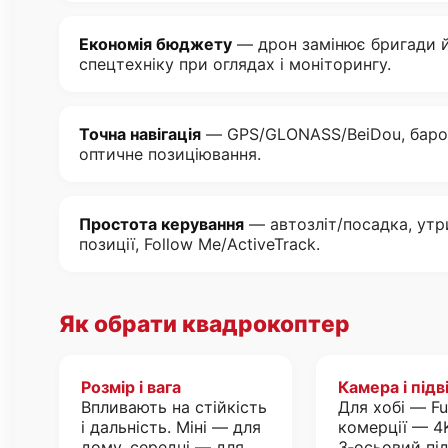
Економія бюджету
— дрон замінює бригади 
спецтехніку при оглядах і моніторингу.
Точна навігація
— GPS/GLONASS/BeiDou, баро
оптичне позиціювання.
Простота керування
— автозліт/посадка, ут
позиції, Follow Me/ActiveTrack.
Як обрати квадрокоптер
Розмір і вага
Камера і підв
Впливають на стійкість
Для хобі — Fu
і дальність. Міні — для
комерції — 4K
дому, середні — для
3‑осьовий під