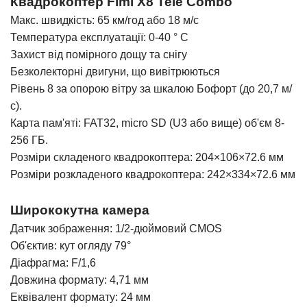
Квадрокоптер Fimi X8 Tele Combo
Макс. швидкість: 65 км/год або 18 м/с
Температура експлуатації: 0-40 ° С
Захист від помірного дощу та снігу
Безколекторні двигуни, що вивітрюються
Рівень 8 за опорою вітру за шкалою Бофорт (до 20,7 м/
с).
Карта пам'яті: FAT32, micro SD (U3 або вище) об'єм 8-
256 ГБ.
Розміри складеного квадрокоптера: 204×106×72.6 мм
Розміри розкладеного квадрокоптера: 242×334×72.6 мм
Ширококутна камера
Датчик зображення: 1/2-дюймовий CMOS
Об'єктив: кут огляду 79°
Діафрагма: F/1,6
Довжина формату: 4,71 мм
Еквівалент формату: 24 мм