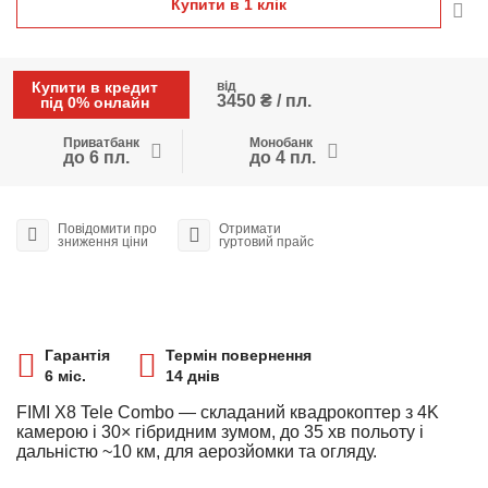
Купити в 1 клiк
Купити в кредит
від
3450 ₴ / пл.
під 0% онлайн
Приватбанк
Монобанк
до 6 пл.
до 4 пл.
Повідомити про
Отримати
зниження ціни
гуртовий прайс
Гарантія
Термін повернення
6 міс.
14 днів
FIMI X8 Tele Combo — складаний квадрокоптер з 4K
камерою і 30× гібридним зумом, до 35 хв польоту і
дальністю ~10 км, для аерозйомки та огляду.