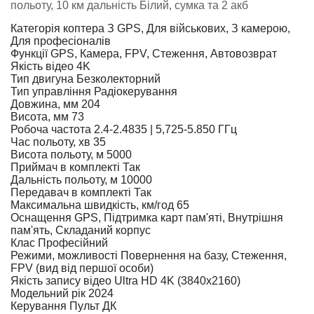
польоту, 10 км дальність Білий, сумка та 2 акб
Категорія коптера
З GPS, Для військових, З камерою,
Для професіоналів
Функції
GPS, Камера, FPV, Стеження, Автовозврат
Якість відео
4K
Тип двигуна
Безколекторний
Тип управління
Радіокерування
Довжина, мм
204
Висота, мм
73
Робоча частота
2.4-2.4835 | 5,725-5.850 ГГц
Час польоту, хв
35
Висота польоту, м
5000
Приймач в комплекті
Так
Дальність польоту, м
10000
Передавач в комплекті
Так
Максимальна швидкість, км/год
65
Оснащення
GPS, Підтримка карт пам'яті, Внутрішня
пам'ять, Складаний корпус
Клас
Професійний
Режими, можливості
Повернення на базу, Стеження,
FPV (вид від першої особи)
Якість запису відео
Ultra HD 4K (3840x2160)
Модельний рік
2024
Керування
Пульт ДК