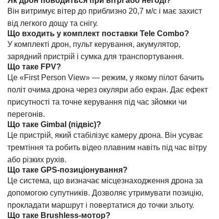
Як дрон поводиться при вітрі або негоді?
Він витримує вітер до приблизно 20,7 м/с і має захист
від легкого дощу та снігу.
Що входить у комплект поставки Tele Combo?
У комплекті дрон, пульт керування, акумулятор,
зарядний пристрій і сумка для транспортування.
Що таке FPV?
Це «First Person View» — режим, у якому пілот бачить
політ очима дрона через окуляри або екран. Дає ефект
присутності та точне керування під час зйомки чи
перегонів.
Що таке Gimbal (підвіс)?
Це пристрій, який стабілізує камеру дрона. Він усуває
тремтіння та робить відео плавним навіть під час вітру
або різких рухів.
Що таке GPS-позиціонування?
Це система, що визначає місцезнаходження дрона за
допомогою супутників. Дозволяє утримувати позицію,
прокладати маршрут і повертатися до точки зльоту.
Що таке Brushless-мотор?