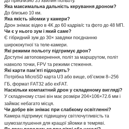
До приблизно 35 хвилин польоту.
Яка максимальна дальність керування дроном?
До близько 10 км.
Яка якість зйомки у камери?
Дрон знімає відео в 4K до 60 кадрів/с та фото до 48 МП.
Чи є у нього зум і який саме?
Є гібридний зум до 30× завдяки поєднанню
ширококутної та теле-камери.
Які режими польоту підтримує дрон?
Доступні автоповернення, політ за маршрутом, політ
навколо точки, FPV та режими стеження.
Які карти пам’яті підходять?
Потрібна MicroSD карта U3 або вище, об’ємом 8–256
ГБ, формат FAT32 або exFAT.
Наскільки компактний дрон у складеному вигляді?
У складеному стані він має розміри 204×106×72.6 мм і
займає небагато місця.
Чи добре він знімає при слабкому освітленні?
Камера підтримує підвищену світлочутливість та
шумозаглушення для кращої зйомки в темряві.