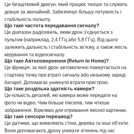
Це безщітковий двигун, який працює тихіше та служить
довше за звичайний. Забезпечує більшу потужність і
стабільність польоту.
Що таке частота передавання сигналу?
Це діапазон радіохвиль, яким дрон з’єднується з
пультом (наприклад, 2,4 ГГц або 5,8 ГГц). Від цього
залежить дальність і стабільність зв’язку, а також якість
керування та відеосигналу.
Що таке Автоповернення (Return to Home)?
Це функція, за якої дрон автоматично повертається на
стартову точку при втраті сигналу або низькому заряді
батареї. Допомагає уникнути втрати пристрою.
Що таке роздільна здатність камери?
Це кількість деталей, які камера може передати на
фото чи відео. Чим більше пікселів, тим чіткіше
зображення. Важливо для отримання якісної картинки.
Що таке сенсори перешкод?
Це датчики, що виявляють стіни, дерева та інші об’єкти.
Вони допомагають дрону уникати зіткнень під час