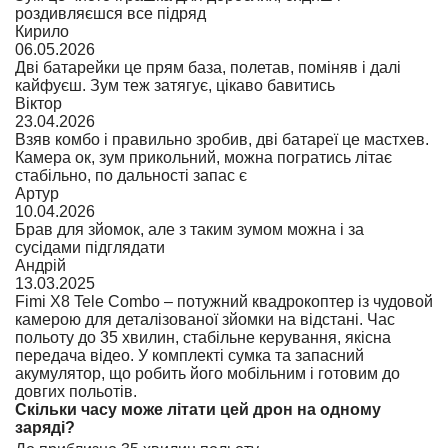
роздивляєшся все підряд
Кирило
06.05.2026
Дві батарейки це прям база, полетав, поміняв і далі
кайфуєш. Зум теж затягує, цікаво бавитись
Віктор
23.04.2026
Взяв комбо і правильно зробив, дві батареї це мастхев.
Камера ок, зум прикольний, можна погратись літає
стабільно, по дальності запас є
Артур
10.04.2026
Брав для зйомок, але з таким зумом можна і за
сусідами підглядати
Андрій
13.03.2025
Fimi X8 Tele Combo – потужний квадрокоптер із чудовой
камерою для деталізованої зйомки на відстані. Час
польоту до 35 хвилин, стабільне керування, якісна
передача відео. У комплекті сумка та запасний
акумулятор, що робить його мобільним і готовим до
довгих польотів.
Скільки часу може літати цей дрон на одному
заряді?