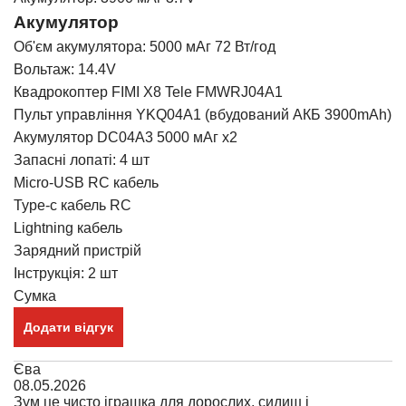
Акумулятор
Об'єм акумулятора: 5000 мАг 72 Вт/год
Вольтаж: 14.4V
Квадрокоптер FIMI X8 Tele FMWRJ04A1
Пульт управління YKQ04A1 (вбудований АКБ 3900mAh)
Акумулятор DC04A3 5000 мАг x2
Запасні лопаті: 4 шт
Micro-USB RC кабель
Type-c кабель RC
Lightning кабель
Зарядний пристрій
Інструкція: 2 шт
Сумка
Додати відгук
Єва
08.05.2026
Зум це чисто іграшка для дорослих, сидиш і