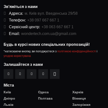
Зв'яжіться з нами
Адреса:
м. Київ вул. Введенська 29/58
Телефон:
+38 097 667 667 1
Сервісний центр:
+38 063 667 667 1
Email:
wondertech.com.ua@gmail.com
Будь в курсі нових спеціальних пропозицій!
*натискаючи кнопку, ви погоджуєтеся з
політикою конфіденційності
і
угодою користувача
Залишайтеся з нами
Міста
Київ
Одеса
Харків
Дніпро
Полтава
Вінниця
Львів
Запоріжжя