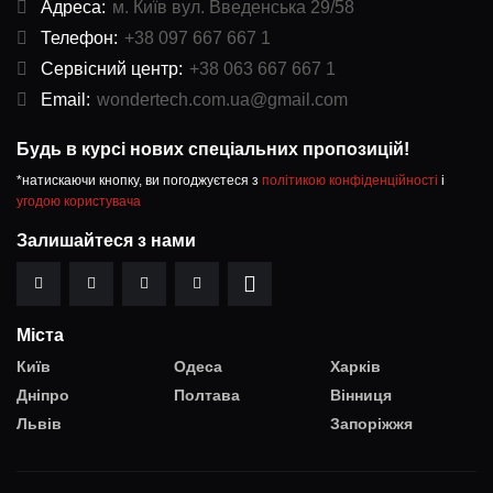
Адреса:
м. Київ вул. Введенська 29/58
Телефон:
+38 097 667 667 1
Сервісний центр:
+38 063 667 667 1
Email:
wondertech.com.ua@gmail.com
Будь в курсі нових спеціальних пропозицій!
*натискаючи кнопку, ви погоджуєтеся з
політикою конфіденційності
і
угодою користувача
Залишайтеся з нами
Міста
Київ
Одеса
Харків
Дніпро
Полтава
Вінниця
Львів
Запоріжжя