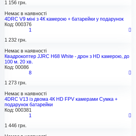
1 156 грн.
Немає в наявності
4DRC V9 міні з 4К камерою + батарейки у подарунок
Код:
000376
1
1 232 грн.
Немає в наявності
Квадрокоптер JJRC H68 White - дрон з HD камерою, до
100 м. 20 хв.
Код:
00086
8
1 273 грн.
Немає в наявності
4DRC V13 із двома 4К HD FPV камерами Сумка +
подарунок батарейки
Код:
000381
1
1 446 грн.