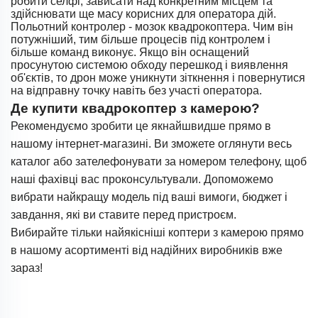
робити селфі, зависати над конкретним місцем та
здійснювати ще масу корисних для оператора дій.
Польотний контролер - мозок квадрокоптера. Чим він
потужніший, тим більше процесів під контролем і
більше команд виконує. Якщо він оснащений
просунутою системою обходу перешкод і виявлення
об'єктів, то дрон може уникнути зіткнення і повернутися
на відправну точку навіть без участі оператора.
Де купити квадрокоптер з камерою?
Рекомендуємо зробити це якнайшвидше прямо в
нашому інтернет-магазині. Ви зможете оглянути весь
каталог або зателефонувати за номером телефону, щоб
наші фахівці вас проконсультували. Допоможемо
вибрати найкращу модель під ваші вимоги, бюджет і
завдання, які ви ставите перед пристроєм.
Вибирайте тільки найякісніші коптери з камерою прямо
в нашому асортименті від надійних виробників вже
зараз!