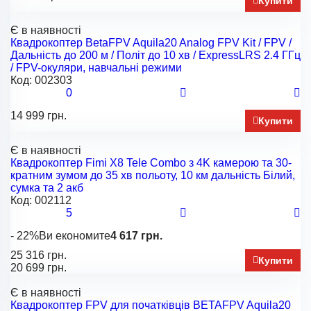
Купити
Є в наявності
Квадрокоптер BetaFPV Aquila20 Analog FPV Kit / FPV /
Дальність до 200 м / Політ до 10 хв / ExpressLRS 2.4 ГГц
/ FPV-окуляри, навчальні режими
Код:
002303
0
14 999 грн.
Купити
Є в наявності
Квадрокоптер Fimi X8 Tele Combo з 4K камерою та 30-
кратним зумом до 35 хв польоту, 10 км дальність Білий,
сумка та 2 акб
Код:
002112
5
- 22%
Ви економите
4 617 грн.
25 316 грн.
Купити
20 699 грн.
Є в наявності
Квадрокоптер FPV для початківців BETAFPV Aquila20