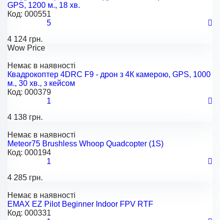
GPS, 1200 м., 18 хв.
Код:
000551
5
4 124 грн.
Wow Price
Немає в наявності
Квадрокоптер 4DRC F9 - дрон з 4К камерою, GPS, 1000
м., 30 хв., з кейсом
Код:
000379
1
4 138 грн.
Немає в наявності
Meteor75 Brushless Whoop Quadcopter (1S)
Код:
000194
1
4 285 грн.
Немає в наявності
EMAX EZ Pilot Beginner Indoor FPV RTF
Код:
000331