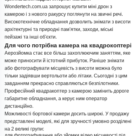
Wondertech.com.ua запрошує купити міні дрон з
камерою і з нового ракурсу поглянути на звичні речі.
Високотехнічне обладнання дозволить знімати з висоти
архітектурні та природні пам'ятки, заходи, міські
пейзажі та інші об'єкти.
Для чого потрібна камера на квадрокоптері
Аерозйомка стає все більш захоплюючим заняттям, яке
може приносити й істотний прибуток. Раніше знімати
або фотографувати місцевість з висоти можна було
тільки задіявши вертольоти або літаки. Сьогодні з цим
завданням прекрасно справляються безпілотники.
Професійний квадракоптер з камерою замінить дороге
габаритне обладнання, а керує ним оператор
дистанційно.
Можливості бортової камери досить широкі. У продажу
представлені моделі, які для зручності умовно розділені
на 2 великі групи:
для фотографування або зйомки відео місцевості під