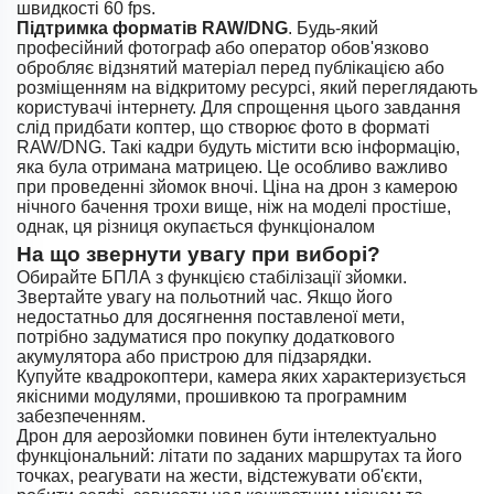
швидкості 60 fps.
Підтримка форматів RAW/DNG
. Будь-який
професійний фотограф або оператор обов'язково
обробляє відзнятий матеріал перед публікацією або
розміщенням на відкритому ресурсі, який переглядають
користувачі інтернету. Для спрощення цього завдання
слід придбати коптер, що створює фото в форматі
RAW/DNG. Такі кадри будуть містити всю інформацію,
яка була отримана матрицею. Це особливо важливо
при проведенні зйомок вночі. Ціна на дрон з камерою
нічного бачення трохи вище, ніж на моделі простіше,
однак, ця різниця окупається функціоналом
На що звернути увагу при виборі?
Обирайте БПЛА з функцією стабілізації зйомки.
Звертайте увагу на польотний час. Якщо його
недостатньо для досягнення поставленої мети,
потрібно задуматися про покупку додаткового
акумулятора або пристрою для підзарядки.
Купуйте квадрокоптери, камера яких характеризується
якісними модулями, прошивкою та програмним
забезпеченням.
Дрон для аерозйомки повинен бути інтелектуально
функціональний: літати по заданих маршрутах та його
точках, реагувати на жести, відстежувати об'єкти,