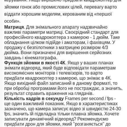
зйомки гонок або промислових цілей, перевагу варто
віддати хорошим моделям, керованим від «першої
особи».
Матриця
. Для знімального апарату надзвичайно
важливі параметри матриці. Своєрідний стандарт для
професійного квадрокоптера з камерою - 1 дюйм. Таке
обладнання цілком підійде і аматорам, і фахівцям. У
продажу є безпілотники з матрицею розміром 4/3
дюйма. Вони призначені для вирішення серйозних
завдань і кінематографа.
Функція зйомки в якості 4К
. Якщо у ваших планах
знімати відеоряд, який буде відповідати параметрам
високоякісних моніторів і телевізорів, то варто
придбати квадрокоптер з камерою, що знімає в 4К.
Якщо вихідний файл записаний в даному форматі, то
при обробці програмами його не постраждає, а значить,
результат справить враження на глядачів.
Кількість кадрів в секунду
Frames per second / fps -
ще один важливий показник. Якщо в характеристиках
зазначено, що камера записує відео зі швидкістю 24-30
fps, значить їй підвладна тільки плавна зйомка. Хочете
записувати динамічний відеоряд? Рекомендуємо
придбати дрон для зйомки, який "розганяється" до