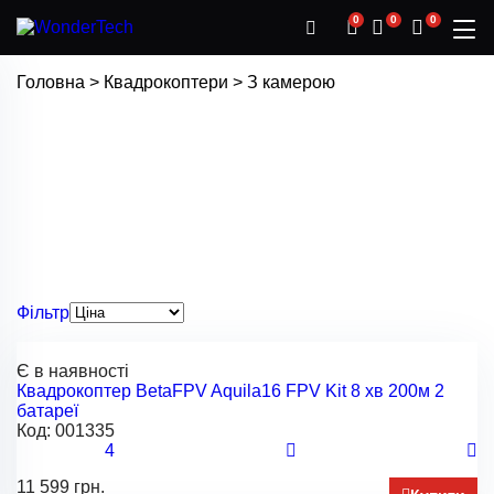
0
0
0
Головна
>
Квадрокоптери
>
З камерою
Фільтр
Є в наявності
Квадрокоптер BetaFPV Aquila16 FPV Kit 8 хв 200м 2
батареї
Код:
001335
4
11 599 грн.