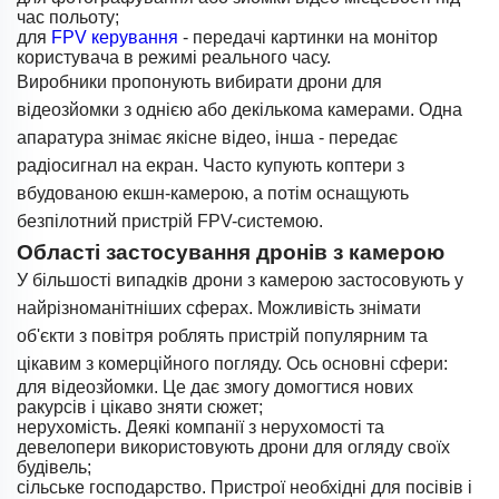
час польоту;
для
FPV керування
- передачі картинки на монітор
користувача в режимі реального часу.
Виробники пропонують вибирати дрони для
відеозйомки з однією або декількома камерами. Одна
апаратура знімає якісне відео, інша - передає
радіосигнал на екран. Часто купують коптери з
вбудованою екшн-камерою, а потім оснащують
безпілотний пристрій FPV-системою.
Області застосування дронів з камерою
У більшості випадків дрони з камерою застосовують у
найрізноманітніших сферах. Можливість знімати
об'єкти з повітря роблять пристрій популярним та
цікавим з комерційного погляду. Ось основні сфери:
для відеозйомки. Це дає змогу домогтися нових
ракурсів і цікаво зняти сюжет;
нерухомість. Деякі компанії з нерухомості та
девелопери використовують дрони для огляду своїх
будівель;
сільське господарство. Пристрої необхідні для посівів і