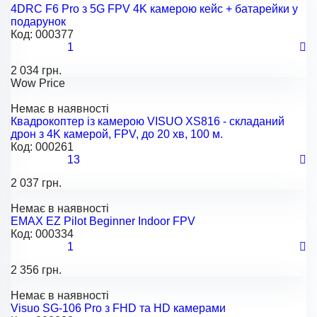
4DRC F6 Pro з 5G FPV 4K камерою кейс + батарейки у
подарунок
Код:
000377
1
2 034 грн.
Wow Price
Немає в наявності
Квадрокоптер із камерою VISUO XS816 - складаний
дрон з 4K камерой, FPV, до 20 хв, 100 м.
Код:
000261
13
2 037 грн.
Немає в наявності
EMAX EZ Pilot Beginner Indoor FPV
Код:
000334
1
2 356 грн.
Немає в наявності
Visuo SG-106 Pro з FHD та HD камерами