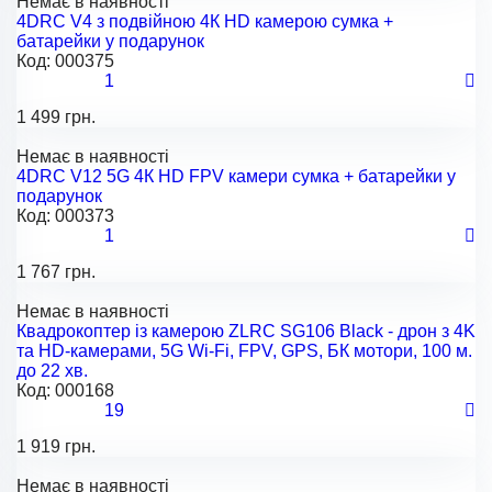
Немає в наявності
4DRC V4 з подвійною 4К HD камерою сумка +
батарейки у подарунок
Код:
000375
1
1 499 грн.
Немає в наявності
4DRC V12 5G 4К HD FPV камери сумка + батарейки у
подарунок
Код:
000373
1
1 767 грн.
Немає в наявності
Квадрокоптер із камерою ZLRC SG106 Black - дрон з 4K
та HD-камерами, 5G Wi-Fi, FPV, GPS, БК мотори, 100 м.
до 22 хв.
Код:
000168
19
1 919 грн.
Немає в наявності