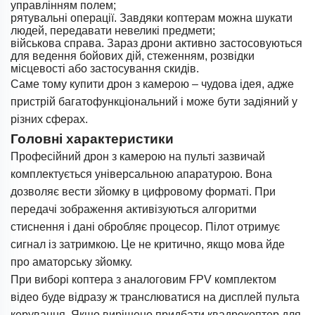
управлінням полем;
рятувальні операції. Завдяки коптерам можна шукати
людей, передавати невеликі предмети;
військова справа. Зараз дрони активно застосовуються
для ведення бойових дій, стеженням, розвідки
місцевості або застосування скидів.
Саме тому купити дрон з камерою – чудова ідея, адже
пристрій багатофункціональний і може бути задіяний у
різних сферах.
Головні характеристики
Професійний дрон з камерою на пульті зазвичай
комплектується універсальною апаратурою. Вона
дозволяє вести зйомку в цифровому форматі. При
передачі зображення активізуються алгоритми
стиснення і дані обробляє процесор. Пілот отримує
сигнал із затримкою. Це не критично, якщо мова йде
про аматорську зйомку.
При виборі коптера з аналоговим FPV комплектом
відео буде відразу ж транслюватися на дисплей пульта
керування. Якщо вирішено придбати квадрокоптер для