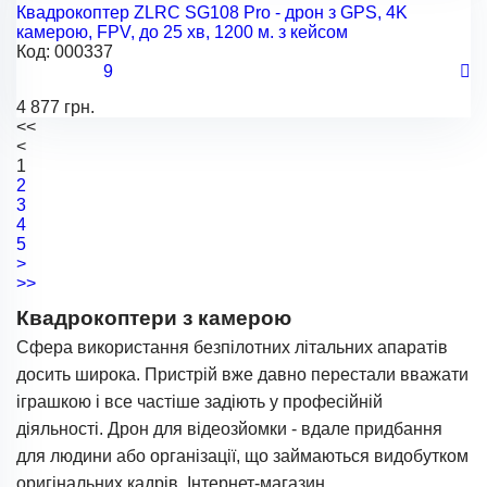
Квадрокоптер ZLRC SG108 Pro - дрон з GPS, 4K
камерою, FPV, до 25 хв, 1200 м. з кейсом
Код:
000337
9
4 877 грн.
<<
<
1
2
3
4
5
>
>>
Квадрокоптери з камерою
Сфера використання безпілотних літальних апаратів
досить широка. Пристрій вже давно перестали вважати
іграшкою і все частіше задіють у професійній
діяльності. Дрон для відеозйомки - вдале придбання
для людини або організації, що займаються видобутком
оригінальних кадрів. Інтернет-магазин