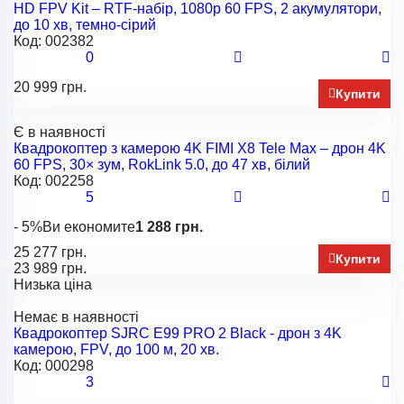
HD FPV Kit – RTF-набір, 1080p 60 FPS, 2 акумулятори,
до 10 хв, темно-сірий
Код:
002382
0
20 999 грн.
Купити
Є в наявності
Квадрокоптер з камерою 4K FIMI X8 Tele Max – дрон 4K
60 FPS, 30× зум, RokLink 5.0, до 47 хв, білий
Код:
002258
5
- 5%
Ви економите
1 288 грн.
25 277 грн.
Купити
23 989 грн.
Низька ціна
Немає в наявності
Квадрокоптер SJRC E99 PRO 2 Black - дрон з 4K
камерою, FPV, до 100 м, 20 хв.
Код:
000298
3