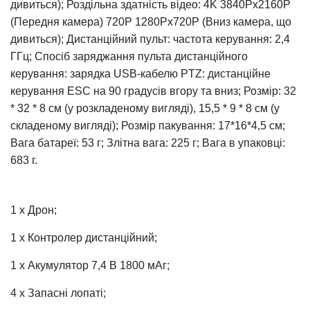
дивиться); Роздільна здатність відео: 4K 3840Px2160P
(Передня камера) 720P 1280Px720P (Вниз камера, що
дивиться); Дистанційний пульт: частота керування: 2,4
ГГц; Спосіб заряджання пульта дистанційного
керування: зарядка USB-кабелю PTZ: дистанційне
керування ESC на 90 градусів вгору та вниз; Розмір: 32
* 32 * 8 см (у розкладеному вигляді), 15,5 * 9 * 8 см (у
складеному вигляді); Розмір пакування: 17*16*4,5 см;
Вага батареї: 53 г; Злітна вага: 225 г; Вага в упаковці:
683 г.
1 x Дрон;
1 x Контролер дистанційний;
1 х Акумулятор 7,4 В 1800 мАг;
4 x Запасні лопаті;