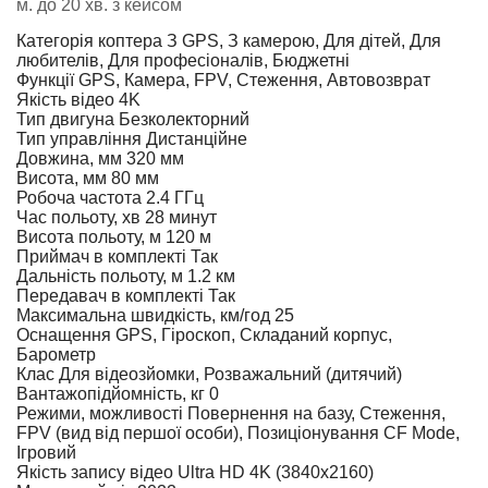
м. до 20 хв. з кейсом
Категорія коптера
З GPS, З камерою, Для дітей, Для
любителів, Для професіоналів, Бюджетні
Функції
GPS, Камера, FPV, Стеження, Автовозврат
Якість відео
4K
Тип двигуна
Безколекторний
Тип управління
Дистанційне
Довжина, мм
320 мм
Висота, мм
80 мм
Робоча частота
2.4 ГГц
Час польоту, хв
28 минут
Висота польоту, м
120 м
Приймач в комплекті
Так
Дальність польоту, м
1.2 км
Передавач в комплекті
Так
Максимальна швидкість, км/год
25
Оснащення
GPS, Гіроскоп, Складаний корпус,
Барометр
Клас
Для відеозйомки, Розважальний (дитячий)
Вантажопідйомність, кг
0
Режими, можливості
Повернення на базу, Стеження,
FPV (вид від першої особи), Позиціонування CF Mode,
Ігровий
Якість запису відео
Ultra HD 4K (3840x2160)