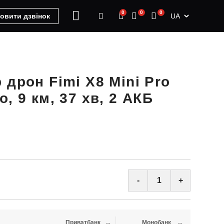
0
0
0
UA
овити дзвінок
 дрон Fimi X8 Mini Pro
, 9 км, 37 хв, 2 АКБ
-
+
Приватбанк
Монобанк