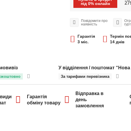
279
під 0% онлайн
Повідомити про
Отр
наявність
гур
Гарантія
Термін по
3 міс.
14 днів
мовивіз
У відділення / поштомат “Нова
зкоштовно
За тарифами перевізника
Відправка в
 види
Гарантія
день
лат
обміну товару
замовлення