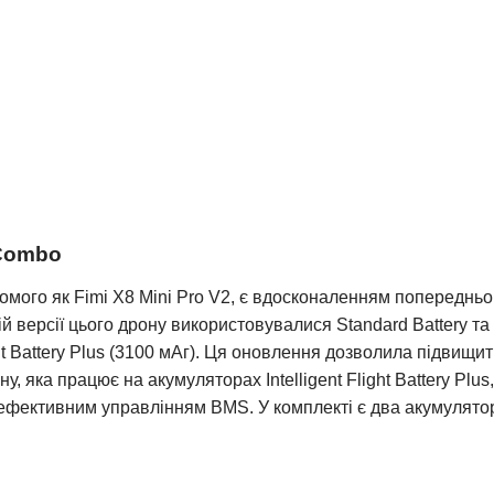
 Combo
омого як Fimi X8 Mini Pro V2, є вдосконаленням попередньог
версії цього дрону використовувалися Standard Battery та Pro
t Flight Battery Plus (3100 мАг). Ця оновлення дозволила підв
у, яка працює на акумуляторах Intelligent Flight Battery Pl
а ефективним управлінням BMS. У комплекті є два акумулят