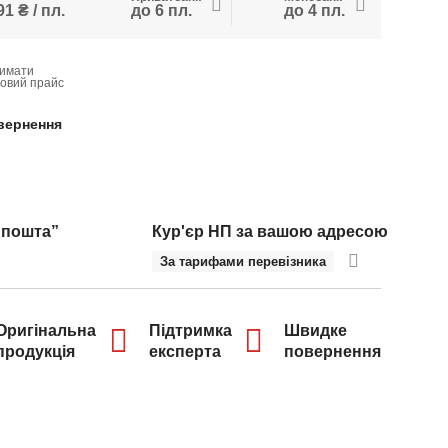
1 ₴ / пл.
до 6 пл.
до 4 пл.
имати
товий прайс
вернення
 пошта”
Кур'єр НП за вашою адресою
За тарифами перевізника
Оригінальна
Підтримка
Швидке
продукція
експерта
повернення