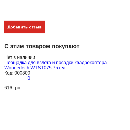
Добавить отзыв
С этим товаром покупают
Нет в наличии
Н
Площадка для взлета и посадки квадрокоптера
К
Wondertech WTST075 75 см
S
Код:
000800
К
0
616 грн.
31