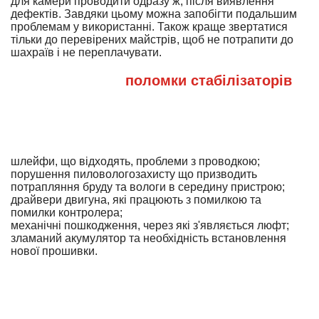
для камери проводити одразу ж, після виявлення
дефектів. Завдяки цьому можна запобігти подальшим
проблемам у використанні. Також краще звертатися
тільки до перевірених майстрів, щоб не потрапити до
шахраїв і не переплачувати.
Розповсюджені
поломки стабілізаторів
для камери:
Навіть найкраща технологія виробництва передбачає
можливу наявність проблем у пристроях. Саме тому
Steadicam може виходити з ладу з таких причин:
шлейфи, що відходять, проблеми з проводкою;
порушення пиловологозахисту що призводить
потрапляння бруду та вологи в середину пристрою;
драйвери двигуна, які працюють з помилкою та
помилки контролера;
механічні пошкодження, через які з'являється люфт;
зламаний акумулятор та необхідність встановлення
нової прошивки.
Усе це може призводити до порушень у роботі та
вимагатиме провести ремонт та налаштування
стедікамів. Тільки після цього ви зможете із
задоволенням продовжити користуватися пристроєм.