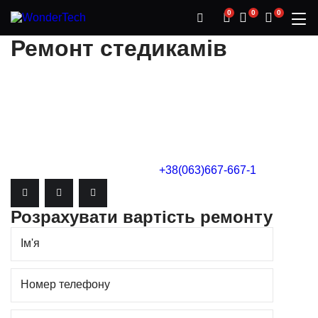
0
0
0
Ремонт
стедикамів
Пристрій для стабілізації смартфона або камери може
в будь-який момент вийти з ладу. Серед причин можуть
бути механічні пошкодження або електронні помилки. У
цьому випадку вам потрібно буде звернутися до
фахівців за ремонтом.
Телефон сервісного центру
+38(063)667-667-1
Розрахувати вартість ремонту
Ім'я
Номер телефону