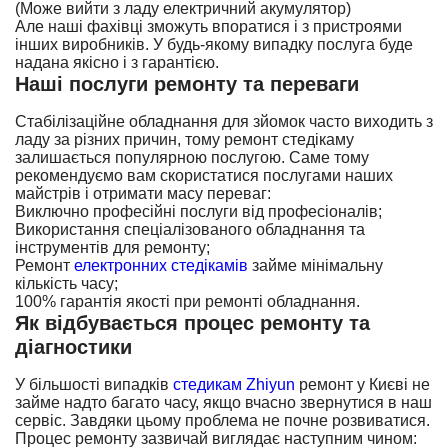
(Може вийти з ладу електричний акумулятор)
Але наші фахівці зможуть впоратися і з пристроями
інших виробників. У будь-якому випадку послуга буде
надана якісно і з гарантією.
Наші послуги ремонту та переваги
Стабілізаційне обладнання для зйомок часто виходить з
ладу за різних причин, тому ремонт стедікаму
залишається популярною послугою. Саме тому
рекомендуємо вам скористатися послугами наших
майстрів і отримати масу переваг:
Виключно професійні послуги від професіоналів;
Використання спеціалізованого обладнання та
інструментів для ремонту;
Ремонт
електронних стедікамів
займе мінімальну
кількість часу;
100% гарантія якості при ремонті обладнання.
Як відбувається процес ремонту та
діагностики
У більшості випадків
стедикам Zhiyun
ремонт у Києві не
займе надто багато часу, якщо вчасно звернутися в наш
сервіс. Завдяки цьому проблема не почне розвиватися.
Процес ремонту зазвичай виглядає наступним чином: