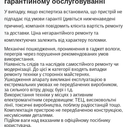
гарантійному обслуговуванні
У випадку, якщо експертиза встановила, що пристрій не
підпадає під умови гарантії (дивіться нижченаведені
причини), компанія повідомить клієнта вартість ремонту
та доставки. Ціна негарантійного ремонту та
комплектуючих залежить від характеру поломки.
Механічні пошкодження, проникнення в гаджет вологи,
перегрів через порушення рекомендованих умов
використання.
Наявність слідів та наслідків самостійного ремонту чи
модернізації. До цієї ж категорії входять випадки
ремонту техніки у сторонніх майстернях.
Ушкодження апарату викликані експлуатацією в
екстремальних умовах не передбачених виробником,
за сильного вітру, дощу, бурі і т.д.
Використання техніки у місцях з активним
електромагнітним середовищем: ТЕЦ, високовольтні
лінії, токсичні виробництва, поблизу радіостанцій тощо.
Комплектація пристрою не передбаченою конструкцією,
несумісними деталями.
Підйом ваги над вказаним в офіційному посібнику
користувача.