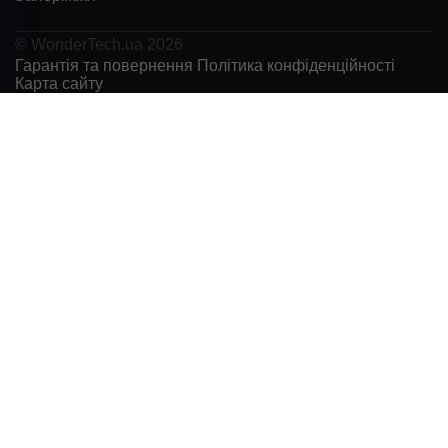
© WonderTech.ua 2026
Гарантія та повернення
Політика конфіденційності
Карта сайту
+38 097 667 66 71
Замовити дзвінок
Увійти
Каталог
Виробники
Motorola
BETAFPV
DarwinFPV
FIMI
Remax
RC
SanDisk
NexTool
GenMachine
Acepc
Logitech
Acemagic
ALIENTECH