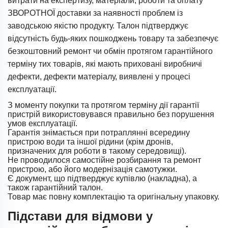
витрати на експертизу, матеріали, роботи та оплату
ЗВОРОТНОЇ доставки за наявності проблем із
заводською якістю продукту. Талон підтверджує
відсутність будь-яких пошкоджень товару та забезпечує
безкоштовний ремонт чи обмін протягом гарантійного
терміну тих товарів, які мають приховані виробничі
дефекти, дефекти матеріалу, виявлені у процесі
експлуатації.
З моменту покупки та протягом терміну дії гарантії
пристрій використовувався правильно без порушення
умов експлуатації.
Гарантія знімається при потраплянні всередину
пристрою води та іншої рідини (крім дронів,
призначених для роботи в такому середовищі).
Не проводилося самостійне розбирання та ремонт
пристрою, або його модернізація самотужки.
Є документ, що підтверджує купівлю (накладна), а
також гарантійний талон.
Товар має повну комплектацію та оригінальну упаковку.
Підстави для відмови у