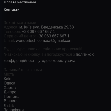
Оплата частинами
Контакти
Зв'яжіться з нами
Адреса:
м. Київ вул. Введенська 29/58
Телефон:
+38 097 667 667 1
Сервісний центр:
+38 063 667 667 1
Email:
wondertech.com.ua@gmail.com
Будь в курсі нових спеціальних пропозицій!
*натискаючи кнопку, ви погоджуєтеся з
політикою
конфіденційності
і
угодою користувача
Залишайтеся з нами
Міста
Київ
Одеса
Харків
Дніпро
Полтава
Вінниця
Львів
Запоріжжя