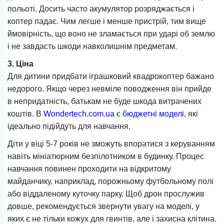
польоті. Досить часто акумулятор розряджається і
коптер падає. Чим легше і менше пристрій, тим вище
ймовірність, що воно не зламається при ударі об землю
і не завдасть шкоди навколишнім предметам.
3. Ціна
Для дитини придбати іграшковий квадрокоптер бажано
недорого. Якщо через невміле поводження він прийде
в непридатність, батькам не буде шкода витрачених
коштів. В
Wondertech.com.ua
є
бюджетні моделі
, які
ідеально підійдуть для навчання.
Діти у віці 5-7 років не зможуть впоратися з керуванням
навіть мініатюрним безпілотником в будинку. Процес
навчання повинен проходити на відкритому
майданчику, наприклад, порожньому футбольному полі
або віддаленому куточку парку. Щоб дрон прослужив
довше, рекомендується звернути увагу на моделі, у
яких є не тільки кожух для гвинтів, але і захисна клітина.