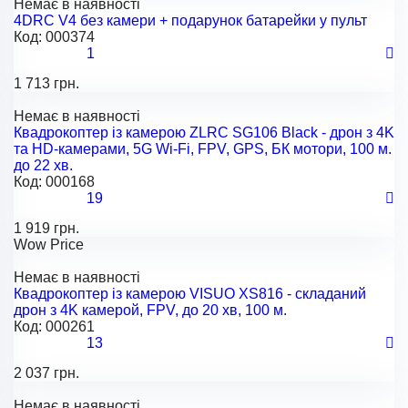
Немає в наявності
4DRC V4 без камери + подарунок батарейки у пульт
Код:
000374
1
1 713 грн.
Немає в наявності
Квадрокоптер із камерою ZLRC SG106 Black - дрон з 4K
та HD-камерами, 5G Wi-Fi, FPV, GPS, БК мотори, 100 м.
до 22 хв.
Код:
000168
19
1 919 грн.
Wow Price
Немає в наявності
Квадрокоптер із камерою VISUO XS816 - складаний
дрон з 4K камерой, FPV, до 20 хв, 100 м.
Код:
000261
13
2 037 грн.
Немає в наявності