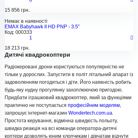
15 856 грн.
Немає в наявності
EMAX Babyhawk II HD PNP - 3.5”
Код:
000333
1
18 213 грн.
Дитячі квадрокоптери
Радіокеровані дрони користуються популярністю не
тільки у дорослих. Запустити в політ літальний апарат із
задоволенням погодяться і діти. Його наявність робить
будь-яку нудну прогулянку захоплюючою пригодою.
Придбати іграшковий квадрокоптер, який за функціями
практично не поступається
професійним моделям
,
запрошує інтернет-магазин
Wondertech.com.ua
.
Простота керування, відмінна швидкість польоту,
швидка реакція на всі команди оператора-дитячі
коптери дозволять юним хлопчикам і дівчатам відчути