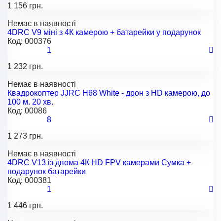
1 156 грн.
Немає в наявності
4DRC V9 міні з 4К камерою + батарейки у подарунок
Код:
000376
1
1 232 грн.
Немає в наявності
Квадрокоптер JJRC H68 White - дрон з HD камерою, до
100 м. 20 хв.
Код:
00086
8
1 273 грн.
Немає в наявності
4DRC V13 із двома 4К HD FPV камерами Сумка +
подарунок батарейки
Код:
000381
1
1 446 грн.