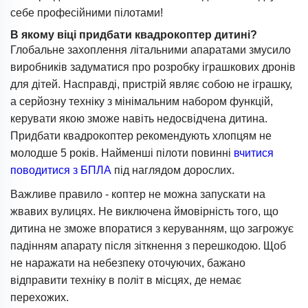
себе професійними пілотами!
В якому віці придбати квадрокоптер дитині?
Глобальне захоплення літальними апаратами змусило
виробників задуматися про розробку іграшкових дронів
для дітей. Насправді, пристрій являє собою не іграшку,
а серйозну техніку з мінімальним набором функцій,
керувати якою зможе навіть недосвідчена дитина.
Придбати квадрокоптер рекомендують хлопцям не
молодше 5 років. Найменші пілоти повинні
вчитися
поводитися з БПЛА
під наглядом дорослих.
Важливе правило - коптер не можна запускати на
жвавих вулицях. Не виключена ймовірність того, що
дитина не зможе впоратися з керуванням, що загрожує
падінням апарату після зіткнення з перешкодою. Щоб
не наражати на небезпеку оточуючих, бажано
відправити техніку в політ в місцях, де немає
перехожих.