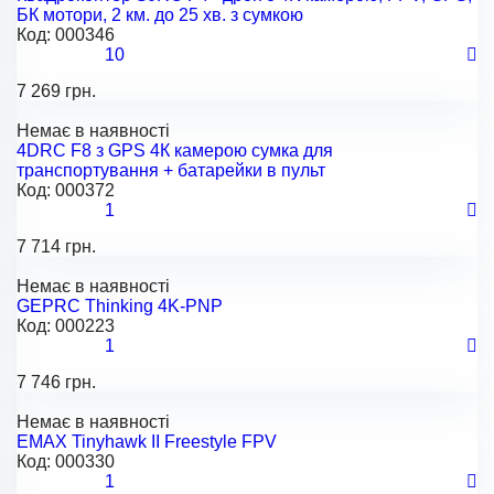
БК мотори, 2 км. до 25 хв. з сумкою
Код:
000346
10
7 269 грн.
Немає в наявності
4DRC F8 з GPS 4К камерою сумка для
транспортування + батарейки в пульт
Код:
000372
1
7 714 грн.
Немає в наявності
GEPRC Thinking 4K-PNP
Код:
000223
1
7 746 грн.
Немає в наявності
EMAX Tinyhawk II Freestyle FPV
Код:
000330
1