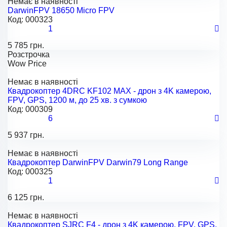
Немає в наявності
DarwinFPV 18650 Micro FPV
Код:
000323
1
5 785 грн.
Розстрочка
Wow Price
Немає в наявності
Квадрокоптер 4DRC KF102 MAX - дрон з 4K камерою,
FPV, GPS, 1200 м, до 25 хв. з сумкою
Код:
000309
6
5 937 грн.
Немає в наявності
Квадрокоптер DarwinFPV Darwin79 Long Range
Код:
000325
1
6 125 грн.
Немає в наявності
Квадрокоптер SJRC F4 - дрон з 4K камерою, FPV, GPS,