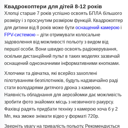
Квадрокоптери для дітей 8-12 років
Хлопці старше 7 років успішно освоять БПЛА більшого
розміру і з просунутим розміром функцій. Квадрокоптер
для дитини від 8 років може бути
оснащений камерою
і
FPV-системою
– діти отримувати колосальне
задоволення від можливості польоту з видом від
першої особи. Вони швидко освоять радіокерування,
оскільки дистанційний пульт в таких моделях зазвичай
оснащений однозначними інформативними кнопками.
Хлопчики та дівчатка, які всерйоз захоплені
пілотуванням безпілотників, будуть надзвичайно раді
стати володарями дитячого дрона з камерою.
Наявність обладнання для аерозйомки дає можливість
зробити фото знайомих місць з незвичного ракурсу.
Фахівці радять придбати техніку з камерою хоча б у 2
Мп, яка зможе знімати відео у форматі 720p.
Зверніть увагу на тривалість польоту. Рекомендується