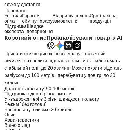
службу доставки.
Переваги:
Усі види
Гарантія
Відправка в день
Оригінальна
оплат
обміну товару
замовлення
продукція
Підтримка
Швидке
експерта
повернення
Короткий опис
Проаналізувати товар з AI
Приваблюючою рисою цього дрону є потужний
акумклятор і велика відстань польоту, які забезпечать
стабільний політ до 20 хвилин. Може покрити відстань
радіусом до 100 метрів і перебувати у повітрі до 20
хвилин.
Дальність польоту: 50-100 метрів
Підтримка одного рівня висоти
У квадрокоптері є 3 рівні швидкості польоту
Режим "без голови"
Час польоту: близько 20 хвилин
Опис
Характеристики
Відео огляд