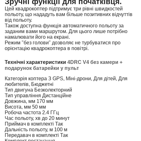
Зручні функції для початківця.
Цей квадрокоптер підтримує три рівні швидкостей
польоту, що нададуть вам більше позитивних відчуттів
від польоту.
Також доступна функція автоматичного польоту за
заданим вами маршрутом. Для цього лише потрібно
намалювати його на екрані.
Режим "без голови" дозволяє не турбуватися про
орієнтацію квадрокоптера в повітрі.
Технічні характеристики
4DRC V4 без камери +
подарунок батарейки у пульт
Категорія коптера
З GPS, Міні-дрони, Для дітей, Для
любителів, Бюджетні
Тип двигуна
Безколекторний
Тип управління
Дистанційне
Довжина, мм
170 мм
Висота, мм
50 мм
Робоча частота
2.4 ГГц
Час польоту, хв
до 20 минут
Приймач в комплекті
Так
Дальність польоту, м
100 м
Передавач в комплекті
Так
Комплект постачання