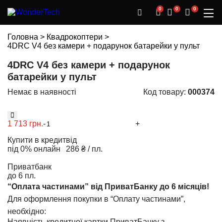
0
0
0
Головна
>
Квадрокоптери
>
4DRC V4 без камери + подарунок батарейки у пульт
4DRC V4 без камери + подарунок
батарейки у пульт
Немає в наявності
Код товару:
000374
1 713 грн.
-
+
Купити в кредит
від
під 0% онлайн
286 ₴ / пл.
Приватбанк
до 6 пл.
“Оплата частинами” від ПриватБанку до 6 місяців!
Для оформлення покупки в “Оплату частинами”,
необхідно:
Наявність кредитної картки ПриватБанку з