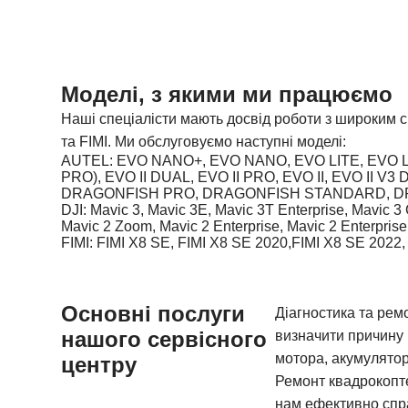
Моделі, з якими ми працюємо
Наші спеціалісти мають досвід роботи з широким 
та FIMI. Ми обслуговуємо наступні моделі:
AUTEL:
EVO NANO+, EVO NANO, EVO LITE, EVO LITE
PRO), EVO II DUAL, EVO II PRO, EVO II, EVO II V3
DRAGONFISH PRO, DRAGONFISH STANDARD, DR
DJI:
Mavic 3, Mavic 3E, Mavic 3T Enterprise, Mavic 3 C
Mavic 2 Zoom, Mavic 2 Enterprise, Mavic 2 Enterpris
FIMI:
FIMI X8 SE, FIMI X8 SE 2020,FIMI X8 SE 2022, FI
Основні послуги
Діагностика та ремо
нашого
сервісного
визначити причину 
мотора, акумулятор
центру
Ремонт квадрокоптер
нам ефективно спр