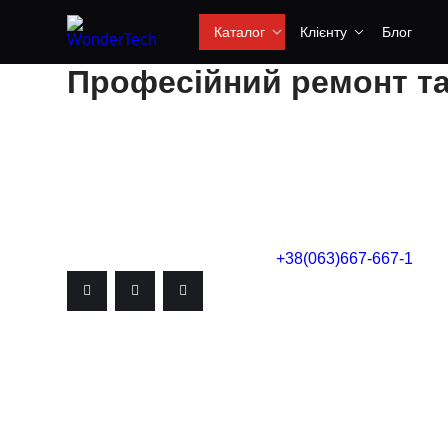
Каталог
Клієнту
Блог
Професійний ремонт та
Сучасні квадрокоптери та дрони затребувані в різн
будь-яке технічне обладнання, вони схильні до зно
пропонує повний спектр послуг з ремонту дронів і 
види несправностей та повертаємо пристрій у іде
Телефон сервісного центру
+38(063)667-667-1