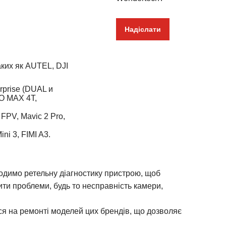
Надіслати
ких як AUTEL, DJI
rprise (DUAL и
VO MAX 4T,
I FPV, Mavic 2 Pro,
ni 3, FIMI A3.
димо ретельну діагностику пристрою, щоб
ти проблеми, будь то несправність камери,
я на ремонті моделей цих брендів, що дозволяє