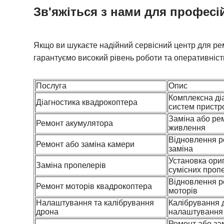
Зв'яжіться з нами для професі
Якщо ви шукаєте надійний сервісний центр для рем
гарантуємо високий рівень роботи та оперативність
Послуга
Опис
Комплексна діа
Діагностика квадрокоптера
систем пристр
Заміна або ре
Ремонт акумулятора
живлення
Відновлення р
Ремонт або заміна камери
заміна
Установка ори
Заміна пропелерів
сумісних проп
Відновлення р
Ремонт моторів квадрокоптера
моторів
Налаштування та калібрування
Калібрування д
дрона
налаштування
Ремонт або за