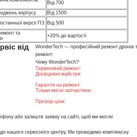
Від 700
оджень корпусу
Від 1500
останньої версії ПЗ
Від 500
емонт та
+20% до вартості
ня
рвіс від
WonderTech — професійний ремонт дронів та
ремонт:
Чому WonderTech?
Терміновий ремонт:
більшість поломок усува
Досвідчені майстри:
ми ремонтуємо всі попул
кожного пристрою.
Гарантія на ремонт:
впевнені в якості роботи
Тільки якісні запчастини:
використовуємо ори
дрон працював стабільно.
Прозорі ціни:
точний разрахунок без прихова
ефону або залиште заявку на сайті, щоб ми могли
до нашого сервісного центру. Ми проведемо комплексну