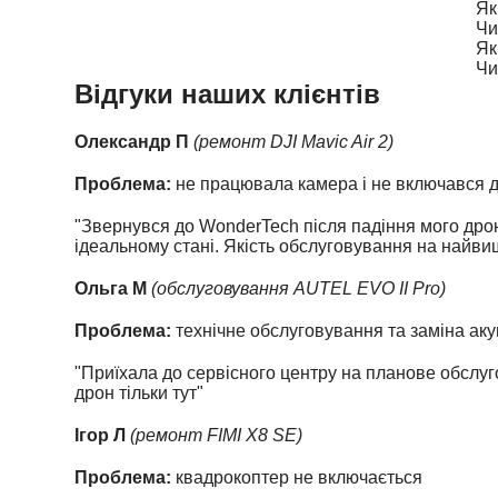
Як
Чи
Як
Чи
Відгуки наших клієнтів
Олександр П
(ремонт DJI Mavic Air 2)
Проблема:
не працювала камера і не включався 
"Звернувся до WonderTech після падіння мого дрона
ідеальному стані. Якість обслуговування на найви
Ольга М
(обслуговування AUTEL EVO II Pro)
Проблема:
технічне обслуговування та заміна ак
"Приїхала до сервісного центру на планове обслуг
дрон тільки тут"
Ігор Л
(ремонт FIMI X8 SE)
Проблема:
квадрокоптер не включається