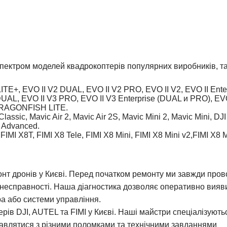
спектром моделей квадрокоптерів популярних виробників, та
+, EVO II V2 DUAL, EVO II V2 PRO, EVO II V2, EVO II Ente
 DUAL, EVO II V3 PRO, EVO II V3 Enterprise (DUAL и PRO), E
AGONFISH LITE.
lassic, Mavic Air 2, Mavic Air 2S, Mavic Mini 2, Mavic Mini, DJ
e Advanced.
MI X8T, FIMI X8 Tele, FIMI X8 Mini, FIMI X8 Mini v2,FIMI X8 Mi
нт дронів у Києві.
Перед початком ремонту ми завжди прово
несправності. Наша діагностика дозволяє оперативно вияви
а або системи управління.
ів DJI, AUTEL та FIMI у Києві.
Наші майстри спеціалізуютьс
авлятися з різними поломками та технічними завданнями