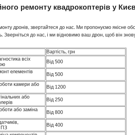
йного ремонту квадрокоптерів у Києв
онту дронів, звертайтеся до нас. Ми пропонуємо якісне об
. Зверніться до нас, і ми відновимо ваш дрон, щоб він зно
Вартість, грн
гностика всіх
Від 500
ою
монт елементів
Від 500
оботи камери або
Від 1200
гінальних або
Від 250
елерів
оботи або заміна
Від 800
атчиків,
Від 400
 ПЗ
міна компонентів