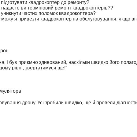
 підготувати квадрокоптер до ремонту?
 надаєте ви терміновий ремонт квадрокоптерів??
 уникнути частих поломок квадрокоптера?
 можу я привезти квадрокоптер на обслуговування, якщо в
дрон
, і був приємно здивований, наскільки швидко його полагод
щому рівні, звертатимуся ще!"
умулятора
овування дрону. Усі зробили швидко, ще й провели діагност