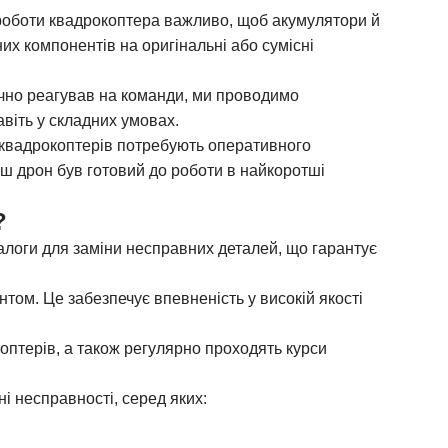
 роботи квадрокоптера важливо, щоб акумулятори й
х компонентів на оригінальні або сумісні
чно реагував на команди, ми проводимо
віть у складних умовах.
 квадрокоптерів потребують оперативного
ш дрон був готовий до роботи в найкоротші
?
алоги для заміни несправних деталей, що гарантує
нтом. Це забезпечує впевненість у високій якості
коптерів, а також регулярно проходять курси
і несправності, серед яких:
же бути пов'язана з несправністю акумулятора,
оведемо ремонт.