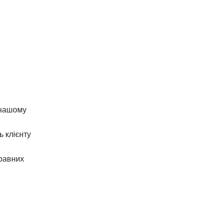
є через падіння або механічні пошкодження. Ми
ї зйомки.
ра, відсутність зарядки або перегрів можуть
ірити ланцюг зарядки.
новлення корпусу дрона — це стандартна послуга,
и до втрати управління та зниження
я квадрокоптером.
 нашому
ь клієнту
правних