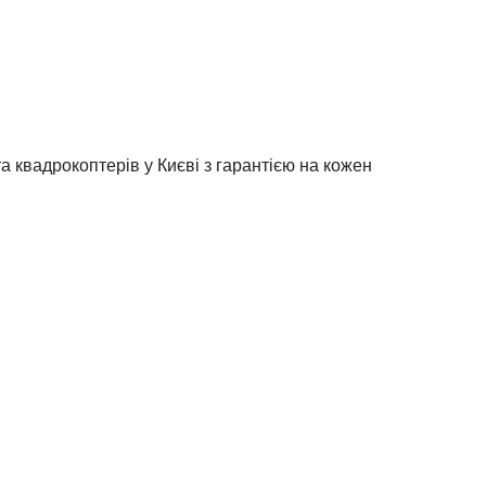
 квадрокоптерів у Києві з гарантією на кожен
ємо за 1-3 дні.
ярні моделі DJI, AUTEL та FIMI, знаючи тонкощі
 та надаємо гарантію на всі послуги.
гінальні комплектуючі або надійні аналоги, щоб
них націнок після діагностики.