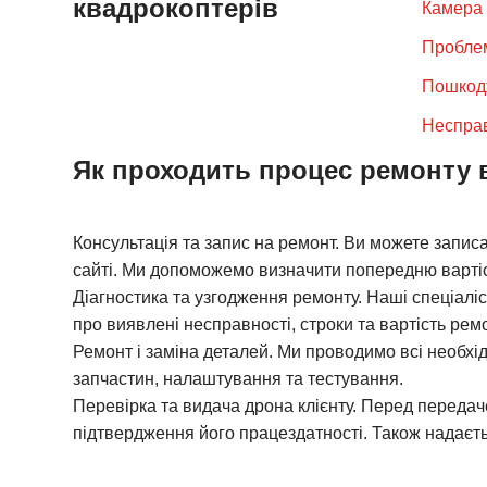
квадрокоптерів
Камера 
замінює
Проблем
стати п
Пошкодж
яку ми 
Несправ
маневре
Як проходить процес ремонту 
Консультація та запис на ремонт.
Ви можете записа
сайті. Ми допоможемо визначити попередню вартіс
Діагностика та узгодження ремонту.
Наші спеціаліс
про виявлені несправності, строки та вартість ремо
Ремонт і заміна деталей.
Ми проводимо всі необхід
запчастин, налаштування та тестування.
Перевірка та видача дрона клієнту.
Перед передаче
підтвердження його працездатності. Також надаєть