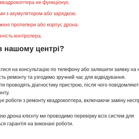
квадрокоптера не функціонує.
Поломка камери часто виника
мо або ремонтуємо камери, відновлюючи їх роботу для чітко
и з акумулятором або зарядкою.
Швидка розрядка акумулято
ричиною неполадок. Ми можемо замінити акумулятор і перев
ені пропелери або корпус дрона.
Заміна пропелерів та від
виконуємо для забезпечення безпеки пристрою.
ність контролера.
Проблеми з контролером можуть призвест
ності. Ми усуваємо збої, щоб забезпечити точне управлінн
в нашому центрі?
тися на консультацію по телефону або залишити заявку на
ть ремонту та узгодимо зручний час для відвідування.
ти проводять діагностику пристрою, після чого повідомляют
нту.
ні роботи з ремонту квадрокоптера, включаючи заміну нес
ю дрона клієнту ми проводимо перевірку всіх систем для
ся гарантія на виконані роботи.