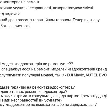
мо кошторис на ремонт.
ативно усунуть несправності, використовуючи якісні
ед видачею.
вний дрон разом із гарантійним талоном. Тепер ви знову
оботою пристрою!
і моделі квадрокоптерів ви ремонтуєте??
 спеціалізуємося на ремонті моделей квадрокоптерів бренді
слуговувати популярні моделі, такі як DJI Mavic, AUTEL EVO,
даєте гарантію на ремонт квадрокоптера?
 довго триває ремонт квадрокоптера?
 можу я отримати консультацію щодо вартості ремонту до д
і види несправностей ви усуваєте?
му квадрокоптер не вмикається або не заряджається?