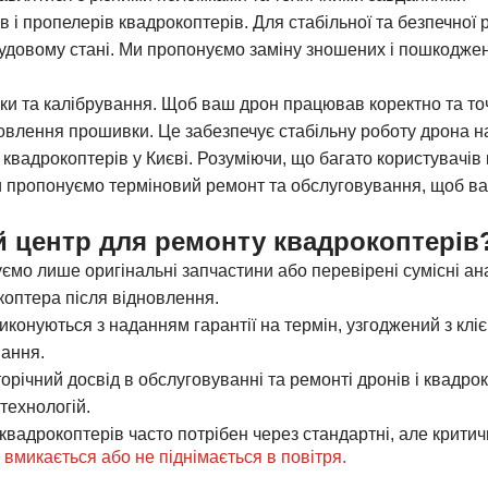
в і пропелерів квадрокоптерів.
Для стабільної та безпечної
удовому стані. Ми пропонуємо заміну зношених і пошкоджени
и та калібрування.
Щоб ваш дрон працював коректно та то
овлення прошивки. Це забезпечує стабільну роботу дрона на
квадрокоптерів у Києві.
Розуміючи, що багато користувачів
 пропонуємо терміновий ремонт та обслуговування, щоб ва
 центр для ремонту квадрокоптерів
мо лише оригінальні запчастини або перевірені сумісні ан
коптера після відновлення.
иконуються з наданням гарантії на термін, узгоджений з кліє
нання.
річний досвід в обслуговуванні та ремонті дронів і квадро
 технологій.
квадрокоптерів часто потрібен через стандартні, але критичн
 вмикається або не піднімається в повітря.
Така проблема мо
 або системи управління. Ми визначимо точну причину і пр