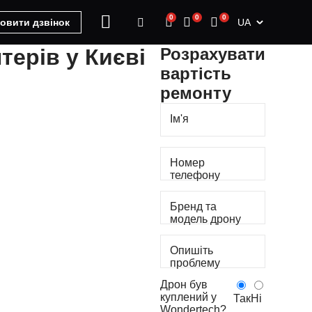
0
0
0
UA
овити дзвінок
терів
у Києві
Розрахувати
вартість
ремонту
наукових досліджень. Але, як і
ей. Наш сервісний центр
Ім'я
існу діагностику, усуваємо всі
Номер
телефону
Бренд та
модель дрону
Опишіть
проблему
Дрон був
куплений у
Так
Ні
Wondertech?