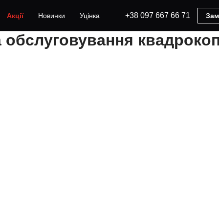
+38 097 667 66 71
Акції
Новинки
Уцінка
Зам
 обслуговування квадрокоп
их сферах — від відеозйомки та моніторингу до доставки та 
су, а іноді вимагають термінового ремонту або заміни детал
квадрокоптерів різних моделей і брендів. Ми забезпечуємо як
альний робочий стан.