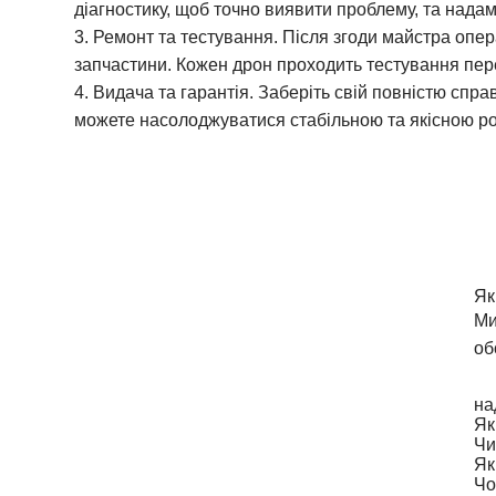
діагностику, щоб точно виявити проблему, та нада
3. Ремонт та тестування.
Після згоди майстра опер
запчастини. Кожен дрон проходить тестування пер
4. Видача та гарантія.
Заберіть свій повністю спра
можете насолоджуватися стабільною та якісною р
Часто задавані питання
По
Як
Ми
ремонту квадрокоптерів:
об
на
Як
Чи
Як
Чо