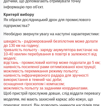
датчики, що допомагають отримувати точну
інформацію про об'єкт.
Критерії вибору
Як обрати дослідницький дрон для промислового
підприємства?
Необхідно звернути увагу на наступні характеристики:
швидкість - радіокерований безпілотник може долати
до 130 км на годину;
тривалість польоту - заряду акумулятора вистачає на
10-40 хвилин перебування в повітрі в залежності від
моделі;
відстань - промисловий коптер може подолати до 5 км;
наявність посиленої рами оптимізованої конструкції;
можливість перемикання режиму польоту;
наявність інфрачервоного радара для зручності
використання в темний час доби;
оснащення гіроскопом і компасом;
можливість польоту за заданими координатами.
Щоб пристрій прослужив довше, слід віддати перевагу
моделям, які мають захисний каркас або кожух, що
приховує лопаті. Він дозволить уникнути наслідків при