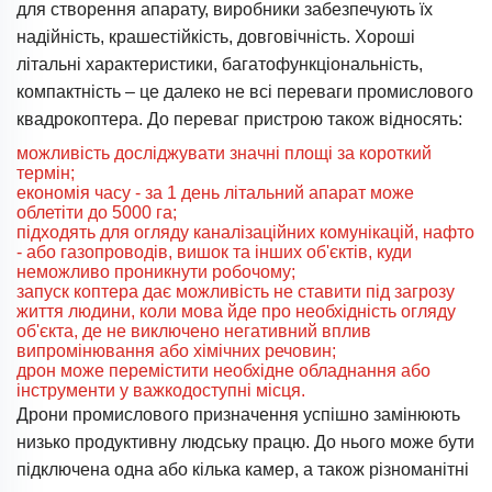
для створення апарату, виробники забезпечують їх
надійність, крашестійкість, довговічність. Хороші
літальні характеристики, багатофункціональність,
компактність – це далеко не всі переваги промислового
квадрокоптера. До переваг пристрою також відносять:
можливість досліджувати значні площі за короткий
термін;
економія часу - за 1 день літальний апарат може
облетіти до 5000 га;
підходять для огляду каналізаційних комунікацій, нафто
- або газопроводів, вишок та інших об'єктів, куди
неможливо проникнути робочому;
запуск коптера дає можливість не ставити під загрозу
життя людини, коли мова йде про необхідність огляду
об'єкта, де не виключено негативний вплив
випромінювання або хімічних речовин;
дрон може перемістити необхідне обладнання або
інструменти у важкодоступні місця.
Дрони промислового призначення успішно замінюють
низько продуктивну людську працю. До нього може бути
підключена одна або кілька камер, а також різноманітні