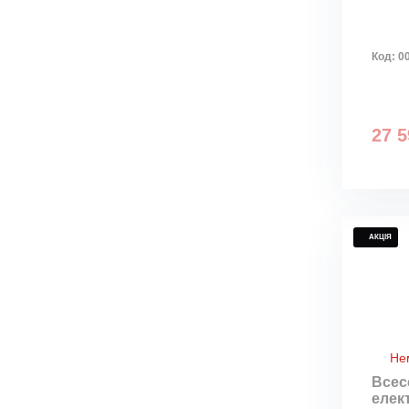
Код:
0
27 5
АКЦІЯ
Не
Всес
елек