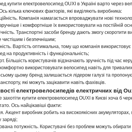
д купити електровелосипед OUXI в Україні варто через вели
 Ось кілька ключових факторів, які виділяють виробника:
ційність. Компанія намагається впроваджувати нові технолог
зручніше і комфортніше їх використовувати на постійній осн
ічність. Транспортні засоби бренду дають змогу скоротити ви
е чистішим і безпечнішим;
ність. Вартість оптимальна, тому що компанія використовує 
д на продуктивність і функціональність;
т. Більшість користувачів відзначають зручність під час кер
комфортно використовувати велосипед навіть для тривалих 
сьому цьому бренд залишається лідером галузі та пропонує ве
анспорту, які можуть зацікавити навіть фахівців.
вості електровелосипедів електричних від Ou
 захотіти купити електровелосипед OUXI в Києві хоча б через
гато. Ось найцікавіші факти:
я. Акцент виробник робить на високоякісних акумуляторах, 
 заряді;
ована потужність. Користувачі без проблем можуть обирати р