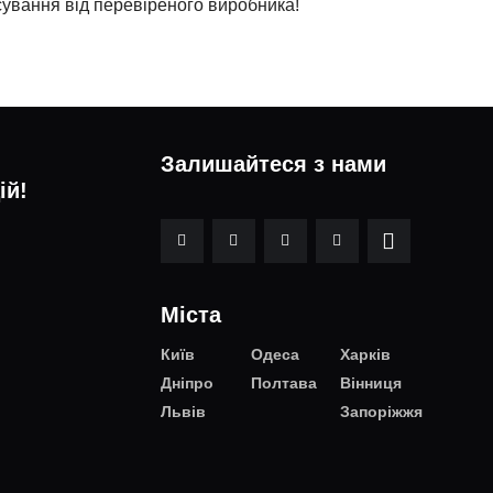
сування від перевіреного виробника!
Залишайтеся з нами
ій!
Міста
Київ
Одеса
Харків
Дніпро
Полтава
Вінниця
Львів
Запоріжжя