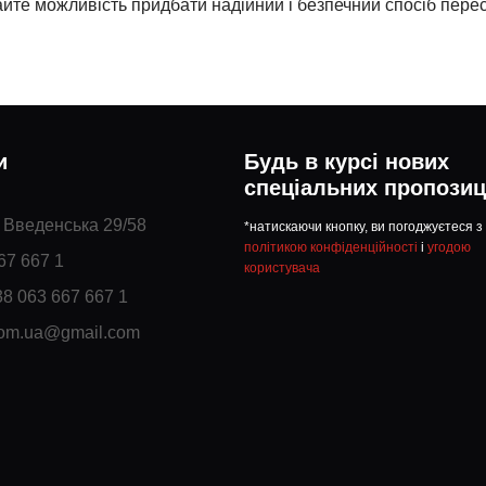
йте можливість придбати надійний і безпечний спосіб пере
и
Будь в курсі нових
спеціальних пропозиц
. Введенська 29/58
*натискаючи кнопку, ви погоджуєтеся з
політикою конфіденційності
і
угодою
67 667 1
користувача
38 063 667 667 1
com.ua@gmail.com