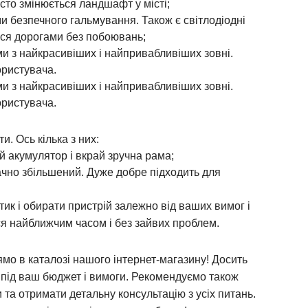
асто змінюється ландшафт у місті;
 безпечного гальмування. Також є світлодіодні
тися дорогами без побоювань;
и з найкрасивіших і найпривабливіших зовні.
ористувача.
и з найкрасивіших і найпривабливіших зовні.
ористувача.
и. Ось кілька з них:
й акумулятор і вкрай зручна рама;
начно збільшений. Дуже добре підходить для
тик і обирати пристрій залежно від ваших вимог і
я найближчим часом і без зайвих проблем.
о в каталозі нашого інтернет-магазину! Досить
 під ваш бюджет і вимоги. Рекомендуємо також
та отримати детальну консультацію з усіх питань.