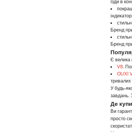
їзди в ко
покращ
індикатор
стильн
Бренд при
стильн
Бренд при
Популя
Є велика 
V8
. П
OUXI 
тривалих 
У будь-як
завдань. 
Де куп
Ви гарант
просто ск
скористат