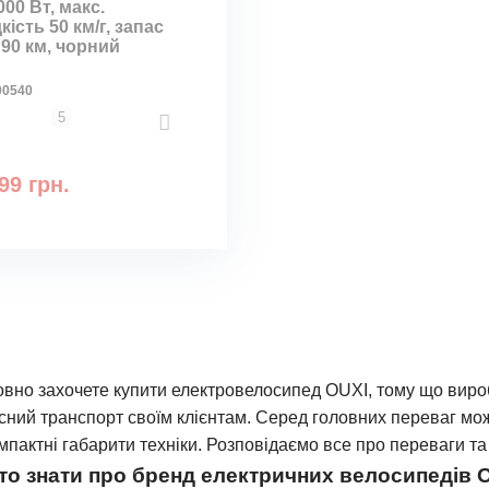
000 Вт, макс.
ість 50 км/г, запас
 90 км, чорний
00540
5
99 грн.
вно захочете купити електровелосипед OUXI, тому що виробн
сний транспорт своїм клієнтам. Серед головних переваг мож
мпактні габарити техніки. Розповідаємо все про переваги та
то знати про бренд електричних велосипедів 