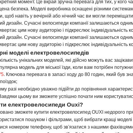
нкретний момент. Це вкрай зручна перевага для тих, у кого ч
ена безпека. Моделі виробника оснащені різними системами
и, щоб навіть у вечірній або нічний час ви могли переміща
ий дизайн. Сучасні велосипеди компанії залишаються одним
вертає цим нову аудиторію і підкреслює індивідуальність к
ий дизайн. Сучасні велосипеди компанії залишаються одним
вертає цим нову аудиторію і підкреслює індивідуальність к
рні моделі електровелосипедів
кількість унікальних моделей, які дійсно можуть вас зацікавит
опулярна модель для міської їзди, коли вам потрібен потужни
V5
. Ключова перевага в запасі ходу до 80 годин, який був з
поїздок;
ому разі необхідно уважно підійти до порівняння характерис
Завдяки цьому ви зможете успішно почати ним користуватис
ити електровелосипеди Ouxi?
овано зможете купити електровелосипед OUXI недорого прям
ористатися пошуком і фільтрами, щоб вибрати кращі моделі
ися номером телефону, щоб зв'язатися з нашими фахівцями 