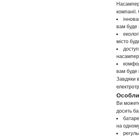
Насампере
компанії.
іннова
вам буде 
еколог
місто буд
доступ
насампере
комфор
вам буде 
Завдяки в
електротр
Особли
Ви можете
досить ба
батаре
на одному
регуль