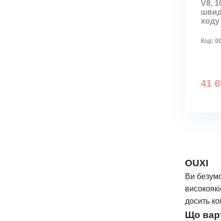
V8, 1
швидк
ходу
Код:
0
41 6
OUXI
Ви безумо
високоякі
досить ко
Що вар