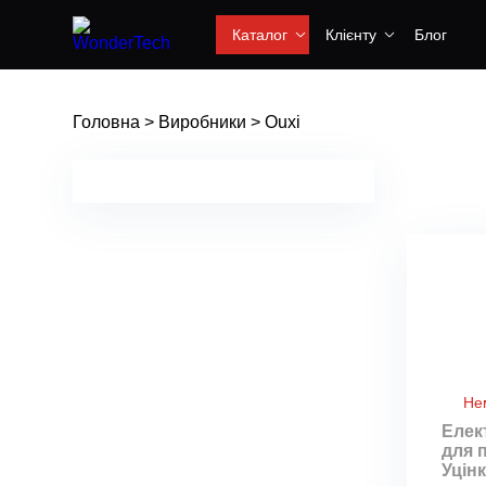
Каталог
Клієнту
Блог
Головна
>
Виробники
>
Ouxi
Не
Елек
для 
Уцінк