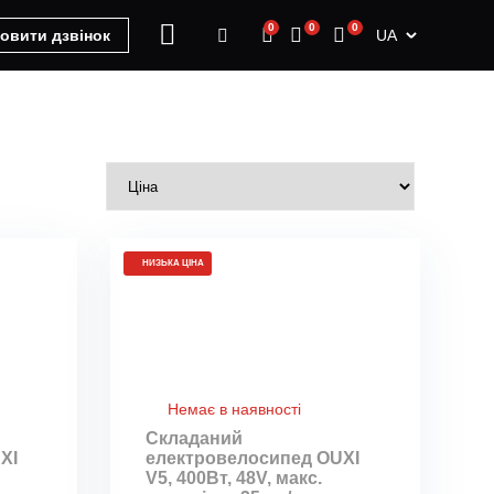
0
0
0
UA
овити дзвінок
НИЗЬКА ЦІНА
Немає в наявності
Складаний
XI
електровелосипед OUXI
V5, 400Вт, 48V, макс.