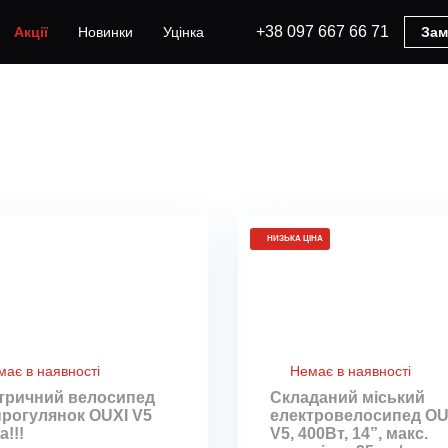
+38 097 667 66 71
Акції
Новинки
Уцінка
Зам
НИЗЬКА ЦІНА
має в наявності
Немає в наявності
тричний велосипед
Складаний міський
прогулянок OUXI V5
електровелосипед OU
а!!!
V5, 400Вт, 14”, макс.