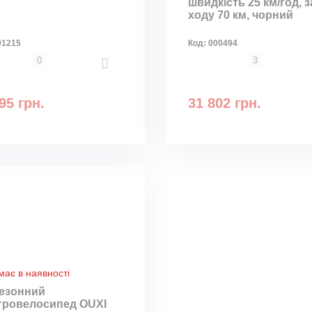
швидкість 25 км/год, 
ходу 70 км, чорний
01215
Код:
000494
0
3
95 грн.
31 802 грн.
має в наявності
езонний
тровелосипед OUXI