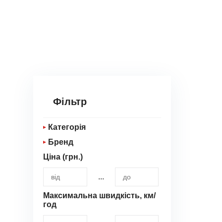
Фільтр
Категорія
Бренд
Аксесуари для
квадрокоптерів
Ціна (грн.)
ALIENTECH
Аксесуари для підсилювачів
...
BETAFPV
сигналу
Максимальна швидкість, км/
Blitzwolf
Аксесуари для проекторів
год
Byintek
Аксесуари для радіостанцій