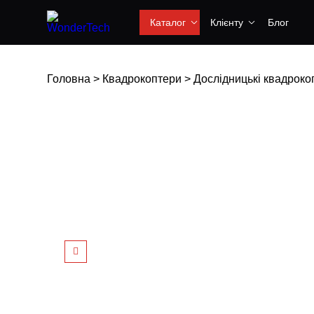
Каталог
Клієнту
Блог
Головна
>
Квадрокоптери
>
Дослідницькі квадроко