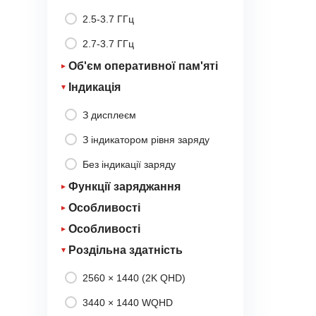
AMD Ryzen 3 4450U
2 x AAA
USB Type-C
2.5-3.7 ГГц
8 ядер / 16 потоків
USB 3.0
2.7-3.7 ГГц
2 х USB 3.0
Об'єм оперативної пам'яті
2 х DisplayPort
Індикація
16 GB
З дисплеєм
32 GB
З індикатором рівня заряду
Без індикації заряду
Функції заряджання
Особливості
QC швидка зарядка 2.0
Особливості
З дистанційним керуванням
QC швидка зарядка 3.0
їздою
Роздільна здатність
З power bank
Quick Charge 4.0
З підсвіткою
2560 × 1440 (2K QHD)
З датчиком руху
QC швидка зарядка 4.0+
Smart Charge
3440 × 1440 WQHD
Передавач у комплекті
(інтелектуальний розподіл
Power Delivery