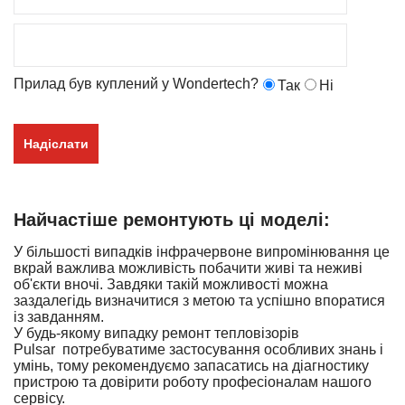
Прилад був куплений у Wondertech?
Так
Ні
Надіслати
Найчастіше ремонтують ці моделі:
У більшості випадків інфрачервоне випромінювання це
вкрай важлива можливість побачити живі та неживі
об'єкти вночі. Завдяки такій можливості можна
заздалегідь визначитися з метою та успішно впоратися
із завданням.
У будь-якому випадку ремонт тепловізорів
Pulsar
потребуватиме застосування особливих знань і
умінь, тому рекомендуємо запасатись на діагностику
пристрою та довірити роботу професіоналам нашого
сервісу.