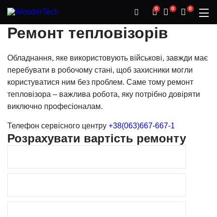
0
0
0
Ім'я
Номер телефону
Бренд та модель приладу
Опишіть проблему
Ремонт
тепловізорів
Обладнання, яке використовують військові, завжди має
перебувати в робочому стані, щоб захисники могли
користуватися ним без проблем. Саме тому ремонт
тепловізора – важлива робота, яку потрібно довіряти
виключно професіоналам.
Телефон сервісного центру
+38(063)667-667-1
Розрахувати вартість ремонту