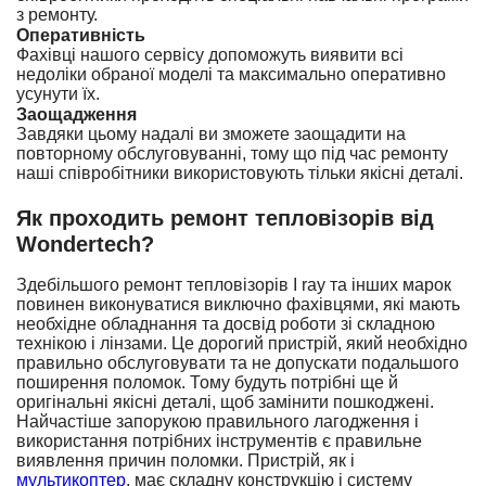
з ремонту.
Оперативність
Фахівці нашого сервісу допоможуть виявити всі
недоліки обраної моделі та максимально оперативно
усунути їх.
Заощадження
Завдяки цьому надалі ви зможете заощадити на
повторному обслуговуванні, тому що під час ремонту
наші співробітники використовують тільки якісні деталі.
Як проходить ремонт тепловізорів від
Wondertech?
Здебільшого ремонт тепловізорів I ray та інших марок
повинен виконуватися виключно фахівцями, які мають
необхідне обладнання та досвід роботи зі складною
технікою і лінзами. Це дорогий пристрій, який необхідно
правильно обслуговувати та не допускати подальшого
поширення поломок. Тому будуть потрібні ще й
оригінальні якісні деталі, щоб замінити пошкоджені.
Найчастіше запорукою правильного лагодження і
використання потрібних інструментів є правильне
виявлення причин поломки. Пристрій, як і
мультикоптер
, має складну конструкцію і систему