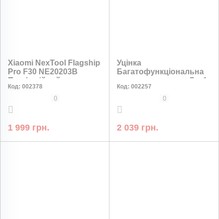
Xiaomi NexTool Flagship
Уцінка
Pro F30 NE20203B
Багатофункціональна
Професійний
лопата мультитул 7 в 1
Код:
002378
Код:
002257
мультитул 16 в 1
Nextool Outdoor Thor
NE20057 (вітринний
0
0
зразок)
1 999 грн.
2 039 грн.
НИЗЬКА ЦІНА