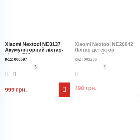
Xiaomi Nextool NE0137
Xiaomi Nextool NE20042
Акумуляторний ліхтар-
Ліхтар детектор
нічник 500 лм, датчик
прихованої камери,
Код:
000587
Код:
001236
руху, повербанк 2600
антишпигун, 500 lm, 800
мАг, 50 год
мАг, 15 год
5
5
498 грн.
999 грн.