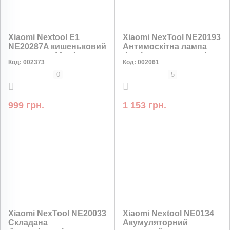
Xiaomi Nextool E1
Xiaomi NexTool NE20193
NE20287A кишеньковий
Антимоскітна лампа
мультитул 10 в 1 для
фумігатор для кемпінгу,
Код:
002373
Код:
002061
EDC та туризму
Таймер, Ручка, 120 лм,
3600 мАг
0
5
999 грн.
1 153 грн.
Xiaomi NexTool NE20033
Xiaomi Nextool NE0134
Складана
Акумуляторний