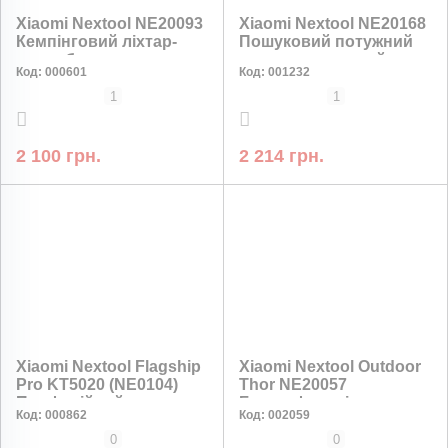
Xiaomi Nextool NE20093
Xiaomi Nextool NE20168
Кемпінговий ліхтар-
Пошуковий потужний
повербанк з ручкою
водонепроникний
Код:
000601
Код:
001232
1800 лм, 13500 мАг, 150
ліхтар 3600 лм, 10000
год
мАг, 120 годин, Type-C
1
1
2 100 грн.
2 214 грн.
Xiaomi Nextool Flagship
Xiaomi Nextool Outdoor
Pro KT5020 (NE0104)
Thor NE20057
Професійний
Багатофункціональна
Код:
000862
Код:
002059
мультитул 16 в 1
лопата-мультитул 7 в 1
0
0