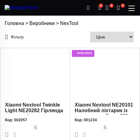
0
0
0
Головна
>
Виробники
>
NexTool
Фільтр
WOW PRICE
Xiaomi Nextool Twinkle
Xiaomi Nextool NE20101
Light NE20282 Гірлянда
Налобний ліхтарик із
для кемпінгу на
зарядним кейсом 950
Код:
002057
Код:
001234
батарейках, червоне
мАг, 80 лм, 8 год
світло, 100 лм, 10 год
5
5