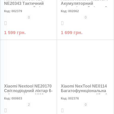
NE20343 Тактичний
Акумуляторний
акумуляторний ліхтар
світлодіодний ліхтар 6
Код:
002379
Код:
002062
2000 лм, USB-C, IPX7
в 1, 1000 лм, USB Type-
C
0
0
1 599 грн.
1 699 грн.
НИЗЬКА ЦІНА
Xiaomi Nextool NE20170
Xiaomi NexTool NE0114
Світлодіодний ліхтар 6-
Багатофункціональна
в-1 з магнітом, 1000 лм,
складана лопата 15 в 1
Код:
000603
Код:
002376
2600 мАг, Type-C,
Червоне світло
2
0