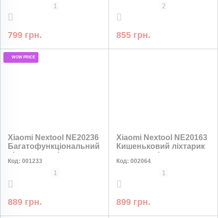
170 лм, 640 мАг, 18 год,
мАг, 18 год
1
2
чорний
799 грн.
855 грн.
WOW PRICE
Xiaomi Nextool NE20236
Xiaomi Nextool NE20163
Багатофункціональний
Кишеньковий ліхтарик
ліхтарик-радіо з
з телескопічним
Код:
001233
Код:
002064
механічною зарядкою
фокусуванням, 150 лм,
100 лм, 950 мАг, 13 год
1200 мАг, 15 год
1
1
889 грн.
899 грн.