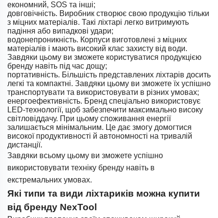
економний, SOS та інші;
довговічність. Виробник створює свою продукцію тільки
з міцних матеріалів. Такі ліхтарі легко витримують
падіння або випадкові удари;
водонепроникність. Корпуси виготовлені з міцних
матеріалів і мають високий клас захисту від води.
Завдяки цьому ви зможете користуватися продукцією
бренду навіть під час дощу;
портативність. Більшість представлених ліхтарів досить
легкі та компактні. Завдяки цьому ви зможете їх успішно
транспортувати та використовувати в різних умовах;
енергоефективність. Бренд спеціально використовує
LED-технології, щоб забезпечити максимально високу
світловіддачу. При цьому споживання енергії
залишається мінімальним. Це дає змогу домогтися
високої продуктивності й автономності на тривалій
дистанції.
Завдяки всьому цьому ви зможете успішно
використовувати техніку бренду навіть в
екстремальних умовах.
Які типи та види ліхтариків можна купити
від бренду NexTool