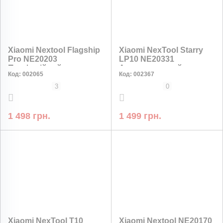
Xiaomi Nextool Flagship
Xiaomi NexTool Starry
Pro NE20203
LP10 NE20331
Професійний
Акумуляторний
Код:
002065
Код:
002367
мультитул 16 в 1
кемпінговий ліхтар 500
лм, USB-C, 2600 мАг, 30
3
0
год
1 498 грн.
1 499 грн.
Xiaomi NexTool T10
Xiaomi Nextool NE20170