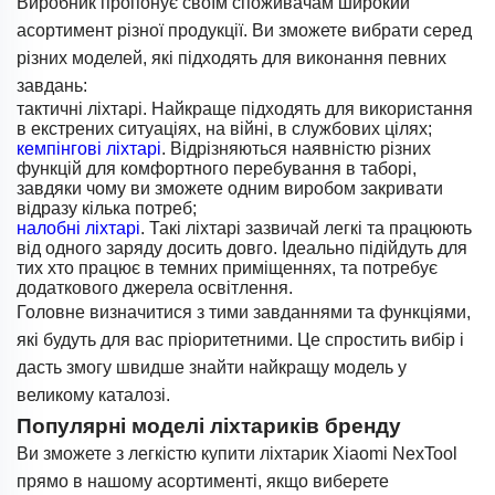
Виробник пропонує своїм споживачам широкий
асортимент різної продукції. Ви зможете вибрати серед
різних моделей, які підходять для виконання певних
завдань:
тактичні ліхтарі. Найкраще підходять для використання
в екстрених ситуаціях, на війні, в службових цілях;
кемпінгові ліхтарі
. Відрізняються наявністю різних
функцій для комфортного перебування в таборі,
завдяки чому ви зможете одним виробом закривати
відразу кілька потреб;
налобні ліхтарі
. Такі ліхтарі зазвичай легкі та працюють
від одного заряду досить довго. Ідеально підійдуть для
тих хто працює в темних приміщеннях, та потребує
додаткового джерела освітлення.
Головне визначитися з тими завданнями та функціями,
які будуть для вас пріоритетними. Це спростить вибір і
дасть змогу швидше знайти найкращу модель у
великому каталозі.
Популярні моделі ліхтариків бренду
Ви зможете з легкістю купити ліхтарик Xiaomi NexTool
прямо в нашому асортименті, якщо виберете