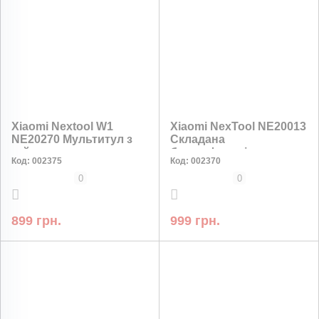
Xiaomi Nextool W1
Xiaomi NexTool NE20013
NE20270 Мультитул з
Складана
гайковим ключем та
багатофункціональна
Код:
002375
Код:
002370
набором бітів
міні-лопата 10-в-1
0
0
899 грн.
999 грн.