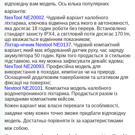
відповідну вам модель. Ось кілька популярних
варіантів:
NexTool NE20002
. Чудовий варіант налобного
ліхтарика, ключова відмінна риса якого в автономності,
яка досягає 18 годин роботи без перерв. Встановлено
стандарт захисту IPX4, а світловий потік досягає 170 lm,
що вважається відмінним показником;
Ліхтар-нічник Nextool NE0137
. Чудовий компактний
варіант, який має вбудований датчик руху, час заряду
акумулятора 50 годин. Крім того продається зі стильною
підставкою, на яку можна зафіксувати девайс вдома;
NexTool NE20093
. Професійна модель для
використання в походах, кемпінгах чи на природі.
Оснащений додатковим павербанком та штативом для
фіксації на поверхні;
Nextool NE20101
. Компактна модель налобного
водонепроникного ліхтарика. Продається разом із
зарядними компактним кейсом.
Кожен варіант має власні переваги та особливості,
завдяки чому кожен точно зможе придбати відповідну
модель. Достатньо порівняти їх за характеристиками
між собою.