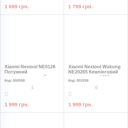
1 699 грн.
1 799 грн.
Xiaomi Nextool NE0126
Xiaomi Nextool Wukong
Потужний
NE20265 Кемпінговий
водонепроникний
ліхтар-лампа 1000лм,
Код:
000588
Код:
002058
ліхтар 2000 лм, 5000
110 годин, 72 в 1
мАг, 140 годин, Type-C
1
0
1 999 грн.
1 999 грн.