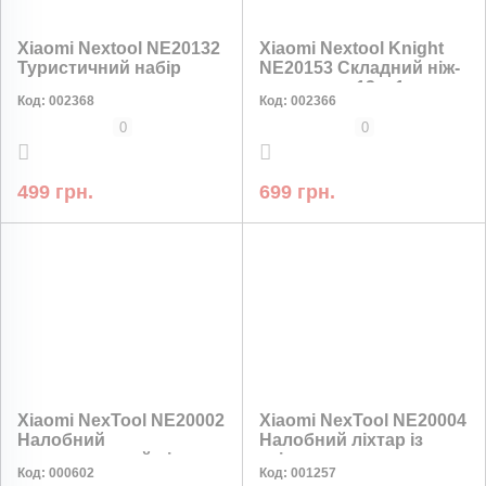
Xiaomi Nextool NE20132
Xiaomi Nextool Knight
Туристичний набір
NE20153 Складний ніж-
ложка-виделка
мультитул 12 в 1
Код:
002368
Код:
002366
титановий з кейсом
0
0
499 грн.
699 грн.
НИЗЬКА ЦІНА
Xiaomi NexTool NE20002
Xiaomi NexTool NE20004
Налобний
Налобний ліхтар із
акумуляторний ліхтар
кріпленням для
Код:
000602
Код:
001257
із червоним світлом
велосипедів 170 лм, 640