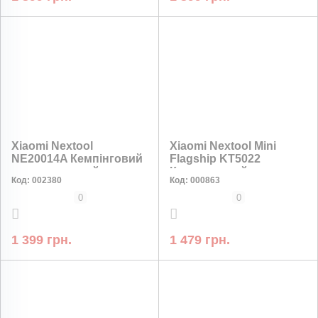
НИЗЬКА ЦІНА
Xiaomi Nextool
Xiaomi Nextool Mini
NE20014A Кемпінговий
Flagship KT5022
акумуляторний
Кишеньковий
Код:
002380
Код:
000863
світлодіодний ліхтар-
мультитул 10 в 1
повербанк 600 лм, 5000
0
0
мАг, RGB, 168 год
1 399 грн.
1 479 грн.