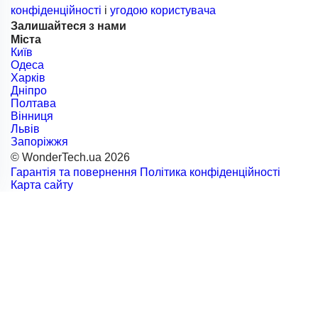
конфіденційності
і
угодою користувача
Залишайтеся з нами
Міста
Київ
Одеса
Харків
Дніпро
Полтава
Вінниця
Львів
Запоріжжя
© WonderTech.ua 2026
Гарантія та повернення
Політика конфіденційності
Карта сайту
+38 097 667 66 71
Замовити дзвінок
Увійти
Каталог
Виробники
Motorola
BETAFPV
DarwinFPV
FIMI