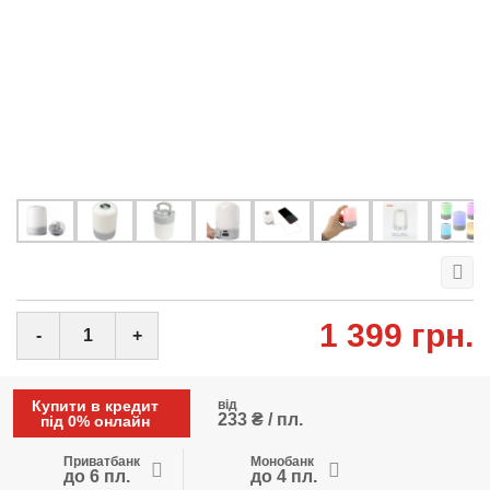
1 399 грн.
-
+
Купити в кредит
від
233 ₴ / пл.
під 0% онлайн
Приватбанк
Монобанк
до 6 пл.
до 4 пл.