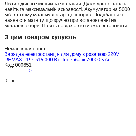
Ліхтар дійсно якісний та яскравий. Дуже довго світить
навіть га максимальній яскравості. Акумулятор на 5000
мА в такому малому ліхтарі це прорив. Подобається
наявність магніту, що зручно при встановленні на
металеві опори. Навіть на дах автотможга встановити.
З цим товаром купують
Немає в наявності
Н
Зарядна електростанція для дому з розеткою 220V
З
REMAX RPP-515 300 Вт Повербанк 70000 мАг
К
Код:
000651
0
25
0 грн.