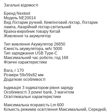
Загальні відомості
Бренд
Nextool
Модель
NE20014
Вид
Ліхтарик ручний, Кемпінговий ліхтар, Ліхтарик
лампа, Аварійний ліхтар-світильний
Країна-виробник товару
Китай
Живлення та акумулятор
Тип живлення
Акумулятор 26650
Ємність акумулятора, мАг
5000
Тип заряджання
USB Type-C
Максимальний час роботи, год
168
Фізичні характеристики
Вага, г
170
Розміри
59х59х82 мм
Додаткові особливості
Індикація
З індикатором рівня заряду
Особливості
З power bank, З магнітом
Освітлювальні характеристики
Максимальна яскравість Lm
600
Кількість режимів освітлення
Максимальний, Середній,