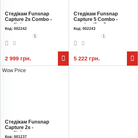
Стедікам Funsnap
Стедікам Funsnap
Capture 2s Combo -
Capture 5 Combo -
стабілізатор для
професійний
Код:
002242
Код:
002243
смартфонів та
стабілізатор із AI-
відеозйомки / 3-
трекінгом / 3-осьовий /
5
1
осьовий / акумулятор 2
акумулятор 2 х 2600
х 2200 мАг / до 12 годин
мАг / до 18 годин
роботи
роботи
2 999 грн.
5 222 грн.
Wow Price
Стедікам Funsnap
Capture 2s -
стабілізатор для
Код:
001237