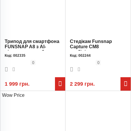
Трипод для смартфона
Стедікам Funsnap
FUNSNAP A8 з AI-
Capture CM8
відстеженням обличчя
стабілізатор для
Код:
002335
Код:
002244
360° / 5-осьовий / 1500
смартфона / 3-осьовий
мАг / до 8 год роботи /
/ акумулятор 2600 мАг /
0
0
висота до 1.9м /
до 10 годин роботи
Bluetooth-пульт
1 999 грн.
2 299 грн.
Wow Price