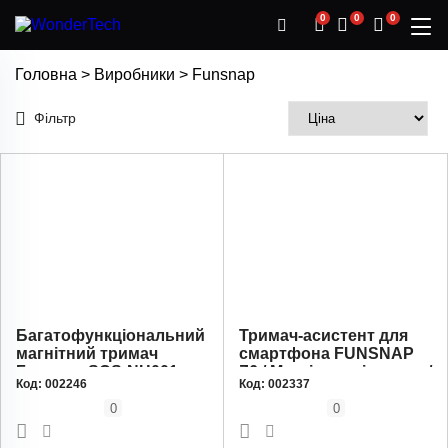
0
0
0
Головна
>
Виробники
>
Funsnap
Фільтр
Багатофункціональний
Тримач-асистент для
магнітний тримач
смартфона FUNSNAP
Funsnap SCS-NH001 на
Z6 / Магнітне кріплення /
Код:
002246
Код:
002337
шию для смартфона
Bluetooth-пульт
0
0