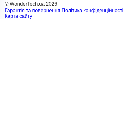
© WonderTech.ua 2026
Гарантія та повернення
Політика конфіденційності
Карта сайту
+38 097 667 66 71
Замовити дзвінок
Увійти
Каталог
Виробники
Motorola
BETAFPV
DarwinFPV
FIMI
Remax
RC
SanDisk
NexTool
GenMachine
Acepc
Logitech
Acemagic
ALIENTECH
Yoobao
Wondertech