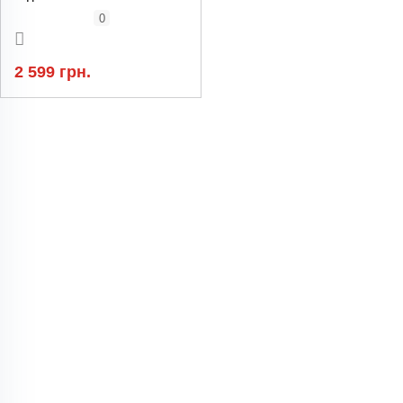
смартфонів та
відеозйомки
0
2 599 грн.