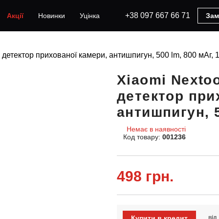
+38 097 667 66 71
Акції
Новинки
Уцінка
Зам
детектор прихованої камери, антишпигун, 500 lm, 800 мАг, 1
Xiaomi Nexto
детектор при
антишпигун, 5
Немає в наявності
Код товару:
001236
498 грн.
Купити в кредит
від