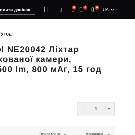
0
0
0
UA
овити дзвінок
5 год
ol NE20042 Ліхтар
хованої камери,
00 lm, 800 мАг, 15 год
-
+
Приватбанк
Монобанк