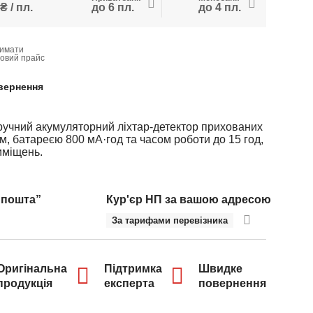
₴ / пл.
до 6 пл.
до 4 пл.
имати
товий прайс
вернення
 ручний акумуляторний ліхтар-детектор прихованих
м, батареєю 800 мА·год та часом роботи до 15 год,
иміщень.
 пошта”
Кур'єр НП за вашою адресою
За тарифами перевізника
Оригінальна
Підтримка
Швидке
продукція
експерта
повернення