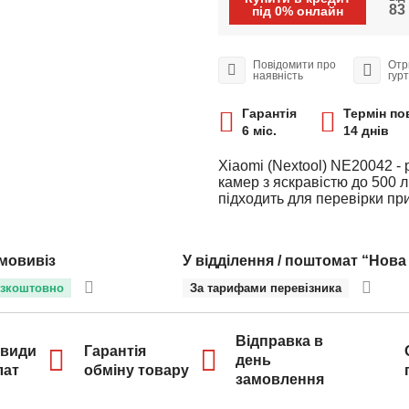
83 
під 0% онлайн
Повідомити про
Отр
наявність
гур
Гарантія
Термін по
6 міс.
14 днів
Xiaomi (Nextool) NE20042 -
камер з яскравістю до 500 л
підходить для перевірки пр
мовивіз
У відділення / поштомат “Нова
зкоштовно
За тарифами перевізника
Відправка в
 види
Гарантія
день
лат
обміну товару
замовлення