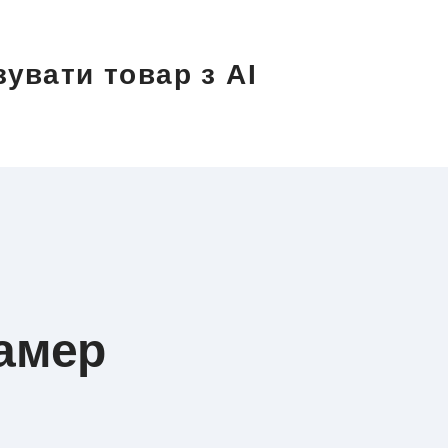
увати товар з AI
амер