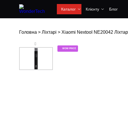
Каталог
Клієнту
Блог
Головна
>
Ліхтарі
>
Xiaomi Nextool NE20042 Ліхтар 
WOW PRICE