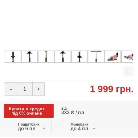
1 999 грн.
-
+
Купити в кредит
від
333 ₴ / пл.
під 0% онлайн
Приватбанк
Монобанк
до 6 пл.
до 4 пл.