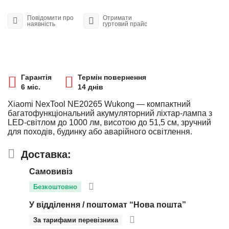
Повідомити про
Отримати
наявність
гуртовий прайс
Гарантія
Термін повернення
6 міс.
14 днів
Xiaomi NexTool NE20265 Wukong — компактний
багатофункціональний акумуляторний ліхтар-лампа з
LED-світлом до 1000 лм, висотою до 51,5 см, зручний
для походів, будинку або аварійного освітлення.
Доставка:
Самовивіз
Безкоштовно
У відділення / поштомат “Нова пошта”
За тарифами перевізника