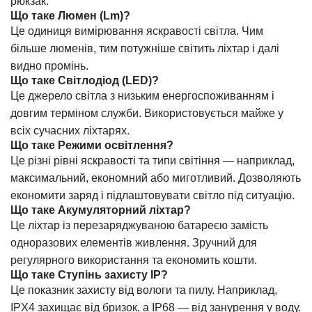
рюкзак.
Що таке Люмен (Lm)?
Це одиниця вимірювання яскравості світла. Чим
більше люменів, тим потужніше світить ліхтар і далі
видно промінь.
Що таке Світлодіод (LED)?
Це джерело світла з низьким енергоспоживанням і
довгим терміном служби. Використовується майже у
всіх сучасних ліхтарях.
Що таке Режими освітлення?
Це різні рівні яскравості та типи світіння — наприклад,
максимальний, економний або миготливий. Дозволяють
економити заряд і підлаштовувати світло під ситуацію.
Що таке Акумуляторний ліхтар?
Це ліхтар із перезаряджуваною батареєю замість
одноразових елементів живлення. Зручний для
регулярного використання та економить кошти.
Що таке Ступінь захисту IP?
Це показник захисту від вологи та пилу. Наприклад,
IPX4 захищає від бризок, а IP68 — від занурення у воду.