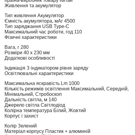
Країна-виробник товару
Китай
Живлення та акумулятор
Тип живлення
Акумулятор
Ємність акумулятора, мАг
4500
Тип заряджання
USB Type-C
Максимальний час роботи, год
110
Фізичні характеристики
Вага, г
280
Розміри
40 х 230 мм
Додаткові особливості
Індикація
З індикатором рівня заряду
Освітлювальні характеристики
Максимальна яскравість Lm
1000
Кількість режимів освітлення
Максимальний, Середній,
Мінімальний, Стробоскоп
Дальність світла, м
140
Джерело світла
Світлодіод
Колірна температура
Білий, Жовтий
Корпус і захист
Колір
Зелений
Матеріал корпусу
Пластик + алюминій