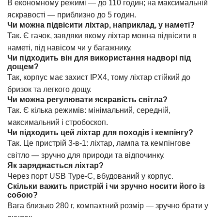
В економному режимі — до 110 годин; на максимальній
яскравості — приблизно до 5 годин.
Чи можна підвісити ліхтар, наприклад, у наметі?
Так. Є гачок, завдяки якому ліхтар можна підвісити в
наметі, під навісом чи у багажнику.
Чи підходить він для використання надворі під
дощем?
Так, корпус має захист IPX4, тому ліхтар стійкий до
бризок та легкого дощу.
Чи можна регулювати яскравість світла?
Так. Є кілька режимів: мінімальний, середній,
максимальний і стробоскоп.
Чи підходить цей ліхтар для походів і кемпінгу?
Так. Це пристрій 3-в-1: ліхтар, лампа та кемпінгове
світло — зручно для природи та відпочинку.
Як заряджається ліхтар?
Через порт USB Type-C, вбудований у корпус.
Скільки важить пристрій і чи зручно носити його із
собою?
Вага близько 280 г, компактний розмір — зручно брати у