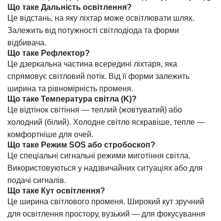
Що таке Дальність освітлення?
Це відстань, на яку ліхтар може освітлювати шлях.
Залежить від потужності світлодіода та форми
відбивача.
Що таке Рефлектор?
Це дзеркальна частина всередині ліхтаря, яка
спрямовує світловий потік. Від її форми залежить
ширина та рівномірність променя.
Що таке Температура світла (K)?
Це відтінок світіння — теплий (жовтуватий) або
холодний (білий). Холодне світло яскравіше, тепле —
комфортніше для очей.
Що таке Режим SOS або стробоскоп?
Це спеціальні сигнальні режими миготіння світла.
Використовуються у надзвичайних ситуаціях або для
подачі сигналів.
Що таке Кут освітлення?
Це ширина світлового променя. Широкий кут зручний
для освітлення простору, вузький — для фокусування