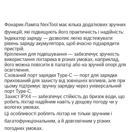
Фонарик-Лампа NexTool має кілька додаткових зручних
функцій, які підвищують його практичність і надійність:
Індикатор заряду — дозволяє легко відстежувати
рівень заряду акумулятора, щоб вчасно підзарядити
пристрій.
Кріплення для підвішування — забезпечує зручність
використання ліхтарика в різних умовах, наприклад,
його можна повісити в палатці або на зручній опорі для
освітлення.
Схований порт зарядки Type-C — порт для зарядки
прихований для захисту від зовнішніх впливів, але при
цьому підтримує зручну зарядку через універсальний
порт Type-C.
Захист IPX4 — забезпечує стійкість до бризок води, що
робить ліхтар надійним навіть у дощову погоду чи у
вологих умовах.
Ці особливості роблять ліхтар не тільки зручним і
багатофункціональним, а й довговічним у різних
погодних умовах.