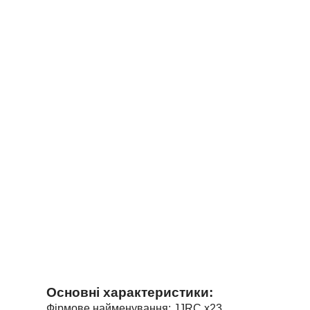
Основні характеристики:
Фірмове найменування: JJRC
x23