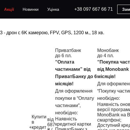
+38 097 667 66 71
Акції
Новинки
Уцінка
Зам
- дрон с 6K камерою, FPV, GPS, 1200 м., 18 хв.
Приватбанк
Монобанк
до 6 пл.
до 4 пл.
“Оплата
“Покупка час
частинами” від
від Monobank 
ПриватБанку до 6
місяців!
місяців!
Для оформлен
Для оформлення
“Покупку части
покупки в “Оплату
необхідно:
Наявність оно
частинами”,
версії програм
необхідно:
MonoBank на 
Купити
Наявність
від
смартфоні;
в
кредитної картки
687
Доступний кре
+
кредит
ПриватБанку з
₴ /