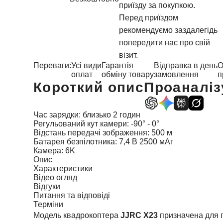
приїзду за покупкою.
Перед приїздом
рекомендуємо заздалегідь
попередити нас про свій
візит.
Переваги:
Усі види
Гарантія
Відправка в день
О
оплат
обміну товару
замовлення
п
Короткий опис
Проаналіз
Час зарядки: близько 2 годин
Регульований кут камери: -90° - 0°
Відстань передачі зображення: 500 м
Батарея безпілотника: 7,4 В 2500 мАг
Камера: 6K
Опис
Характеристики
Відео огляд
Відгуки
Питання та відповіді
Терміни
Модель квадрокоптера
JJRC X23
призначена для п