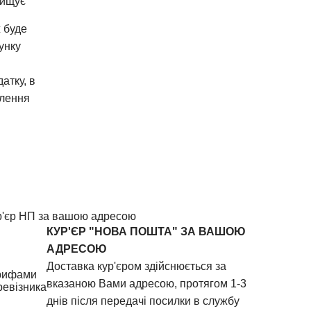
вищує
 буде
унку
атку, в
лення
р'єр НП за вашою адресою
КУР'ЄР "НОВА ПОШТА" ЗА ВАШОЮ
АДРЕСОЮ
Доставка кур'єром здійснюється за
рифами
вказаною Вами адресою, протягом 1-3
ревізника
днів після передачі посилки в службу