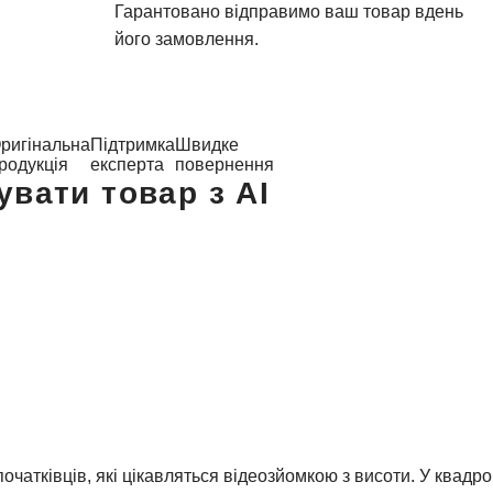
Гарантовано відправимо ваш товар вдень
його замовлення.
ригінальна
Підтримка
Швидке
родукція
експерта
повернення
увати товар з AI
очатківців, які цікавляться відеозйомкою з висоти. У квадр