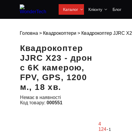
Каталог
Клієнту
Блог
Головна
>
Квадрокоптери
>
Квадрокоптер JJRC X23 
Квадрокоптер
JJRC X23 - дрон
с 6K камерою,
FPV, GPS, 1200
м., 18 хв.
Немає в наявності
Код товару:
000551
4
124
-