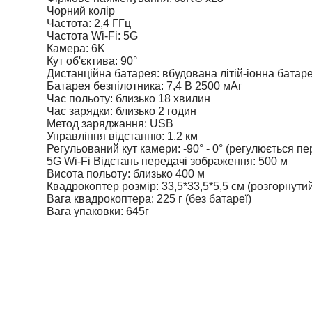
Чорний колір
Частота: 2,4 ГГц
Частота Wi-Fi: 5G
Камера: 6K
Кут об'єктива: 90°
Дистанційна батарея: вбудована літій-іонна батаре
Батарея безпілотника: 7,4 В 2500 мАг
Час польоту: близько 18 хвилин
Час зарядки: близько 2 годин
Метод заряджання: USB
Управління відстанню: 1,2 км
Регульований кут камери: -90° - 0° (регулюється п
5G Wi-Fi Відстань передачі зображення: 500 м
Висота польоту: близько 400 м
Квадрокоптер розмір: 33,5*33,5*5,5 см (розгорнутий
Вага квадрокоптера: 225 г (без батареї)
Вага упаковки: 645г