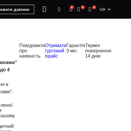
0
0
0
UA
овити дзвінок
Повідомити
Отримати
Гарантія
Термін
про
гуртовий
3 міс.
повернення
наявність
прайс
14 днів
тинами”
до 4
ня в
нами”,
вленої
и
Вашому
дитний