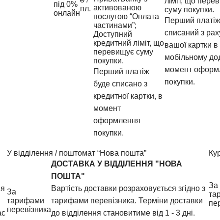
ліміт, що пере
під 0%
активованою
пл.
суму покупки.
онлайн
послугою “Оплата
Перший платіж
частинами”;
списаний з рах
Доступний
кредитний ліміт, що
вашої картки в
перевищує суму
мобільному дод
покупки.
момент оформ
Перший платіж
покупки.
буде списано з
кредитної картки, в
момент
оформлення
покупки.
У відділення / поштомат “Нова пошта”
Ку
ДОСТАВКА У ВIДДIЛЕННЯ "НОВА
ПОШТА"
За
ня
Вартість доставки розраховується згідно з
За
та
тарифами
тарифами перевізника. Терміни доставки
пе
перевізника
ас
до відділення становитиме від 1 - 3 дні.