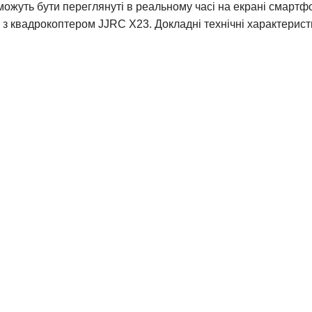
 можуть бути переглянуті в реальному часі на екрані смарт
і з квадрокоптером JJRC X23. Докладні технічні характерис