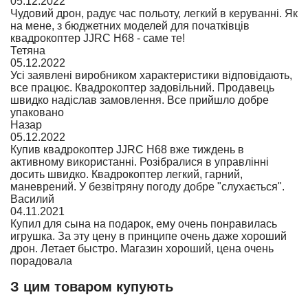
05.12.2022
Чудовий дрон, радує час польоту, легкий в керуванні. Як
на мене, з бюджетних моделей для початківців
квадрокоптер JJRC H68 - саме те!
Тетяна
05.12.2022
Усі заявлені виробником характеристики відповідають,
все працює. Квадрокоптер задовільний. Продавець
швидко надіслав замовлення. Все прийшло добре
упаковано
Назар
05.12.2022
Купив квадрокоптер JJRC H68 вже тиждень в
активному використанні. Розібралися в управлінні
досить швидко. Квадрокоптер легкий, гарний,
маневрений. У безвітряну погоду добре "слухається".
Василий
04.11.2021
Купил для сына на подарок, ему очень понравилась
игрушка. За эту цену в принципе очень даже хороший
дрон. Летает быстро. Магазин хороший, цена очень
порадовала
З цим товаром купують