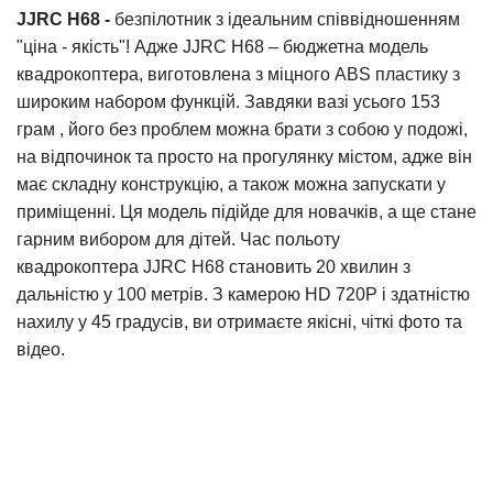
JJRC H68 -
безпілотник з ідеальним співвідношенням
"ціна - якість"! Адже JJRC H68 – бюджетна модель
квадрокоптера, виготовлена з міцного ABS пластику з
широким набором функцій. Завдяки вазі усього 153
грам , його без проблем можна брати з собою у подожі,
на відпочинок та просто на прогулянку містом, адже він
має складну конструкцію, а також можна запускати у
приміщенні. Ця модель підій
де для новачків, а ще стане
гарним вибором для дітей. Час польоту
квадрокоптера JJRC H68 становить 20 хвилин з
дальністю у 100 метрів. З камерою HD 720Р і здатністю
нахилу у 45 градусів, ви отримаєте якісні, чіткі фото та
відео.