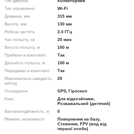
Тип двигуна
Колекторний
Тип управління
Wi-Fi
Довжина, мм
315 мм
Висота, мм
130 мм
Робоча частота
2.4 ГГц
Час польоту, хв
20 мин
Висота польоту, м
100 м
Приймач в комплекті
Так
Дальність польоту, м
100 м
Передавач в комплекті
Так
Максимальна швидкість,
20
км/год
Оснащення
GPS, Гіроскоп
Клас
Для відеозйомки,
Розважальний (дитячий)
Вантажопідйомність, кг
0
Режими, можливості
Повернення на базу,
Стеження, FPV (вид від
першої особи)