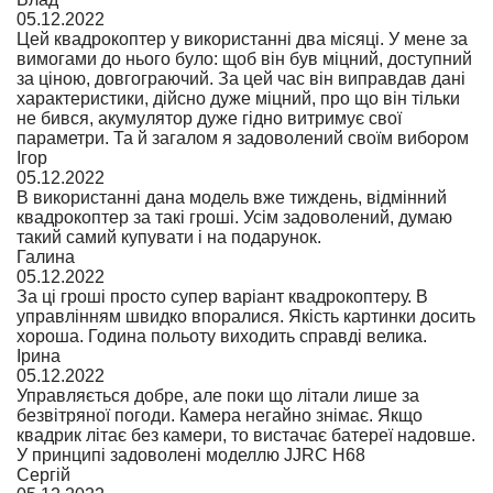
05.12.2022
Цей квадрокоптер у використанні два місяці. У мене за
вимогами до нього було: щоб він був міцний, доступний
за ціною, довгограючий. За цей час він виправдав дані
характеристики, дійсно дуже міцний, про що він тільки
не бився, акумулятор дуже гідно витримує свої
параметри. Та й загалом я задоволений своїм вибором
Ігор
05.12.2022
В використанні дана модель вже тиждень, відмінний
квадрокоптер за такі гроші. Усім задоволений, думаю
такий самий купувати і на подарунок.
Галина
05.12.2022
За ці гроші просто супер варіант квадрокоптеру. В
управлінням швидко впоралися. Якість картинки досить
хороша. Година польоту виходить справді велика.
Ірина
05.12.2022
Управляється добре, але поки що літали лише за
безвітряної погоди. Камера негайно знімає. Якщо
квадрик літає без камери, то вистачає батереї надовше.
У принципі задоволені моделлю JJRC H68
Сергій