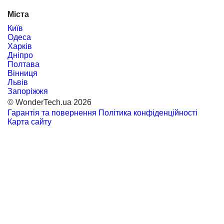
Міста
Київ
Одеса
Харків
Дніпро
Полтава
Вінниця
Львів
Запоріжжя
© WonderTech.ua 2026
Гарантія та повернення
Політика конфіденційності
Карта сайту
+38 097 667 66 71
Замовити дзвінок
Увійти
Каталог
Виробники
Motorola
BETAFPV
DarwinFPV
FIMI