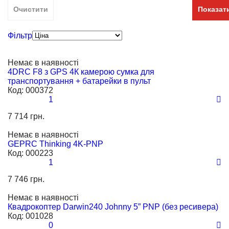
Передавач у комплекті
Середній (від 25 см до 50 см)
Очистити
Показат
Приймач у комплекті
Фільтр
З FPV
З автопілотом
Немає в наявності
З барометром
4DRC F8 з GPS 4К камерою сумка для
транспортування + батарейки в пульт
З відеокамерою
Код:
000372
1
З гіроскопом
7 714 грн.
З окулярами
Немає в наявності
З кейсом
GEPRC Thinking 4K-PNP
Код:
000223
1
7 746 грн.
Немає в наявності
Квадрокоптер Darwin240 Johnny 5” PNP (без ресивера)
Код:
001028
0