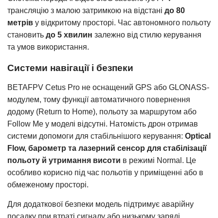
трансляцію з малою затримкою на відстані
до 80
метрів
у відкритому просторі. Час автономного польоту
становить
до 5 хвилин
залежно від стилю керування
та умов використання.
Системи навігації і безпеки
BETAFPV Cetus Pro не оснащений GPS або GLONASS-
модулем, тому функції автоматичного повернення
додому (Return to Home), польоту за маршрутом або
Follow Me у моделі відсутні.
Натомість дрон отримав
системи допомоги для стабільнішого керування:
Optical
Flow, барометр та лазерний сенсор для стабілізації
польоту й утримання висоти
в режимі Normal. Це
особливо корисно під час польотів у приміщенні або в
обмеженому просторі
.
Для додаткової безпеки модель підтримує аварійну
посадку при втраті сигналу або низькому заряді