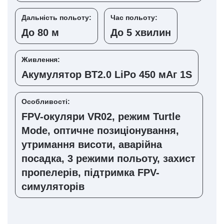
Дальність польоту:
Час польоту:
До 80 м
До 5 хвилин
Живлення:
Акумулятор BT2.0 LiPo 450 мАг 1S
Особливості:
FPV-окуляри VR02, режим Turtle
Mode, оптичне позиціонування,
утримання висоти, аварійна
посадка, 3 режими польоту, захист
пропелерів, підтримка FPV-
симуляторів