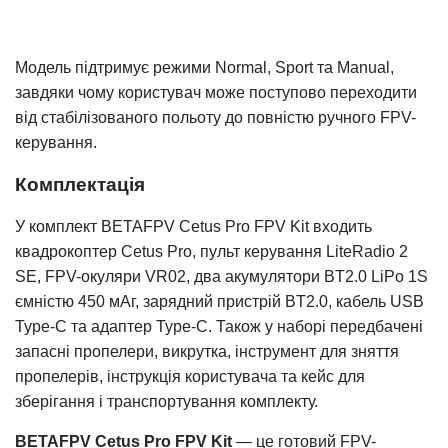
Модель підтримує режими Normal, Sport та Manual,
завдяки чому користувач може поступово переходити
від стабілізованого польоту до повністю ручного FPV-
керування.
Комплектація
У комплект BETAFPV Cetus Pro FPV Kit входить
квадрокоптер Cetus Pro, пульт керування LiteRadio 2
SE, FPV-окуляри VR02, два акумулятори BT2.0 LiPo 1S
ємністю 450 мАг, зарядний пристрій BT2.0, кабель USB
Type-C та адаптер Type-C. Також у наборі передбачені
запасні пропелери, викрутка, інструмент для зняття
пропелерів, інструкція користувача та кейс для
зберігання і транспортування комплекту.
BETAFPV Cetus Pro FPV Kit
— це готовий FPV-