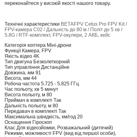
переконайтеся у високій якості нашого товару.
Технічні характеристики
BETAFPV Cetus Pro FPV Kit /
FPV-камера C02 / Дальність до 80 м / Політ до 5 хв /
5.8G / RTF-комплект, FPV-окуляри, 2 АКБ, кейс
Категорія коптера
Міні-дрони
Функції
Камера, FPV
Якість відео
4K
Тип двигуна
Безколеткорний
Тип управління
Дистанційне
Довжина, мм
91
Висота, мм
44
Робоча частота
5.725 - 5.825 ГГц
Час польоту, хв
5 минут
Висота польоту, м
80
Приймач в комплекті
Так
Дальність польоту, м
80
Передавач в комплекті
Так
Максимальна швидкість, км/год
20
Оснащення
Гіроскоп
Клас
Для відеозйомки, Розважальний (дитячий)
Режими, можливості
FPV (вид від першої особи),