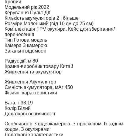
Ігровий
Модельний рік
2022
Керування
Пульт ДК
Кількість акумуляторів
2 і більше
Розміри
Маленький (від 10 см до 25 см)
Комплектація
FPV окуляри, Кейс для зберігання/
перенесення
Тип
Готова модель
Камера
З камерою
Загальні відомості
Радіус дії, м
80
Країна-виробник товару
Китай
Живлення та акумулятор
Живлення
Акумулятор
Ємність акумулятора, мАг
450
Фізичні характеристики
Вага, г
33,19
Колір
Білий
Додаткові особливості
Особливості
З відеокамерою, З гіроскопом, Із заднім
ходом, З окулярами
Додаткові характеристики