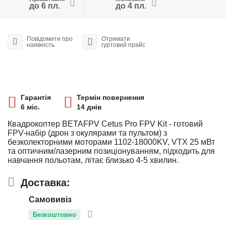
до 6 пл.
до 4 пл.
Повідомити про
Отримати
наявність
гуртовий прайс
Гарантія
Термін повернення
6 міс.
14 днів
Квадрокоптер BETAFPV Cetus Pro FPV Kit - готовий
FPV-набір (дрон з окулярами та пультом) з
безколекторними моторами 1102-18000KV, VTX 25 мВт
та оптичним/лазерним позиціонуванням, підходить для
навчання польотам, літає близько 4-5 хвилин.
Доставка:
Самовивіз
Безкоштовно