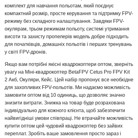
комплект для навчання польотам, який поєднує
компактний розмір, просте керування та підтримку FPV-
режиму без складного налаштування. Завдяки FPV-
окулярам, трьом режимам польоту, системі утримання
висоти та захисту пропелерів модель добре підходить
для початківців, домашніх польотів і перших тренувань
у світі FPV-дронів.
Якщо вам потрібні якісні квадрокоптери оптом, зверніть
увагу на Міні-квадрокоптер BetaFPV Cetus Pro FPV Kit
2 Акб, Окуляри, Кейс. Цей набір пропонує все необхідне
для захопливих FPV-польотів. Ми надаємо можливість
замовити оптом від 10 одиниць, що дозволяє значно
знизити витрати. Знижка на товар буде розрахована
індивідуально для кожного клієнта, щоб забезпечити
найвигідніші умови співпраці. Не втрачайте можливість
купити оптом цей чудовий квадрокоптер без зайвих
переплат. Зробіть ваше замовлення просто зараз і