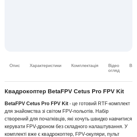
Опис
Характеристики
Комплектація
Відео
Від
огляд
Квадрокоптер BetaFPV Cetus Pro FPV Kit
BetaFPV Cetus Pro FPV Kit
- це готовий RTF-комплект
для знайомства зі світом FPV-польотів. Набір
створений для початківців, які хочуть швидко навчитися
керувати FPV-дроном без складного налаштування. У
комплекті вже є квадрокоптер, FPV-окуляри, пульт