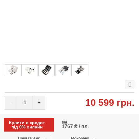
10 599 грн.
-
+
Купити в кредит
від
1767 ₴ / пл.
під 0% онлайн
Приватбанк
Монобанк