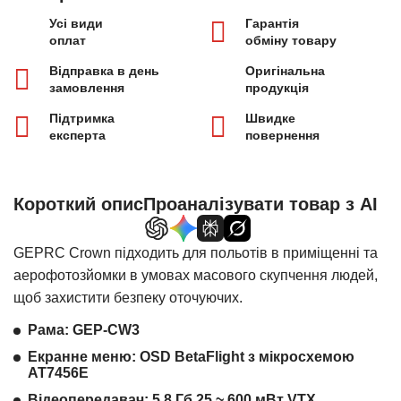
Усі види
Гарантія
оплат
обміну товару
Відправка в день
Оригінальна
замовлення
продукція
Підтримка
Швидке
експерта
повернення
Короткий опис
Проаналізувати товар з AI
GEPRC Crown підходить для польотів в приміщенні та
аерофотозйомки в умовах масового скупчення людей,
щоб захистити безпеку оточуючих.
Рама: GEP-CW3
Екранне меню: OSD BetaFlight з мікросхемою
AT7456E
Відеопередавач: 5,8 Гб 25 ~ 600 мВт VTX