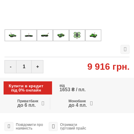
9 916 грн.
-
+
Купити в кредит
від
1653 ₴ / пл.
під 0% онлайн
Приватбанк
Монобанк
до 6 пл.
до 4 пл.
Повідомити про
Отримати
наявність
гуртовий прайс