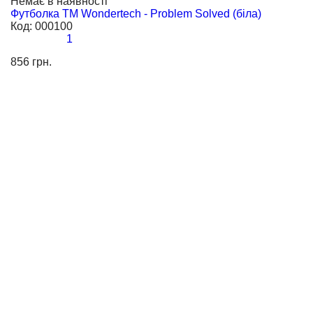
Немає в наявності
Н
Футболка TM Wondertech - Problem Solved (біла)
Ф
Код:
000100
К
1
856 грн.
85