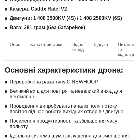
Камера: Caddx Ratel V2
Двигуни: 1 408 3500KV (4S) / 1 408 2500KV (6S)
Вага: 281 грам (без батарейок)
Опис
Характеристики
Відео
Відгуки
Питання
огляд
та
відповіді
Основні характеристики дрона:
Перероблена рама типу CINEWHOOP.
Великий вхід для повітря та невеликий вихід для
вентиляції.
Проведення випробувань і аналіз поля потоку
повітря під час роботи вихідних отворів / двигуна.
Посилення продуктивності та збільшення часу
польоту.
Ідеальна система шумозаглушення для зменшення