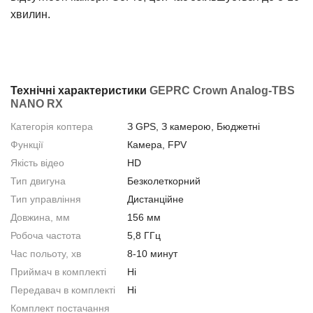
хвилин.
Технічні характеристики
GEPRC Crown Analog-TBS
NANO RX
Категорія коптера
З GPS, З камерою, Бюджетні
Функції
Камера, FPV
Якість відео
HD
Тип двигуна
Безколеткорний
Тип управління
Дистанційне
Довжина, мм
156 мм
Робоча частота
5,8 ГГц
Час польоту, хв
8-10 минут
Приймач в комплекті
Нi
Передавач в комплекті
Нi
Комплект постачання