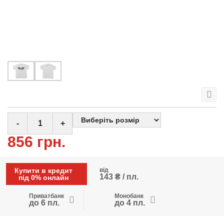
-
+
856 грн.
Купити в кредит
від
143 ₴ / пл.
під 0% онлайн
Приватбанк
Монобанк
до 6 пл.
до 4 пл.