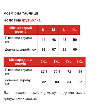
Розмірна таблиця
Чоловіча
футболка
Міжнародний
S
M
L
XL
розмір
Півобхват грудей,
44
46
48
50
см
Довжина виробу, см
66
67
68
69
Міжнародний
2XL
3XL
4XL
5XL
розмір
Півобхват грудей,
67.5
70.5
73
76
см
Довжина виробу,
82
83
84
85
см
Дані наведені в таблиці можуть відхилятись в
допустимих межах