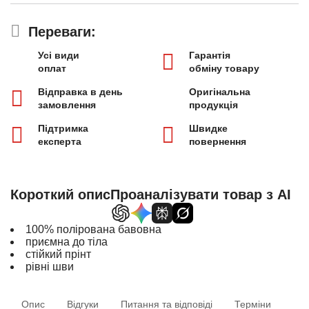
Переваги:
Усі види
Гарантія
оплат
обміну товару
Відправка в день
Оригінальна
замовлення
продукція
Підтримка
Швидке
експерта
повернення
Короткий опис
Проаналізувати товар з AI
100% полірована бавовна
приємна до тіла
стійкий прінт
рівні шви
Опис
Відгуки
Питання та відповіді
Терміни