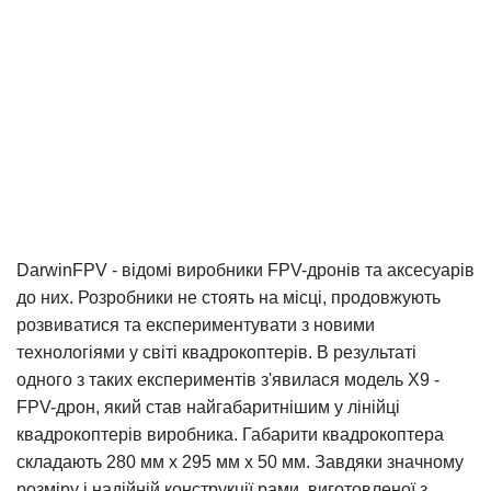
DarwinFPV - відомі виробники FPV-дронів та аксесуарів
до них. Розробники не стоять на місці, продовжують
розвиватися та експериментувати з новими
технологіями у світі квадрокоптерів. В результаті
одного з таких експериментів з'явилася модель X9 -
FPV-дрон, який став найгабаритнішим у лінійці
квадрокоптерів виробника. Габарити квадрокоптера
складають 280 мм x 295 мм x 50 мм. Завдяки значному
розміру і надійній конструкції рами, виготовленої з