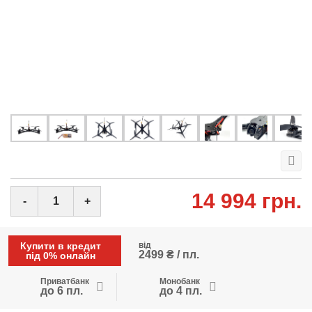
14 994 грн.
-
+
Купити в кредит
від
2499 ₴ / пл.
під 0% онлайн
Приватбанк
Монобанк
до 6 пл.
до 4 пл.