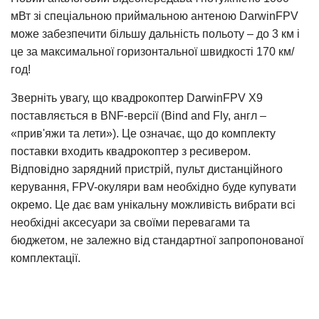
мВт зі спеціальною приймальною антеною DarwinFPV
може забезпечити більшу дальність польоту – до 3 км і
це за максимальної горизонтальної швидкості 170 км/
год!
Зверніть увагу, що квадрокоптер DarwinFPV X9
поставляється в BNF-версії (Bind and Fly, англ –
«прив'яжи та лети»). Це означає, що до комплекту
поставки входить квадрокоптер з ресивером.
Відповідно зарядний пристрій, пульт дистанційного
керування, FPV-окуляри вам необхідно буде купувати
окремо. Це дає вам унікальну можливість вибрати всі
необхідні аксесуари за своїми перевагами та
бюджетом, не залежно від стандартної запропонованої
комплектації.