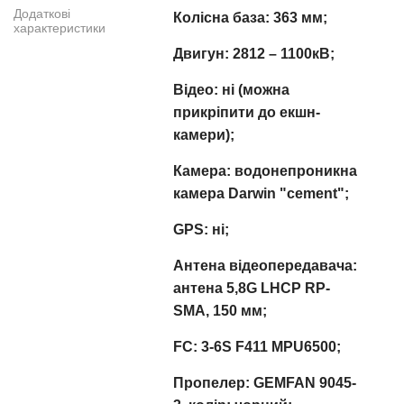
Додаткові
Колісна база: 363 мм;
характеристики
Двигун: 2812 – 1100кВ;
Відео: ні (можна
прикріпити до екшн-
камери);
Камера: водонепроникна
камера Darwin "cement";
GPS: ні;
Антена відеопередавача:
антена 5,8G LHCP RP-
SMA, 150 мм;
FC: 3-6S F411 MPU6500;
Пропелер: GEMFAN 9045-