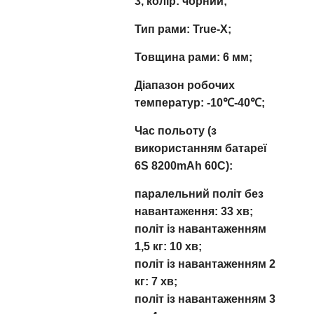
3, колір: чорний;
Тип рами: True-X;
Товщина рами: 6 мм;
Діапазон робочих
температур: -10℃-40℃;
Час польоту (з
використанням батареї
6S 8200mAh 60C):
паралельний політ без
навантаження: 33 хв;
політ із навантаженням
1,5 кг: 10 хв;
політ із навантаженням 2
кг: 7 хв;
політ із навантаженням 3