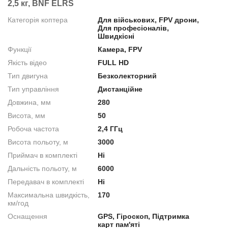
2,5 кг, BNF ELRS
Категорія коптера
Для військових, FPV дрони,
Для професіоналів,
Швидкісні
Функції
Камера, FPV
Якість відео
FULL HD
Тип двигуна
Безколекторний
Тип управління
Дистанційне
Довжина, мм
280
Висота, мм
50
Робоча частота
2,4 ГГц
Висота польоту, м
3000
Приймач в комплекті
Нi
Дальність польоту, м
6000
Передавач в комплекті
Нi
Максимальна швидкість,
170
км/год
Оснащення
GPS, Гіроскоп, Підтримка
карт пам'яті