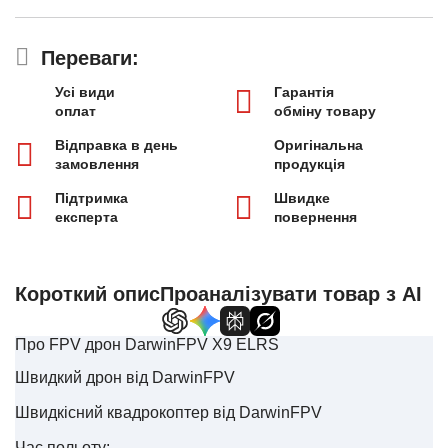
Переваги:
Усі види
Гарантія
оплат
обміну товару
Відправка в день
Оригінальна
замовлення
продукція
Підтримка
Швидке
експерта
повернення
Короткий опис
Проаналізувати товар з AI
Про FPV дрон DarwinFPV X9 ELRS
Швидкий дрон від DarwinFPV
Швидкісний квадрокоптер від DarwinFPV
Час польоту: