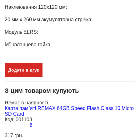
Наклеювання 120x120 мм;
20 мм x 260 мм акумуляторна стрічка;
Модуль ELRS;
М5 фланцева гайка.
Додати відгук
З цим товаром купують
Немає в наявності
Н
Карта пам`яті REMAX 64GB Speed Flash Class 10 Micro
К
SD Card
F
Код:
001103
(2
6
К
317 грн.