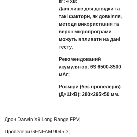
кг: 4 хв;
Дані лише для довідки та
такі фактори, як довкілля,
методи використання та
версії мікропрограми
можуть впливати на дані
тесту.
Рекомендований
акумулятор: 6S 6500-8500
мАг;
Розміри (без пропелерів)
(Д×Ш×В): 280×295×50 мм.
Дрон Darwin X9 Long Range FPV;
Пропелери GENFAM 9045-3;