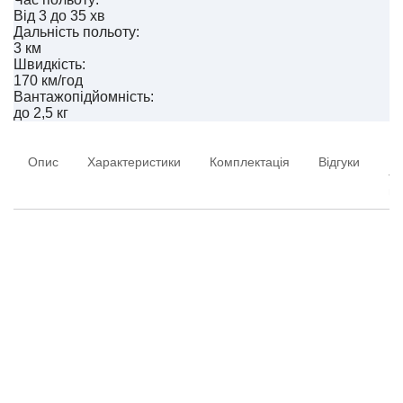
Від 3 до 35 хв
Дальність польоту:
3 км
Швидкість:
170 км/год
Вантажопідйомність:
до 2,5 кг
Опис
Характеристики
Комплектація
Відгуки
Пи
та
ві