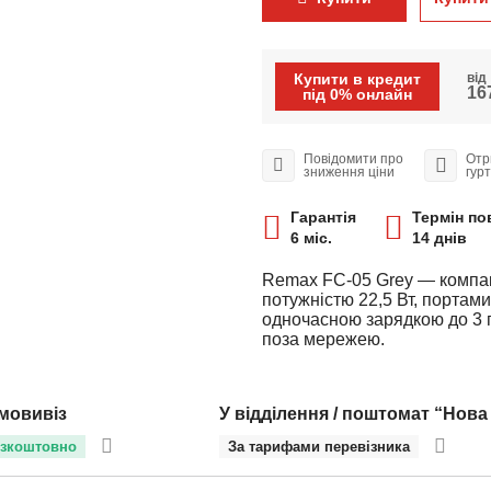
Купити в кредит
від
167
під 0% онлайн
Повідомити про
Отр
зниження ціни
гур
Гарантія
Термін по
6 міс.
14 днів
Remax FC‑05 Grey — компак
потужністю 22,5 Вт, портам
одночасною зарядкою до 3 п
поза мережею.
мовивіз
У відділення / поштомат “Нова
зкоштовно
За тарифами перевізника