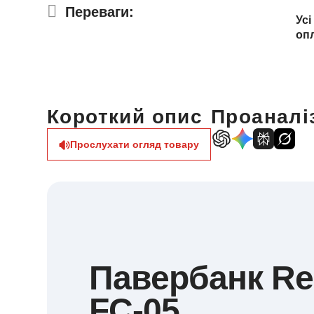
Переваги:
Усі
оп
Короткий опис
Проаналіз
Прослухати огляд товару
Павербанк R
FC-05