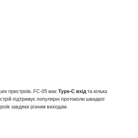
ших пристроїв. FC-05 має
Type-C вхід
та кілька
истрій підтримує популярні протоколи швидкої
роїв завдяки різним виходам.