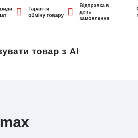
Відправка в
 види
Гарантія
день
лат
обміну товару
замовлення
увати товар з AI
emax