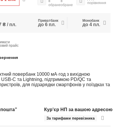
в
в
порівняння
обране
обране
Приватбанк
Монобанк
 ₴ / пл.
до 6 пл.
до 4 пл.
имати
товий прайс
вернення
тний повербанк 10000 мА·год з вихідною
и USB-C та Lightning, підтримкою PD/QC та
ристроїв, для підзарядки смартфонів у поїздках та
 пошта”
Кур'єр НП за вашою адресою
За тарифами перевізника