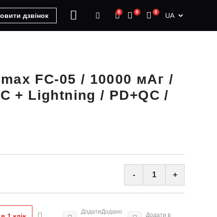
0
0
0
UA
овити дзвінок
max FC-05 / 10000 мАг /
-C + Lightning / PD+QC /
-
+
Додати
Додано
Додати в
в 1 клiк