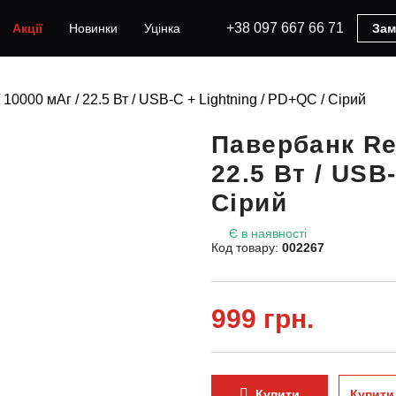
+38 097 667 66 71
Акції
Новинки
Уцінка
Зам
0000 мАг / 22.5 Вт / USB-C + Lightning / PD+QC / Cірий
Павербанк Re
22.5 Вт / USB
Cірий
Є в наявності
Код товару:
002267
999 грн.
Купити
Купити 