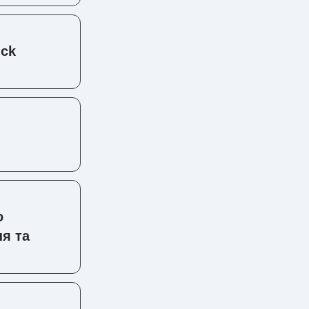
ick
о
ня та