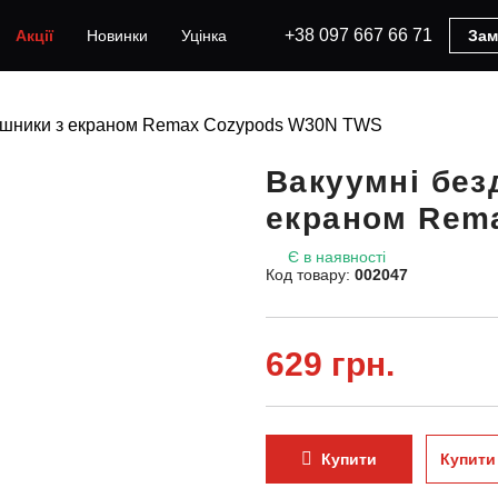
+38 097 667 66 71
Акції
Новинки
Уцінка
Зам
вушники з екраном Remax Cozypods W30N TWS
Вакуумні без
екраном Rem
Є в наявності
Код товару:
002047
629 грн.
Купити
Купити 