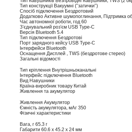
Тип навушників
Безпровідні навушники, TWS (2 ок
Тип конструкції
Вакуумні ("затички")
Спосіб підключення
Бездротовий
Додатково
Активне шумопоглинання, Підтримка об
Час автономної роботи, год
60
З'єднувальний роз'єм
USB Type-C
Версія Bluetooth
5.4
Тип підключення
Бездротові
Порт зарядного кейсу
USB Type-C
Інтерфейси
Bluetooth
Оснащення
Дисплей , TWS (бездротове стерео)
Загальні відомості
Тип кріплення
Внутрішньоканальні
Інтерфейс підключення
Bluetooth
Вид
Навушники
Країна-виробник товару
Китай
Живлення та акумулятор
Живлення
Акумулятор
Ємність акумулятора, мАг
350
Фізичні характеристики
Вага, г
65.3 г
Габарити
60.6 х 45.2 х 24 мм