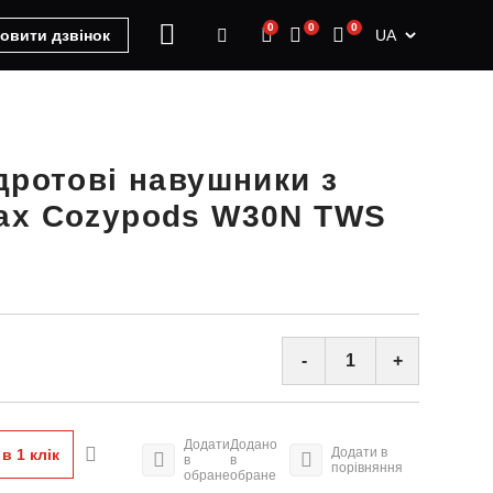
0
0
0
UA
овити дзвінок
дротові навушники з
ax Cozypods W30N TWS
-
+
Додати
Додано
Додати в
в 1 клiк
в
в
порівняння
обране
обране