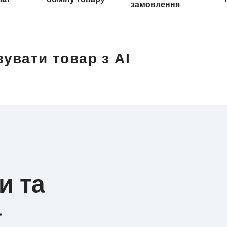
замовлення
увати товар з AI
и та
а