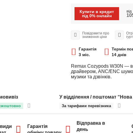
Купити в кредит
від
105
під 0% онлайн
Повідомити про
Отр
зниження ціни
гур
Гарантія
Термін по
3 міс.
14 днів
Remax Cozypods W30N — вак
драйвером, ANC/ENC шумоза
музики та дзвінків.
мовивіз
У відділення / поштомат “Нова
зкоштовно
За тарифами перевізника
Відправка в
 види
Гарантія
день
лат
обміну товару