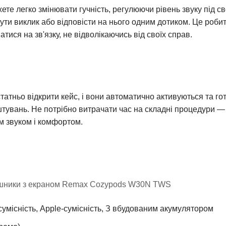
е легко змінювати гучність, регулюючи рівень звуку під сво
ути виклик або відповісти на нього одним дотиком. Це роб
ся на зв'язку, не відволікаючись від своїх справ.
атньо відкрити кейс, і вони автоматично активуються та го
увань. Не потрібно витрачати час на складні процедури — в
м звуком і комфортом.
ушники з екраном Remax Cozypods W30N TWS
умісність, Apple-сумісність, З вбудованим акумулятором