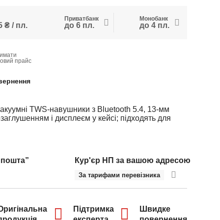
Приватбанк
Монобанк
 ₴ / пл.
до 6 пл.
до 4 пл.
имати
товий прайс
вернення
уумні TWS-навушники з Bluetooth 5.4, 13-мм
глушенням і дисплеєм у кейсі; підходять для
 пошта”
Кур'єр НП за вашою адресою
За тарифами перевізника
Оригінальна
Підтримка
Швидке
продукція
експерта
повернення