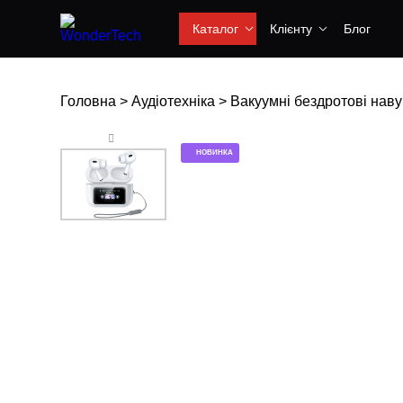
Каталог
Клієнту
Блог
Головна
>
Аудіотехніка
>
Вакуумні бездротові на
НОВИНКА