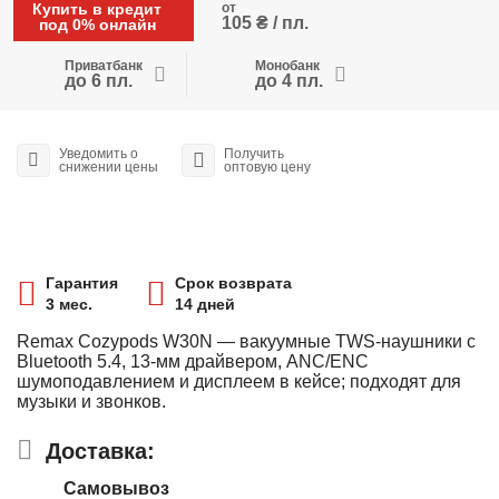
Купить в кредит
от
105 ₴ / пл.
под 0% онлайн
Приватбанк
Монобанк
до 6 пл.
до 4 пл.
Уведомить о
Получить
снижении цены
оптовую цену
Гарантия
Срок возврата
3 мес.
14 дней
Remax Cozypods W30N — вакуумные TWS-наушники с
Bluetooth 5.4, 13-мм драйвером, ANC/ENC
шумоподавлением и дисплеем в кейсе; подходят для
музыки и звонков.
Доставка:
Самовывоз