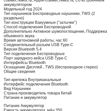
совместимость, Apple-совместимость, Со встроенным
аккумулятором
Модельный год
2024
Тип наушников
Беспроводные наушники, TWS (2
раздельно)
Тип конструкции
Вакуумные ("затычки")
Способ подключения
Беспроводной
Дополнительно
Активное шумопоглощение, Поддержка
объемного звука
Время автономной работы, час
60
Соединительный разъем
USB Type-C
Версия Bluetooth
5.4
Тип подключения
Беспроводные
Порт зарядного кейса
USB Type-C
Интерфейсы
Bluetooth
Оснащение
Дисплей , TWS (беспроводное стерео)
Общие сведения
Тип крепежа
Внутриканальные
Интерфейс подключения
Bluetooth
Вид
Наушники
Страна-производитель товара
Китай
Питание и аккумулятор
Питание
Аккумулятор
Емкость аккумулятора, мАч
350