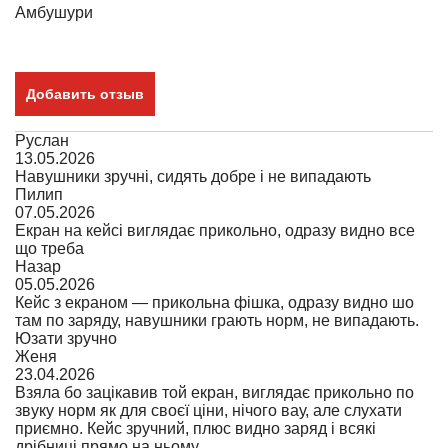
Амбушури
Добавить отзыв
Руслан
13.05.2026
Навушники зручні, сидять добре і не випадають
Пилип
07.05.2026
Екран на кейсі виглядає прикольно, одразу видно все
що треба
Назар
05.05.2026
Кейс з екраном — прикольна фішка, одразу видно шо
там по заряду, навушники грають норм, не випадають.
Юзати зручно
Женя
23.04.2026
Взяла бо зацікавив той екран, виглядає прикольно по
звуку норм як для своєї ціни, нічого вау, але слухати
приємно. Кейс зручний, плюс видно заряд і всякі
дрібниці прямо на ньому