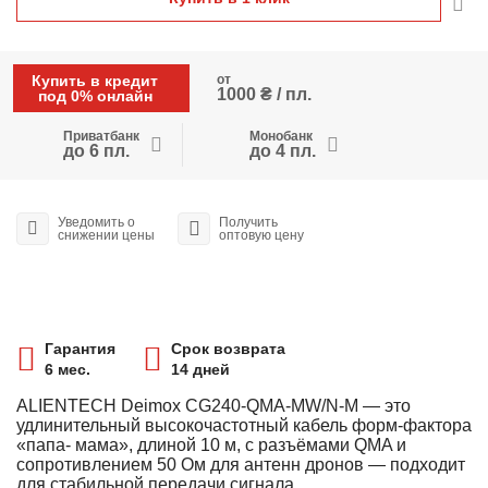
Купить в кредит
от
1000 ₴ / пл.
под 0% онлайн
Приватбанк
Монобанк
до 6 пл.
до 4 пл.
Уведомить о
Получить
снижении цены
оптовую цену
Гарантия
Срок возврата
6 мес.
14 дней
ALIENTECH Deimox CG240-QMA-MW/N-M — это
удлинительный высокочастотный кабель форм-фактора
«папа- мама», длиной 10 м, с разъёмами QMA и
сопротивлением 50 Ом для антенн дронов — подходит
для стабильной передачи сигнала.