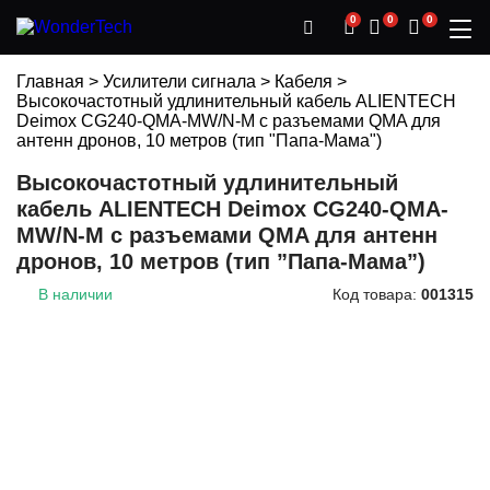
0
0
0
Главная
>
Усилители сигнала
>
Кабеля
>
Высокочастотный удлинительный кабель ALIENTECH
Deimox CG240-QMA-MW/N-M с разъемами QMA для
антенн дронов, 10 метров (тип "Папа-Мама")
Высокочастотный удлинительный
кабель ALIENTECH Deimox CG240-QMA-
MW/N-M с разъемами QMA для антенн
дронов, 10 метров (тип ”Папа-Мама”)
В наличии
Код товара:
001315