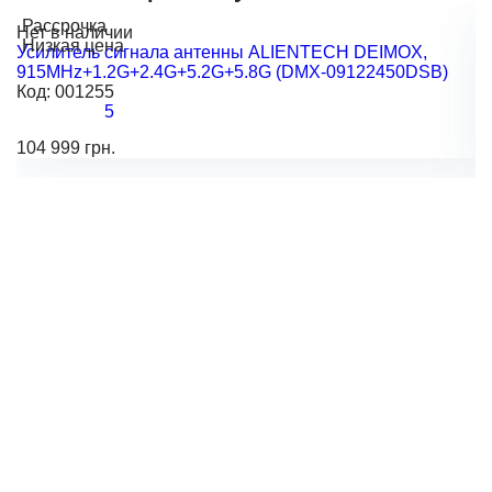
Рассрочка
Р
Нет в наличии
Н
Низкая цена
Усилитель сигнала антенны ALIENTECH DEIMOX,
К
915MHz+1.2G+2.4G+5.2G+5.8G (DMX-09122450DSB)
S
Код:
001255
м
5
К
104 999 грн.
12