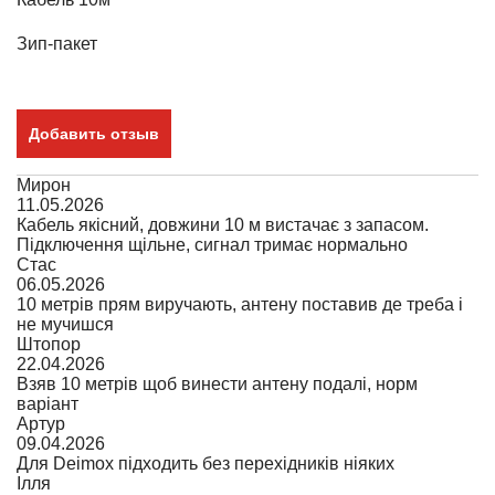
Зип-пакет
Добавить отзыв
Мирон
11.05.2026
Кабель якісний, довжини 10 м вистачає з запасом.
Підключення щільне, сигнал тримає нормально
Стас
06.05.2026
10 метрів прям виручають, антену поставив де треба і
не мучишся
Штопор
22.04.2026
Взяв 10 метрів щоб винести антену подалі, норм
варіант
Артур
09.04.2026
Для Deimox підходить без перехідників ніяких
Ілля