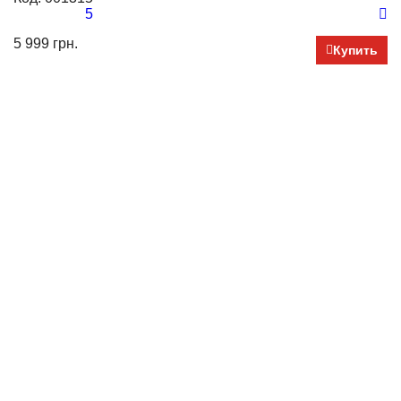
5
5 999 грн.
4 
Купить