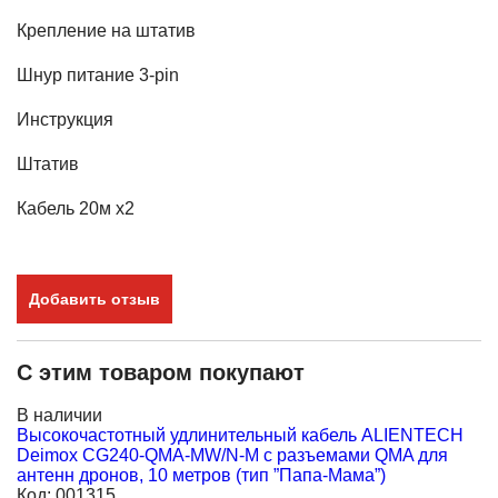
Крепление на штатив
Шнур питание 3-pin
Инструкция
Штатив
Кабель 20м х2
Добавить отзыв
С этим товаром покупают
В наличии
В
Высокочастотный удлинительный кабель ALIENTECH
В
Deimox CG240-QMA-MW/N-M с разъемами QMA для
Q
антенн дронов, 10 метров (тип ”Папа-Мама”)
M
Код:
001315
К